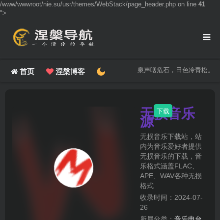
/www/wwwroot/nie.su/usr/themes/WebStack/page_header.php on line
41
">
泉声咽危石，日色冷青松。
首页
涅槃博客
无损音乐
下载
源
无损音乐下载站，站
内为音乐爱好者提供
无损音乐的下载，音
乐格式涵盖FLAC、
APE、WAV各种无损
格式
收录时间：2024-07-
26
所属分类：
音乐电台