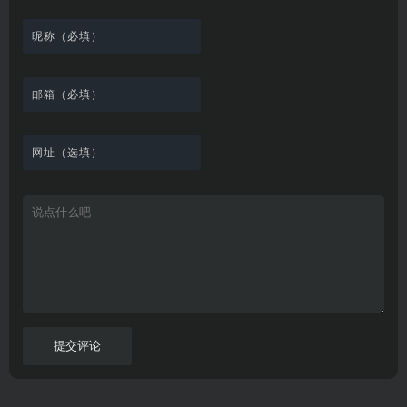
在
成
荐
络
友
电
的
所
高
线
各
，
剪
交
影
在
有
清
观
种
排
贴
流
免
线
动
影
看
酷
行
板
社
费
追
漫
视
、
图
榜
区
在
剧
都
资
下
的
、
，
线
网
有
源
载
工
最
在
观
站
英
免
具
新
这
看
文
费
软
美
里
字
采
件
剧
你
幕
集
、
可
，
热
以
很
门
畅
适
电
所
合
影
欲
想
等
言
要
高
！
学
速
习
播
英
放
文
的
提交评论
朋
友
。