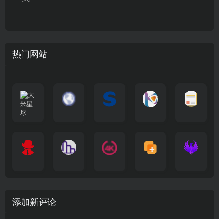
热门网站
大
G
A
优
N
米
最
i
自
n
一
质
速
i
涅
星
新
m
称
i
个
影
度
e
哥
球
N
y
页
w
高
库
快
G
的
e
T
面
a
质
，
e
文
t
V
最
v
量
高
D
档
电
纵
4
速
涅
f
剧
干
e
动
清
o
影
聚
横
一
K
最
贴
本
哥
本
l
迷
净
漫
资
c
先
合
秒
个
影
新
站
社
站
i
简
在
源
生
全
图
将
视
电
自
区
自
x
洁
线
库
网
表
影
建
建
新
内
播
，
高
格
、
的
的
剧
容
放
提
清
瞬
影
一
一
添加新评论
_
最
网
供
影
间
视
个
个
韩
丰
站
各
视
变
推
网
网
国
富
，
种