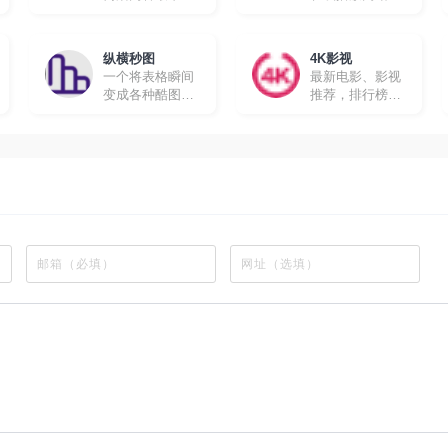
的在线追剧网站
所有动漫都有英
文字幕，很适合
想要学习英文的
纵横秒图
4K影视
朋友。
一个将表格瞬间
最新电影、影视
变成各种酷图的
推荐，排行榜、
工具软件
最新美剧、热门
电影等高速播放