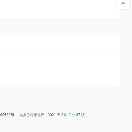
00629号
站点已稳定运行：
3021
天
3
时
2
分
37
秒