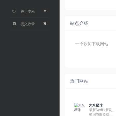
关于本站
🎯
站点介绍
🚀
提交收录
一个歌词下载网站
热门网站
大米星球
最新Netflix新剧_
韩国电影免费在