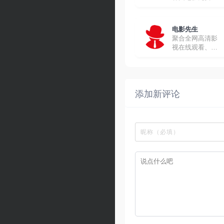
线观看
电影先生
聚合全网高清影
视在线观看、下
载
添加新评论