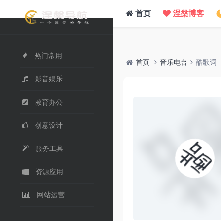
/www/wwwroot/nie.su/usr/themes/WebStack/page_header.php on line
41
">
首页
涅槃博客
热门常用
首页
音乐电台
酷歌词
影音娱乐
教育办公
创意设计
服务工具
资源应用
网站运营