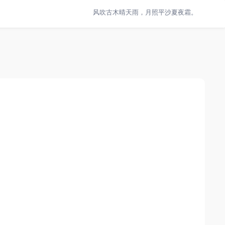
风吹古木晴天雨，月照平沙夏夜霜。