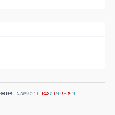
00629号
站点已稳定运行：
3020
天
8
时
47
分
54
秒