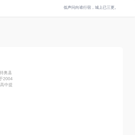
低声问向谁行宿，城上已三更。
特奥县
2004
国高中提