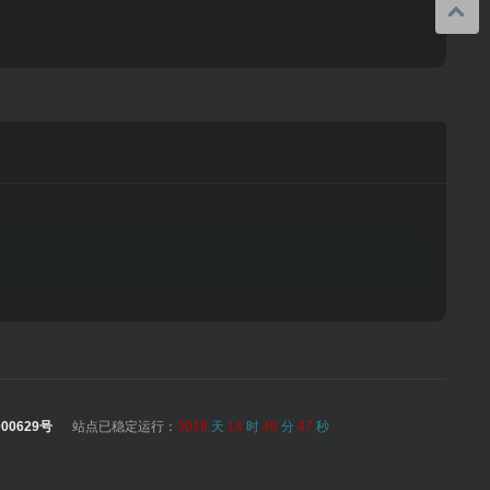
00629号
站点已稳定运行：
3018
天
14
时
49
分
48
秒