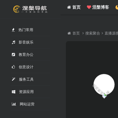
/www/wwwroot/nie.su/usr/themes/WebStack/page_header.php on line
41
">
首页
涅槃博客
热门常用
首页
搜索聚合
直播源
影音娱乐
教育办公
创意设计
服务工具
资源应用
网站运营