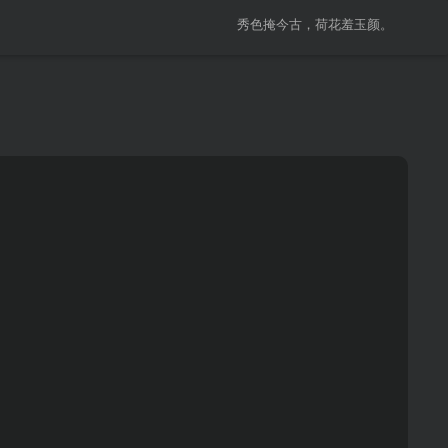
秀色掩今古，荷花羞玉颜。