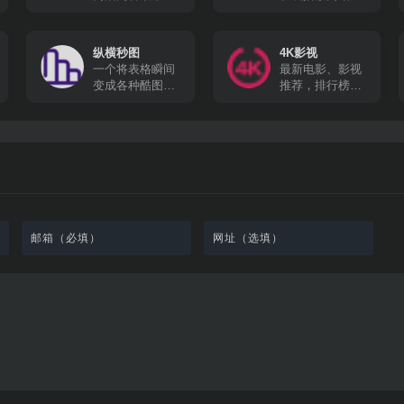
的在线追剧网站
所有动漫都有英
文字幕，很适合
想要学习英文的
纵横秒图
4K影视
朋友。
一个将表格瞬间
最新电影、影视
变成各种酷图的
推荐，排行榜、
工具软件
最新美剧、热门
电影等高速播放