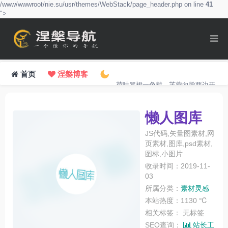
/www/wwwroot/nie.su/usr/themes/WebStack/page_header.php on line
41
">
首页
涅槃博客
荷叶罗裙一色裁，芙蓉向脸两边开。
懒人图库
JS代码,矢量图素材,网
页素材,图库,psd素材,
图标,小图片
收录时间：2019-11-
03
所属分类：
素材灵感
本站热度：1130 ℃
相关标签：
无标签
SEO查询：
站长工