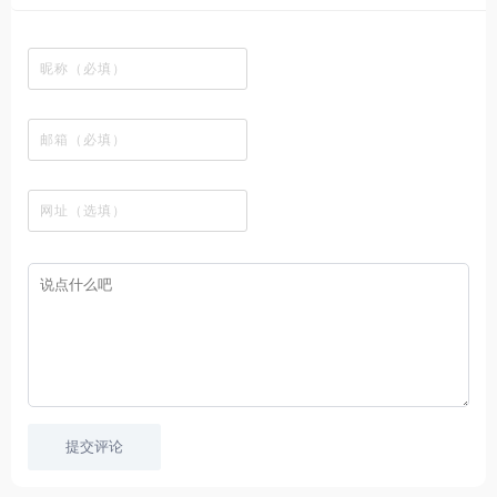
韩
丰
站
各
视
变
推
网
网
国
富
，
种
在
成
荐
络
友
电
的
所
高
线
各
，
剪
交
影
在
有
清
观
种
排
贴
流
免
线
动
影
看
酷
行
板
社
费
追
漫
视
、
图
榜
区
在
剧
都
资
下
的
、
，
线
网
有
源
载
工
最
在
观
站
英
免
具
新
这
看
文
费
软
美
里
字
采
件
剧
你
幕
集
、
可
，
热
以
很
门
畅
适
电
所
合
影
欲
想
等
言
要
高
！
学
速
习
播
英
放
文
的
提交评论
朋
友