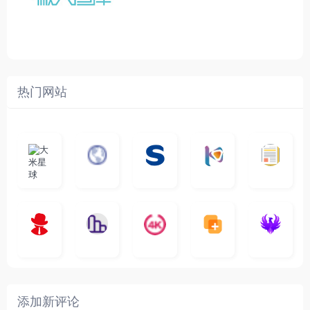
热门网站
大
G
A
优
N
米
最
i
自
n
一
质
速
i
涅
星
新
m
称
i
个
影
度
e
哥
球
N
y
页
w
高
库
快
G
的
e
T
面
a
质
，
e
文
t
V
最
v
量
高
D
档
电
纵
4
速
涅
f
剧
干
e
动
清
o
影
聚
横
一
K
最
贴
本
哥
本
l
迷
净
漫
资
c
先
合
秒
个
影
新
站
社
站
i
简
在
源
生
全
图
将
视
电
自
区
自
x
洁
线
库
网
表
影
建
建
新
内
播
，
高
格
、
的
的
剧
容
放
提
清
瞬
影
一
一
添加新评论
_
最
网
供
影
间
视
个
个