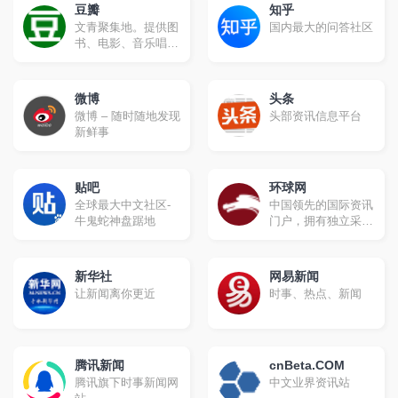
豆瓣
知乎
文青聚集地。提供图
国内最大的问答社区
书、电影、音乐唱片
的推荐、评论和价格
比较，以及城市独特
的文化生活。
微博
头条
微博 – 随时随地发现
头部资讯信息平台
新鲜事
贴吧
环球网
全球最大中文社区-
中国领先的国际资讯
牛鬼蛇神盘踞地
门户，拥有独立采编
权的中央重点新闻网
站。环球网秉承环球
时报的国际视野，力
新华社
网易新闻
求及时、客观、权
让新闻离你更近
时事、热点、新闻
威、独立地报道新
闻，致力于应用前沿
的互联网技术，为全
球化时代的中国互联
腾讯新闻
网用户提供与国际生
cnBeta.COM
活相关的资讯服务、
腾讯旗下时事新闻网
中文业界资讯站
互动社区。未来会致