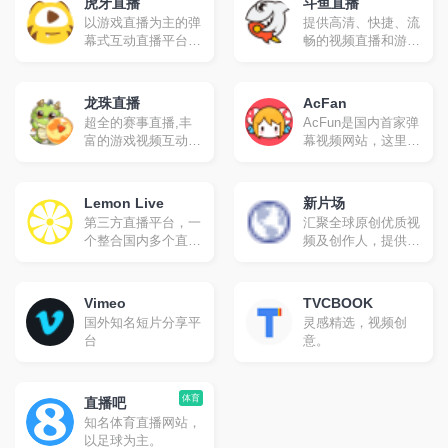
虎牙直播
斗鱼直播
以游戏直播为主的弹
提供高清、快捷、流
幕式互动直播平台，
畅的视频直播和游戏
累计注册用户2亿，
赛事直播服务，包含
提供热门游戏直播、
英雄联盟lol直播、穿
电竞赛事直播与游戏
越火线cf直播、
龙珠直播
AcFan
赛事直播，手游直播
dota2直播、美女直
超全的赛事直播,丰
AcFun是国内首家弹
等。包含英雄联盟
播等各类热门游戏赛
富的游戏视频互动平
幕视频网站，这里有
lol，王者荣耀，绝地
事直播
台.提供德玛西亚
全网独家动漫新番，
求生，和平精英等游
杯、LPL、CFPL、
友好的弹幕氛围，有
戏直播，lol、
SSC、F1天王赛等
趣的UP主，好玩有
dota2、dnf等热门游
Lemon Live
新片场
顶级赛事的高清、流
科技感的虚拟偶像，
戏直播以及单机游
第三方直播平台，一
汇聚全球原创优质视
畅直播,为玩家个人
年轻人都在用。
戏、手游等游戏直
个整合国内多个直播
频及创作人，提供
直播提供全面支持,
播。
平台内容的网站，基
4K、无广告、无水
最快更新上传赛事、
于vue.js开发，界面
印视频观看，专业的
解说、搞笑、攻略、
无广告纯净版，代码
视频艺术学习教程，
花絮视频,这里是观
Vimeo
TVCBOOK
开源在GitHub，支持
正版视觉素材交易
看比赛、选手、解
国外知名短片分享平
灵感精选，视频创
虎牙、斗鱼、
等，与百万创作人一
说、美女直播和视频
台
意。
BILIBILI直播、网易
起成长。
的最佳平台
cc（cc暂无清晰度切
换）、企鹅电竞等。
体育
直播吧
知名体育直播网站，
以足球为主。