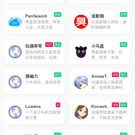
网盘
影视
PanSearch
追影猫
网盘资源搜索。阿里
让追剧随心所欲，随
云盘，百度云盘，夸
时搜随时看
克云盘，迅雷云盘资
源搜索
HOT
网盘
网盘
玩偶哥哥
小马盘
最热的阿里云盘资源
网盘搜索引擎 - 百
分享搜索站。玩偶哥
度、阿里、夸克
哥只有免费分享，无
任何形式App。
磁力
动漫
图片
搜磁力
AnimeTra
十年老站，值得推荐
动漫游戏人物基因
ce
库，使用视觉神经网
络搜索图片来源番剧
AI
动漫
图片
Lumina
Konacha
一个基于AI的文献搜
动漫壁纸搜索下载网
n
索引擎
站，只能英文搜索