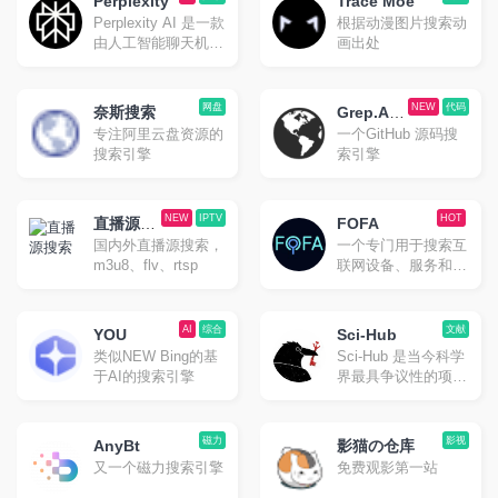
在上面搜一搜往往就
Perplexity
Trace Moe
用起来感觉还是相当
会有惊喜。甚至当作
Perplexity AI 是一款
根据动漫图片搜索动
靠谱的。
茶余饭后随便网上冲
由人工智能聊天机器
画出处
浪的选择也是不错
人驱动的研究和会话
的。
搜索引擎，可以使用
自然语言预测文字回
网盘
NEW
代码
奈斯搜索
Grep.Ap
答查询。类似国内的
专注阿里云盘资源的
一个GitHub 源码搜
p
秘塔搜
搜索引擎
索引擎
NEW
IPTV
HOT
直播源搜
FOFA
国内外直播源搜索，
一个专门用于搜索互
索
m3u8、flv、rtsp
联网设备、服务和网
站等信息的搜索引
擎。
AI
综合
文献
YOU
Sci-Hub
类似NEW Bing的基
Sci-Hub 是当今科学
于AI的搜索引擎
界最具争议性的项
目。Sci-hub的目标
是 免费并且不受限
制地 提供所有科学
磁力
影视
AnyBt
影猫の仓库
知识。
又一个磁力搜索引擎
免费观影第一站