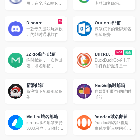
毁消息，发送照片、
用，在全球200多个
老牌知名邮箱。
影片等所有类型文
国家拥有广泛的用户
件。官方提供手机
群体，在南美、中
版、桌面版和网页版
东、东南亚等地区渗
外
Discord
等多种平台客户端；
Outlook邮箱
透率极高。最新数据
同时官方开放应用程
一款专为游戏玩家设
微软旗下的老牌知名
显示，WhatsApp目
序接口，因此拥有许
计的即时通讯软件，
邮箱服务
前用户量已达到22.4
多第三方的客户端可
但其功能和使用范围
亿，是当之无愧的即
供选择
已经远远超出了游戏
时通讯软件之王。
社区。它最初起源于
HOT
安全
22.do临时邮箱
DuckDuc
游戏语音和即时消息
临时邮箱，一次性邮
DuckDuckGo的电子
kGo
（IM）工具服务，并
箱，域名邮箱，
邮件保护服务是一种
Email
逐渐发展成为一个综
gmail别名邮箱
旨在提升用户隐私和
合性的社交平台。
安全性的邮件转发服
务。
新浪邮箱
NieGe临时邮箱
新浪旗下免费邮箱服
自建即用即毁的临时
务
邮箱
Mail.ru域名邮箱
Yandex域名邮箱
mail.ru域名邮箱支持
Yandex域名邮箱是
5000用户，无限邮箱
由俄罗斯互联网公司
空间，支持IMAP、
Yandex提供的一项
POP、STMP。
免费服务。支持