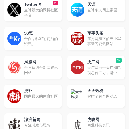
（称为“微博客”），
外
提供的包含照片和联
Twitter X
天涯
类似于Twitter。然
系信息的通讯录。
全球最大的微博社区
全球华人网上家园
而，与Twitter不同的
平台
是，Mastodon不依
赖于单一服务器，而
是由全球各地的多个
实例（即独立运行的
36氪
军事头条
服务器）组成的联邦
全面，独家的前沿的
东方网旗下的专业军
网络。
资讯。
事新闻资讯网站
FM
凤凰网
央广网
全方位综合新闻资讯
央广网由中央广播电
网站
视总台主办，是中央
重点新闻网站，以独
家、快速原创报道闻
名，以音频收听为特
虎扑
天天热榜
色，将打造为新闻门
国内最大的体育社区
实时了解全网动态
户，成为优势突出、
特色鲜明的多媒体集
群网站
澎湃新闻
虎嗅网
专注时政与思想
商业科技资讯