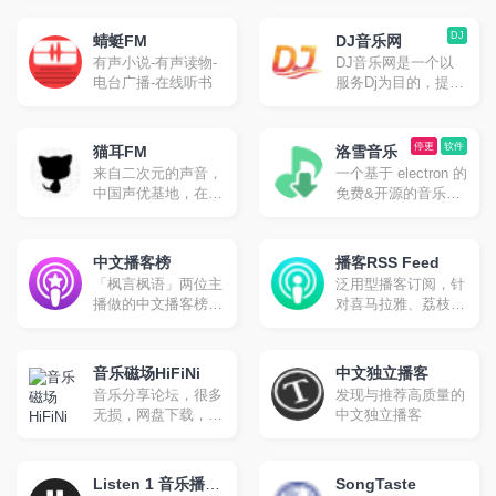
制，随时更新站上动
于传播来自世界各地
子、古典、新世纪、
态，提供音乐热爱者
的独立音乐。我们秉
小清新等
DJ
与创作者之间更多相
蜻蜓FM
DJ音乐网
着音乐里独立自主的
遇的机会。
有声小说-有声读物-
DJ音乐网是一个以
精神表达内核，希望
电台广播-在线听书
服务Dj为目的，提供
把雀乐建设成为泛华
以混音作品为主要内
语地区最好的独立音
容的Dj音乐人服务平
乐传播平台。
台，我们帮助Dj完成
停更
软件
猫耳FM
洛雪音乐
从创作到作品上传再
来自二次元的声音，
一个基于 electron 的
到推广营销等一系列
中国声优基地，在这
免费&开源的音乐播
的经营工作，从而有
里可以听电台,音乐,
放器。支持全客户
力的推动中国原创Dj
翻唱,小说等。
端，目前已经停止更
音乐与混音作品的发
新，可以使用第三方
中文播客榜
展与繁荣。
播客RSS Feed
音源使用。
「枫言枫语」两位主
泛用型播客订阅，针
播做的中文播客榜，
对喜马拉雅、荔枝
数据综合自 小宇宙
FM、网易云音乐、
App 和 Apple
微信公众号等播客、
Podcasts
电台节目的 RSS
音乐磁场HiFiNi
中文独立播客
Feed 服务
音乐分享论坛，很多
发现与推荐高质量的
无损，网盘下载，能
中文独立播客
在线听
Listen 1 音乐播放
SongTaste