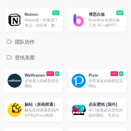
笔记
脑图
Notion
博思白板
Notion是一款集成了
Boardmix在线白板
笔记、知识库、数据
工具 AI一键PPT 思
表格、看板、日历等
维导图
多种能力于一体的应
用程序，它支持个人
团队协作
用户单独使用，也可
以与他人进行跨平台
协作。
壁纸美图
HOT
外
HOT
外
Wallhaven
Pixiv
全球最大的精美壁纸
非常著名的插画交流
网站
网站
触站（原画师通）
必应壁纸 [国外]
触站原画师通是国内
专门收集必应壁纸的
外P站(Pixiv)画师作
国外网站，无水印下
品分享、投稿发布及
载。
学习交流网站,海量P