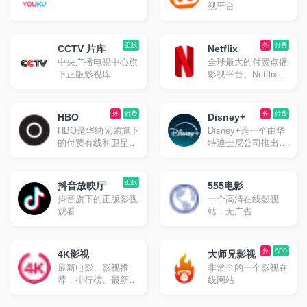
视平台
正版
外
付费
CCTV 片库
Netflix
中央广播电视中心旗
全球最大的付费点播
下正版影视库
影视平台。Netflix是
起源于美国、在世界
各地提供网络视频点
播的OTT服务公司。
外
付费
外
付费
HBO
Disney+
HBO是华纳兄弟旗下
Disney+是一个由华
的付费有线和卫星联
特迪士尼公司推出的
播网站
在线流媒体视频点播
平台。
正版
抖音放映厅
555电影
抖音旗下的正版影视
一个高清在线影视
观看
站，无广告
外
APP
4K影视
大师兄影视
最新电影、影视推
非常全的一个影视在
荐，排行榜、最新美
线网站
剧、热门电影等高速
播放