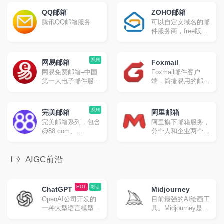
SMTP/POP3/IMAP
QQ邮箱
ZOHO邮箱
腾讯QQ邮箱服务
可以自定义域名的邮
件服务商，free版不
能IAMP/POP/SMTP
系列
网易邮箱
Foxmail
网易免费邮箱–中国
Foxmail邮件客户
第一大电子邮件服务
端，简捷易用的邮件
商，提供以
管理专家。更高效，
@163.com、
更专业，处理邮件更
@126.com和
轻松。
系列
完美邮箱
阿里邮箱
@yeah.net为后缀的
完美邮箱系列，包含
阿里旗下邮箱服务，
免费邮箱。超过20年
@88.com、
分个人和企业两个版
邮箱运营经验，系统
@111.com、
本
快速稳定安全，支持
@email.cn三个个性
超大附件和网盘服
邮箱，多端同步重要
AIGC前沿
务。网易邮箱官方
邮件及时处理，支持
App“邮箱大师”帮您
同步收发网易、
高效处理邮件，支持
QQ、139、
HOT
对话
所有邮箱，并可在手
ChatGPT
Midjourney
Outlook、Gmail等邮
机、Windows和Mac
OpenAI公司开发的
目前最强的AI绘画工
箱邮件。
上多端协同使用。
一种大型语言模型，
具。Midjourney是一
目前地表最强AI聊天
个由位于美国加州旧