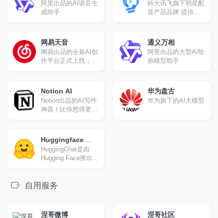
阿里出品的AI语音生
科大讯飞旗下明星配
成助手
音产品品牌,提供合
成配音,真人配音、
广告宣传片、短视频
配音、AI虚拟主播等
网易天音
通义万相
一站式配音服务。
网易出品的全新AI创
阿里出品的大型AI绘
作平台正式上线，海
画模型助手
量风格限时限免；一
键渲染，点亮你的音
乐天赋！
Notion AI
华为盘古
Notion出品的AI写作
华为旗下的AI大模型
神器！比你想得更
多！写得更快
Huggingface
HuggingChat是由
Chat
Hugging Face推出的
一款开源聊天机器
人，旨在为用户提供
一种全新的交互体
自用服务
验。它基于德国非营
利组织LAION.ai的
Open Assistant模型
涅哥微博
涅哥社区