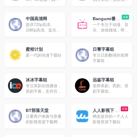
专业4K电影网站，
电影，人工精选高分
提供最新8K电影、
影片，部部精品。
UHD蓝光原盘、4K
追番
中国高清网
Bangumi番组
视频、8K视频、4K
提供720p高清、
一个专注于动漫、音
计划
壁纸、VR4k、4K电
1080p高清、蓝光原
乐、游戏领域，帮助
影下载，4kSJ也是
盘高清、高清3d高
你分享、发现与结识
4k高清爱好者交流论
清、高清mv最新热
同好的ACG网络。
坛。
门bt种子磁力链迅雷
蜜柑计划
日菁字幕组
下载网站，是下载了
新一代的动漫下载站
专注日剧翻译的老牌
解高清电影的不二之
字幕组
选！
冰冰字幕组
远鉴字幕组
专注英剧在线播放，
老牌美剧、西剧、英
英剧字幕，支持百度
剧字幕组。
网盘和诚通网盘下
载。
开源
BT部落天堂
人人影视下载
注重用户体验与质量
网友提供的一个人人
分享
的影视资源下载网
影视资源下载站
站，每天更新720p、
1080p，蓝光高清等