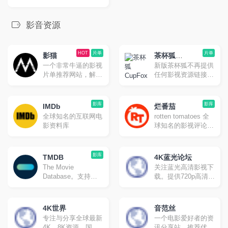
影音资源
HOT
片单
片单
影猫
茶杯狐
一个非常牛逼的影视
新版茶杯狐不再提供
CupFox
片单推荐网站，解决
任何影视资源链接，
你不知道看什么的痛
专注提供影视片单推
点。
荐。
影库
影库
IMDb
烂番茄
全球知名的互联网电
rotten tomatoes 全
影资料库
球知名的影视评论网
站。国外的影视剧的
重要指标就是「烂番
茄新鲜度」，新鲜度
影库
TMDB
4K蓝光论坛
越高代表影片的评分
The Movie
关注蓝光高清影视下
和影评越高，质量也
Database。支持中
载。提供720p高清、
就越高。
文的类似烂番茄、
1080p高清、蓝光原
IMDb的国外影评资
盘高清、高清3d高
料库
清、高清mv最新热
4K世界
音范丝
门bt种子磁力链迅雷
专注与分享全球最新
一个电影爱好者的资
下载网站。
4K、8K资源，国内
讯分享站，推荐优秀