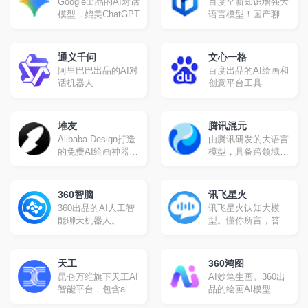
Google出品的AI对话
百度全新知识增强大
秘塔搜
模型，媲美ChatGPT
语言模型！国产聊天
机器人
通义千问
文心一格
阿里巴巴出品的AI对
百度出品的AI绘画和
话机器人
创意平台工具
堆友
腾讯混元
Alibaba Design打造
由腾讯研发的大语言
的免费AI绘画神器和
模型，具备跨领域知
分享社区。设计师全
识和自然语言理解能
成长周期服务平台,
力，实现基于人机自
堆友围绕品质、效
然语言对话的方式，
360智脑
讯飞星火
率、技能、成就、收
理解用户指令并执行
360出品的AI人工智
讯飞星火认知大模
入五大用户价值布局
任务，帮助用户实现
能聊天机器人。
型。懂你所言，答你
平台能力, 全力服务
人获取信息，知识和
所问，创你所需，解
设计师, 旨在成为设
灵感。
你所难，学你所教
计师的好朋友。
天工
360鸿图
昆仑万维旗下天工AI
AI妙笔生画。360出
智能平台，包含ai对
品的绘画AI模型
话、ai创作、ai阅