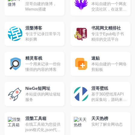
开发，并且是一个免
涅哥自建的微博，
本站自建的一个网友
费、开源且实验性的
Memos搭建
交流社区，在这里你
项目。
可以畅所欲言！
涅槃博客
书苑网文精排社
专注于记录日常学习
专注于Epub电子书
和折腾
精排的交流平台
精灵客栈
速贴
一个用来记录一些你
本站自建的一个网络
懂得的内容的博客
剪贴板
NieGe短网址
涅哥壁纸
本站提供的网址缩短
基于360壁纸库API
服务
的采集站，源码来自
域孟坤大佬。
涅槃工具箱
天天热榜
在线工具箱为您提供
实时了解全网动态
json格式化,json代码