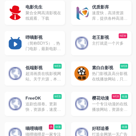
电影先生
优质影库
聚合全网高清影视在
速度快，高清资源
线观看、下载
库，提供各种高清影
视资源免费采集
NEW
哔嘀影视
老王影视
（简称BDYS），热
主打就是一个片多
门电影，最新电影，
最新电视剧，免费下
载，迅雷下载，磁力
下载，电驴下载，免
WEB
WEB
低端影视
素白白影视
费在线观看
超清画质在线影视网
热门影视及高分影视
站。关于片源，本站
在线播放网站，只有
不会有任何枪版或者
网页端
带韩文硬字幕之类的
渣画质版本，不会使
WEB
WEB
动漫
FreeOK
樱花动漫
用删减版，本站所有
追剧也很卷。更新
一个专注动漫的在线
视频都遵循这个原
快，资源多，速度尚
播放网站，资源全，
则。
可。
速度快。
伪
动漫
动漫
嘀哩嘀哩
好耶追番
嘀哩嘀哩是一家专注
打造全网第一无广告