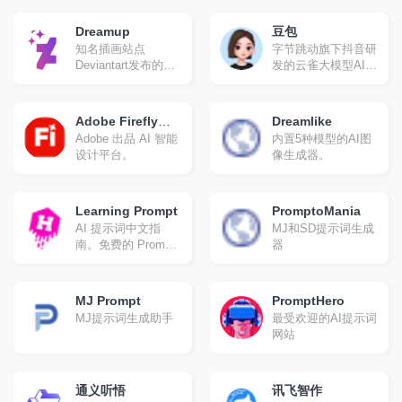
读。
Dreamup
豆包
知名插画站点
字节跳动旗下抖音研
Deviantart发布的AI
发的云雀大模型AI对
绘画模型
话产品。
Adobe Firefly
Dreamlike
Adobe 出品 AI 智能
内置5种模型的AI图
(Beta)
设计平台。
像生成器。
Learning Prompt
PromptoMania
AI 提示词中文指
MJ和SD提示词生成
南。免费的 Prompt
器
Engineering 教程，
现已包含 ChatGPT
和 Midjourney 教程
MJ Prompt
PromptHero
MJ提示词生成助手
最受欢迎的AI提示词
网站
通义听悟
讯飞智作