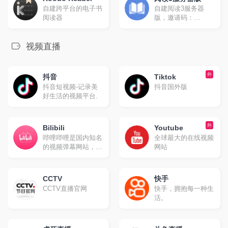
自建跨平台的电子书
自建阅读3服务器
阅读器
版，邀请码：
nicepub
视频直播
外
抖音
Tiktok
抖音短视频-记录美
抖音国外版
好生活的视频平台.
外
Bilibili
Youtube
哔哩哔哩是国内知名
全球最大的在线视频
的视频弹幕网站，这
网站
里有及时的动漫新
番，活跃的ACG氛
围，有创意的Up
CCTV
快手
主。大家可以在这里
CCTV直播官网
快手，拥抱每一种生
找到许多欢乐。
活。