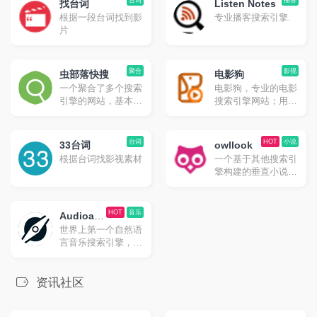
台词
播客
找台词
Listen Notes
根据一段台词找到影
专业播客搜索引擎.
片
聚合
影视
虫部落快搜
电影狗
一个聚合了多个搜索
电影狗，专业的电影
引擎的网站，基本想
搜索引擎网站；用户
搜什么都能在其中找
通过电影名、演员、
到对应的搜索方式。
导演、电视剧、动漫
唯一的缺点就是由于
等关键词进行搜索，
台词
HOT
小说
33台词
owllook
聚合的太多了且采用
直达电影资源站，让
根据台词找影视素材
一个基于其他搜索引
的是 iframe，所以对
电影搜索更高效、更
擎构建的垂直小说搜
移动端的支持不算友
便捷、更精准！
索引擎，owllook目
好。
的是让阅读更简单、
优雅，让每位读者都
HOT
音乐
Audioatla
有舒适的阅读体验，
世界上第一个自然语
s
如搜书、阅读、收
言音乐搜索引擎，在
藏、追更、推荐等功
全球超过 2 亿首歌曲
能。
的数据库中找到最适
合你的音乐。
资讯社区