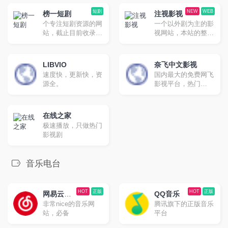
合想要学习英文的朋
网站。全球：
友。
btnull.org ，btnull.to
短剧
NEW
WEB
榜一短剧
注视影视
。中国大陆：
个专注短剧资源的网
一个以外剧为主的影
btnull.nu，
站，截止目前收录了
视网站，本站的整体
btnull.in。邮箱：
约1000余部的短剧资
UI设计非常好看。
info@btnull.org
源，无论是抖音短
剧、快手短剧以及其
LIBVIO
奈飞中文影视
他平台的自制短剧，
速度快，更新快，资
国内最大的免费网飞
这里基本都有收录。
源全。
影视平台，热门
Netflix 新剧、电影、
动漫、综艺，高清免
费片源，每日更新！
在线之家
极速播放，只做热门
影视剧
音乐电台
HOT
正版
HOT
正版
网易云音
QQ音乐
非常nice的音乐网
腾讯旗下的正版音乐
乐
站，必备
平台