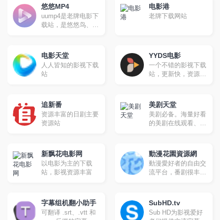
电影种子资源
悠悠MP4
电影港
uump4是老牌电影下
老牌下载网站
载站，是悠悠鸟、久
久MP4、电影天堂官
方网站
电影天堂
YYDS电影
人人皆知的影视下载
一个不错的影视下载
站
站，更新快，资源
全。
追新番
美剧天堂
资源丰富的日剧主要
美剧必备。海量好看
资源站
的美剧在线观看、最
新美剧下载
新飘花电影网
動漫花園資源網
以电影为主的下载
動漫愛好者的自由交
站，影视资源丰富
流平台，番剧很丰
富，更新很快，磁力
下载
字幕组机翻小助手
SubHD.tv
可翻译 .srt、.vtt 和
Sub HD为影视爱好