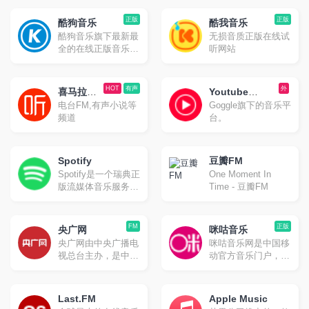
正版
正版
酷狗音乐
酷我音乐
酷狗音乐旗下最新最
无损音质正版在线试
全的在线正版音乐网
听网站
站
HOT
有声
外
喜马拉雅
Youtube
电台FM,有声小说等
Goggle旗下的音乐平
FM
Music
频道
台。
Spotify
豆瓣FM
Spotify是一个瑞典正
One Moment In
版流媒体音乐服务平
Time - 豆瓣FM
台，可让您访问数百
万首歌曲。2008年
10月在瑞典首都斯德
FM
正版
央广网
咪咕音乐
哥尔摩正式上线。
央广网由中央广播电
咪咕音乐网是中国移
Spotify提供免费和付
视总台主办，是中央
动官方音乐门户，旨
费两种服务，除音乐
重点新闻网站，以独
在提供音乐首发、高
外，包含播客、有声
家、快速原创报道闻
品质音乐试听、彩铃
书及影片流服务。
名，以音频收听为特
订购、歌曲下载、铃
Last.FM
Apple Music
色，将打造为新闻门
音管理、音乐电台、