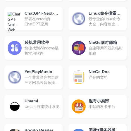
压缩,json校验解
析,json数组解
析,json转xml,xml转
ChatGPT-Next-
Linux命令搜索引
json,json解析,json在
部署在vercel的
最专业的Linux命令
Web
擎
线解析,json在线解析
ChatGPT应用
大全，内容包含
及格式化,unix时间戳
Linux命令手册、详
转换,CSS美化压缩
解、学习，值得收藏
的Linux命令速查手
装机常用软件
NieGe临时邮箱
册。
快捷找到Windows装
自建即用即毁的临时
机常用软件
邮箱
YesPlayMusic
NieGe Doc
一个非常漂亮的自建
涅哥的文档
三方网易云音乐播放
器
Umami
涅哥小卖部
Umami自建统计系统
本站的发卡平台
Koodo Reader
阅读3服务器版