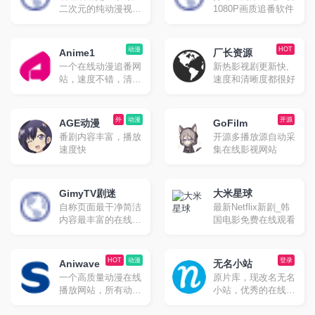
二次元的纯动漫视频
1080P画质追番软件
网站，原名是“无名
小站”。网站创办于
2013年，先只是作为
动漫
HOT
Anime1
厂长资源
个人补番与追番的无
一个在线动漫追番网
新热影视剧更新快,
名小站，后也称为D
站，速度不错，清晰
速度和清晰度都很好
站。原网站已于2020
度高。
年关闭，现在的嘀哩
嘀哩都是网友自建的
外
动漫
开源
番剧观看网站。
AGE动漫
GoFilm
番剧内容丰富，播放
开源多播放源自动采
速度快
集在线影视网站
GimyTV剧迷
大米星球
自称页面最干净简洁
最新Netflix新剧_韩
内容最丰富的在线追
国电影免费在线观看
剧网站
HOT
动漫
登录
Aniwave
无名小站
一个高质量动漫在线
原片库，现改名无名
播放网站，所有动漫
小站，优秀的在线播
都有英文字幕，很适
放、BT下载的影视