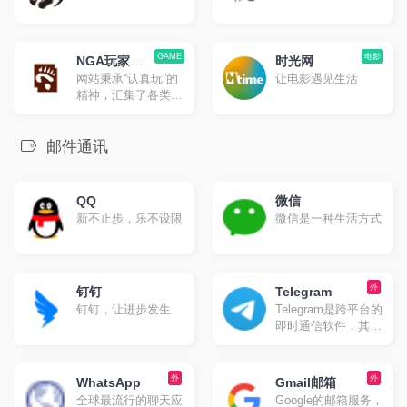
GAME
电影
NGA玩家社
时光网
网站秉承“认真玩”的
让电影遇见生活
区
精神，汇集了各类型
游戏中的精英玩家，
并且已经从纯游戏领
域向游戏玩家生活领
邮件通讯
域发展，目前已是国
内人气爆表的集游戏
攻略、玩家生活、软
QQ
微信
硬件消费等等内容。
新不止步，乐不设限
微信是一种生活方式
外
钉钉
Telegram
钉钉，让进步发生
Telegram是跨平台的
即时通信软件，其客
户端是自由及开放源
代码软件，但服务端
是专有软件。用户可
外
外
WhatsApp
Gmail邮箱
以相互交换加密与自
全球最流行的聊天应
Google的邮箱服务，