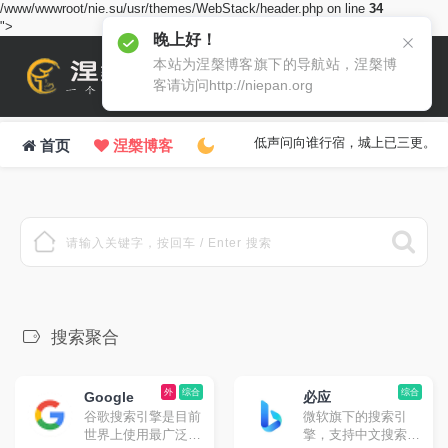
/www/wwwroot/nie.su/usr/themes/WebStack/header.php on line
34
">
晚上好！
本站为涅槃博客旗下的导航站，涅槃博
客请访问http://niepan.org
低声问向谁行宿，城上已三更。
首页
涅槃博客
搜索聚合
外
综合
综合
Google
必应
谷歌搜索引擎是目前
微软旗下的搜索引
世界上使用最广泛的
擎，支持中文搜索。