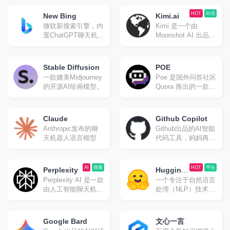
机器人。
金山的同名研究实验
室开发之人工智能程
HOT
对话
New Bing
Kimi.ai
序，可根据文本生成
微软新搜索引擎，内
Kimi 是一个由
图像。
置ChatGPT聊天机器
Moonshot AI 出品的
人。
智能助手，具有超大
“内存”，能够快速读
取和处理大量信息。
Stable Diffusion
POE
它利用大模型支持的
一款媲美Midjourney
Poe 是国外问答社区
长上下文窗口来提供
的开源AI绘画模型。
Quora 推出的一款整
高质量的搜索结果，
合了众多语言模型的
为用户带来截然不同
AI 问答应用，可以
的搜索体验 。
免翻使用多种聊天机
Claude
Github Copilot
器人。GPT-4 和
Anthropic发布的聊
Github出品的AI智能
Claude+每天有免费
天机器人语言模型
代码工具，妈妈再也
额度。
不怕我不会写代码
了。
AI
搜索
HOT
平台
Perplexity
Hugging
Perplexity AI 是一款
一个专注于自然语言
Face
由人工智能聊天机器
处理（NLP）技术的
人驱动的研究和会话
平台。
搜索引擎，可以使用
自然语言预测文字回
Google Bard
文心一言
答查询。类似国内的