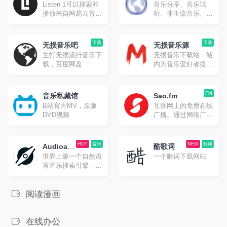
Listen 1可以搜索和
音乐分享、音乐试
器
播放来自网易云音
听、非主流音乐、欧
乐，虾米，QQ音
美音乐、独立音乐,
乐，酷狗音乐，酷我
页面简洁,无广告
音乐，Bilibili，咪咕
下载
下载
无损音乐吧
无损音乐源
音乐网站的歌曲，让
主打无损流行音乐下
无损音乐下载站，站
你的曲库更全面。
载，百度网盘
内为音乐爱好者提供
无损音乐的下载，音
乐格式涵盖FLAC、
APE、WAV各种无
FM
音乐私藏馆
Sao.fm
损格式
B站官方MV，原版
互联网上的免费在线
DVD视频
广播。通过网络广播
电台与我们一起播放
您选择的广播电台，
它是实时直播且免费
HOT
音乐
NEW
歌词
Audioatla
酷歌词
的。
世界上第一个自然语
一个歌词下载网站
s
言音乐搜索引擎，在
全球超过 2 亿首歌曲
的数据库中找到最适
合你的音乐。
阅读漫画
在线办公