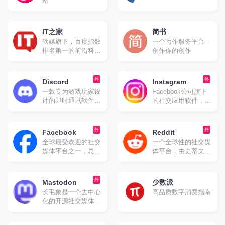
站
力于打造全球化在线
生活平台，成为中国
与国际之间沟通与交
IT之家
简书
流的桥梁。
软媒旗下，百度指数
一个写作服务平台-
排名第一的前沿科技
创作你的创作
门户网站。
外
外
Discord
Instagram
一款专为游戏玩家设
Facebook公司旗下
计的即时通讯软件，
的社交应用软件，于
但其功能和使用范围
2010年10月发布。
已经远远超出了游戏
该平台允许用户通过
社区。它最初起源于
智能手机拍摄照片和
外
外
Facebook
Reddit
游戏语音和即时消息
视频，并添加各种滤
全球最受欢迎的社交
一个全球性的社交媒
（IM）工具服务，并
镜效果进行编辑后分
媒体平台之一，总部
体平台，由史蒂夫·
逐渐发展成为一个综
享到社交网络上，如
位于美国加州圣马特
哈夫曼和艾丽克·奥
合性的社交平台。
Facebook、
奥县门洛帕克市。
汉尼安于2005年创立
Twitter、Foursquare
Facebook由马克·扎
。它被广泛认为是
外
Mastodon
等。
少数派
克伯格及其哈佛大学
“互联网的头版”，因
长毛象是一个去中心
高品质数字消费指南
室友于2004年2月4
为用户可以在这里浏
化的开源社交媒体平
日创立，最初名
览、提交和讨论各种
台，用户可以在其上
为"TheFacebook"，
内容。
发布简短的文本信息
灵感来源于美国高中