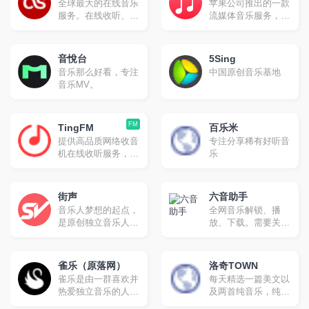
全球最大的在线音乐
苹果公司推出的一款
户，成为优势突出、
音乐视频等一站式音
服务。在线收听、进
流媒体音乐服务，于
特色鲜明的多媒体集
乐互动体验。
一步了解您的最爱艺
2015年6月30日在超
群网站
术家,并获得音乐推
过100个国家上线 。
荐。
音悅台
5Sing
音乐那么好看，专注
中国原创音乐基地
音乐MV。
FM
TingFM
百乐米
提供高品质网络收音
专注分享稀有好听音
机在线收听服务，无
乐
软件安装实现网页在
线收听，手机在线收
听广播。网站全面汇
街声
六音助手
集整理国内外主流电
音乐人梦想的起点，
全网音乐解锁、播
台流媒体播放地址，
是原创独立音乐人扎
放、下载。需要关注
方便广大广播爱好者
根之地，可以发表、
公众号
随时随地利用网络收
交流，积累能量。音
听。
乐产业的权威人士每
雀乐（原落网）
洛奇TOWN
天聆听新作，在站内
雀乐是由一群喜欢并
每天精选一篇美文以
站外进行推荐，并且
热爱独立音乐的人共
及两首纯音乐，纯音
具有准确的排行榜机
同创建的，我们致力
乐风格倾向后摇、电