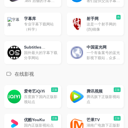
.ass 后缀的字幕文
者们提供交流字幕的
件。网页版提供每月
平台，你可以在这里
免费额度：100万字
找到并下载字幕，对
符，也可以使用您自
字幕打分和评论，也
伪
字幕库
射手网
己的 API。
可以上传字幕与大家
专业字幕下载网站
这是一个射手网的
分享。
（科学）
(伪)镜像
Subtitles
中国蓝光网
国外最大的字幕下载
一个有备案号的蓝光
Subtitles
分享网站
影视下载站，众多新
老影视合集下载。
在线影视
正版
正版
爱奇艺iQiYi
腾讯视频
百度旗下国内正版影
腾讯旗下正版影视站
视站点
点
正版
正版
优酷YouKu
芒果TV
国内正版影视站点
湖南广电旗下正版影