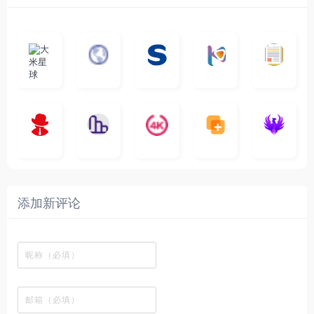
大
G
A
优
N
米
最
i
自
n
一
质
速
i
涅
星
新
m
称
i
个
影
度
e
哥
球
N
y
页
w
高
库
快
G
的
e
T
面
a
质
，
e
文
t
V
最
v
量
高
D
档
电
纵
4
速
涅
f
剧
干
e
动
清
o
影
聚
横
一
K
最
贴
本
哥
本
l
迷
净
漫
资
c
先
合
秒
个
影
新
站
社
站
i
简
在
源
生
全
图
将
视
电
自
区
自
x
洁
线
库
网
表
影
建
建
新
内
播
，
高
格
、
的
的
剧
容
放
提
清
瞬
影
一
一
添加新评论
_
最
网
供
影
间
视
个
个
韩
丰
站
各
视
变
推
网
网
国
富
，
种
在
成
荐
络
友
电
的
所
高
线
各
，
剪
交
影
在
有
清
观
种
排
贴
流
免
线
动
影
看
酷
行
板
社
费
追
漫
视
、
图
榜
区
在
剧
都
资
下
的
、
，
线
网
有
源
载
工
最
在