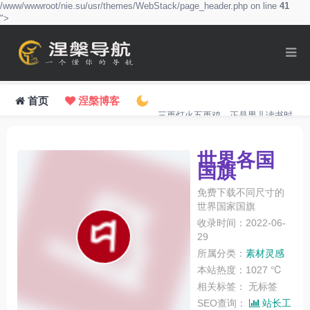
/www/wwwroot/nie.su/usr/themes/WebStack/page_header.php on line
41
">
首页
涅槃博客
三更灯火五更鸡，正是男儿读书时。
世界各国
国旗
免费下载不同尺寸的
世界国家国旗
收录时间：2022-06-
29
所属分类：
素材灵感
本站热度：1027 ℃
相关标签：
无标签
SEO查询：
站长工