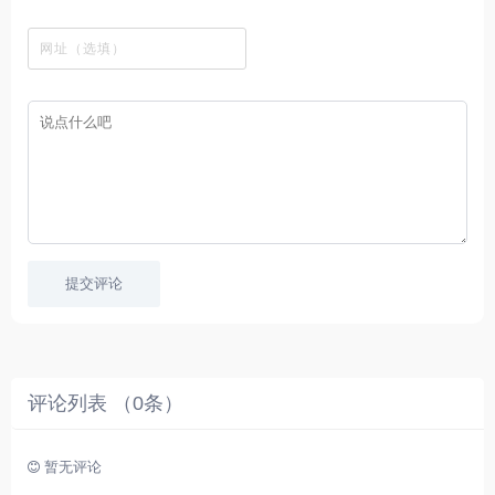
观
站
英
免
具
新
这
看
文
费
软
美
里
字
采
件
剧
你
幕
集
、
可
，
热
以
很
门
畅
适
电
所
合
影
欲
想
等
言
要
高
！
学
速
习
播
英
放
文
的
提交评论
朋
友
。
评论列表 （
0
条）
暂无评论