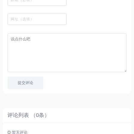
线
网
有
源
载
工
最
在
观
站
英
免
具
新
这
看
文
费
软
美
里
字
采
件
剧
你
幕
集
、
可
，
热
以
很
门
畅
适
电
所
合
影
欲
想
等
言
要
高
！
学
速
习
播
英
放
文
的
提交评论
朋
友
。
评论列表 （
0
条）
暂无评论