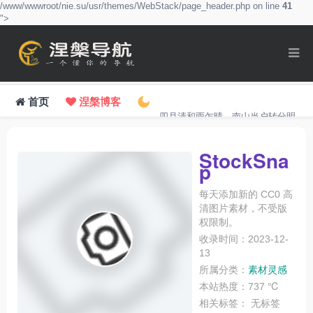
/www/wwwroot/nie.su/usr/themes/WebStack/page_header.php on line
41
">
首页
涅槃博客
四月清和雨乍晴，南山当户转分明。
StockSna
p
每天添加新的 CC0 高
清图片素材，不受版
权限制。
收录时间：2023-12-
13
所属分类：
素材灵感
本站热度：737 ℃
相关标签：
无标签