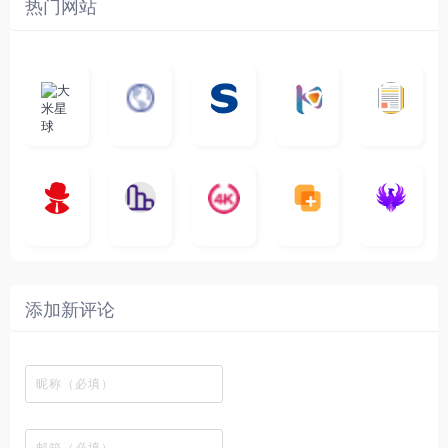
热门网站
大
G
A
优
N
米
最
i
自
n
一
质
速
i
涅
星
新
m
称
i
个
影
度
e
哥
球
N
y
页
w
高
库
快
G
的
e
T
面
a
质
，
e
文
t
V
最
v
量
高
D
档
电
纵
4
速
涅
f
剧
干
e
动
清
o
影
聚
横
一
K
最
贴
本
哥
本
l
迷
净
漫
资
c
先
合
秒
个
影
新
站
社
站
i
简
在
源
生
全
图
将
视
电
自
区
自
x
洁
线
库
网
表
影
建
建
新
内
播
，
高
格
、
的
的
剧
容
放
提
清
瞬
影
一
一
添加新评论
_
最
网
供
影
间
视
个
个
韩
丰
站
各
视
变
推
网
网
国
富
，
种
在
成
荐
络
友
电
的
所
高
线
各
，
剪
交
影
在
有
清
观
种
排
贴
流
免
线
动
影
看
酷
行
板
社
费
追
漫
视
、
图
榜
区
在
剧
都
资
下
的
、
，