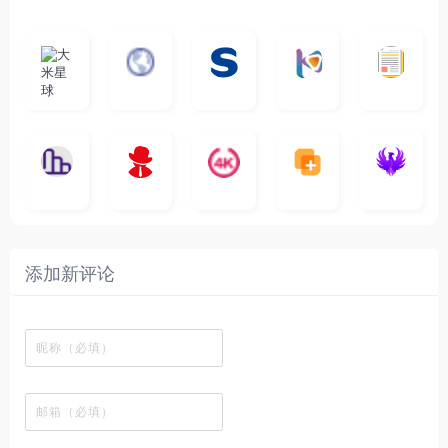
大
G
A
优
N
米
最
i
自
n
一
质
速
i
涅
星
新
m
称
i
个
影
度
e
哥
球
N
y
页
w
高
库
快
G
的
e
T
面
a
质
，
e
文
t
V
最
v
量
高
D
档
纵
电
4
速
涅
f
剧
干
e
动
清
o
横
一
影
聚
K
最
贴
本
哥
本
l
迷
净
漫
资
c
秒
个
先
合
影
新
站
社
站
i
简
在
源
图
将
生
全
视
电
自
区
自
x
洁
线
库
表
网
影
建
建
新
内
播
，
格
高
、
的
的
剧
容
放
提
瞬
清
影
一
一
添加新评论
_
最
网
供
间
影
视
个
个
韩
丰
站
各
变
视
推
网
网
国
富
，
种
成
在
荐
络
友
电
的
所
高
各
线
，
剪
交
影
在
有
清
种
观
排
贴
流
免
线
动
影
酷
看
行
板
社
费
追
漫
视
图
、
榜
区
在
剧
都
资
的
下
、
，
线
网
有
源
工
载
最
在
观
站
英
免
具
新
这