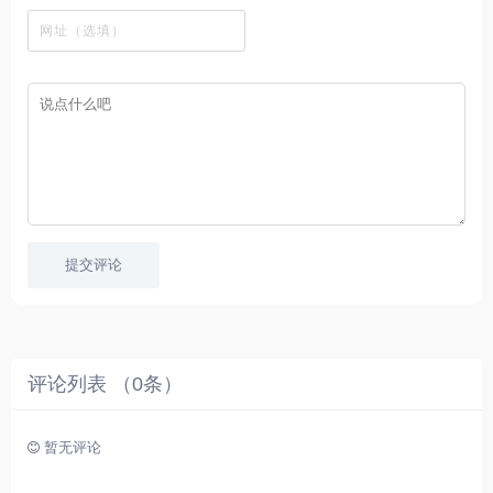
看
文
费
软
美
里
字
采
件
剧
你
幕
集
、
可
，
热
以
很
门
畅
适
电
所
合
影
欲
想
等
言
要
高
！
学
速
习
播
英
放
文
的
提交评论
朋
友
。
评论列表 （
0
条）
暂无评论