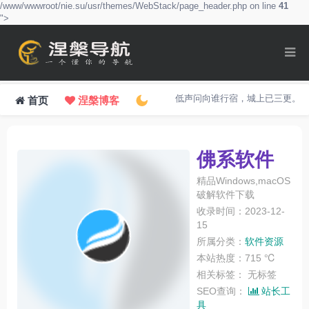
/www/wwwroot/nie.su/usr/themes/WebStack/page_header.php on line
41
">
低声问向谁行宿，城上已三更。
首页
涅槃博客
佛系软件
精品Windows,macOS
破解软件下载
收录时间：2023-12-
15
所属分类：
软件资源
本站热度：715 ℃
相关标签：
无标签
SEO查询：
站长工
具