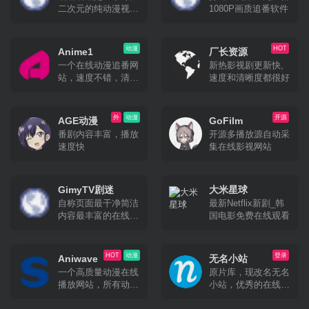
二次元的纯动漫视频
1080P画质追番软件
网站，原名是“无名
小站”。网站创办于
2013年，先只是作为
动漫
HOT
Anime1
厂长资源
个人补番与追番的无
一个在线动漫追番网
新热影视剧更新快,
名小站，后也称为D
站，速度不错，清晰
速度和清晰度都很好
站。原网站已于2020
度高。
年关闭，现在的嘀哩
嘀哩都是网友自建的
外
动漫
开源
番剧观看网站。
AGE动漫
GoFilm
番剧内容丰富，播放
开源多播放源自动采
速度快
集在线影视网站
GimyTV剧迷
大米星球
自称页面最干净简洁
最新Netflix新剧_韩
内容最丰富的在线追
国电影免费在线观看
剧网站
HOT
动漫
登录
Aniwave
无名小站
一个高质量动漫在线
原片库，现改名无名
播放网站，所有动漫
小站，优秀的在线播
都有英文字幕，很适
放、BT下载的影视