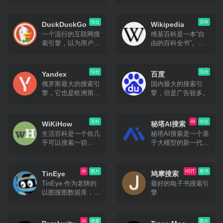
搜索引擎，界面简
目前国内版和国际版
洁，搜索结果质量很
均可以访问。
高。
综合
百科
DuckDuckGo
Wikipedia
一个流行的互联网搜
维基百科是一本“自
索引擎，以为用户提
由的百科全书”。虽
供高级隐私而闻名。
然不是常规意义上的
特点是具有更智能的
搜索引擎，但是非常
答案、更少的混乱和
实用。
综合
综合
Yandex
百度
真正的隐私的卓越搜
俄罗斯最大的搜索引
国内最大的搜索引
索体验。在默认情况
擎，它也是欧洲第二
擎，但是广告较多。
下，不会跟踪你的搜
大流行搜索引擎，支
索或浏览历史记录，
持中文搜索，但是中
并会阻止其他公司跟
文结果可能不太准
百科
AI
综合
踪你。
WiKiHow
秘塔AI搜索
确。无广告。
生活百科是一个你几
秘塔AI搜索是一个基
乎可以搜索一切
于大模型的新一代智
“How to”的主题——
能搜索引擎。它通过
无论是「如何睡得更
理解用户意图，提供
香」这样的日常问
无广告、高质量的搜
外
图片
HOT
图书
TinEye
鸠摩搜索
题，还是「如何找到
索结果，让用户快速
TinEye 作为老牌的
最好的电子书搜索引
人生的意义」这样的
直达所需信息
以图搜图数据库，如
擎
哲学问题。如果不会
果需要识别图片之类
做什么事情的话，尤
的，或者找原图找更
其是日常事务方面，
高分辨率的图片，使
AI
搜索
图片