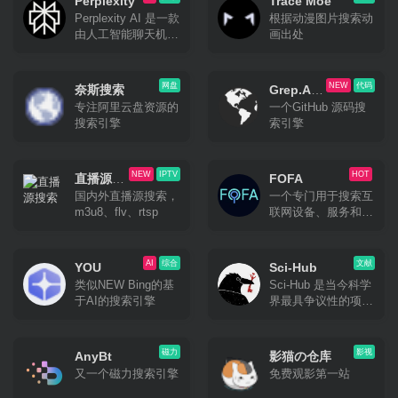
在上面搜一搜往往就
Perplexity
Trace Moe
用起来感觉还是相当
会有惊喜。甚至当作
Perplexity AI 是一款
根据动漫图片搜索动
靠谱的。
茶余饭后随便网上冲
由人工智能聊天机器
画出处
浪的选择也是不错
人驱动的研究和会话
的。
搜索引擎，可以使用
自然语言预测文字回
网盘
NEW
代码
奈斯搜索
Grep.Ap
答查询。类似国内的
专注阿里云盘资源的
一个GitHub 源码搜
p
秘塔搜
搜索引擎
索引擎
NEW
IPTV
HOT
直播源搜
FOFA
国内外直播源搜索，
一个专门用于搜索互
索
m3u8、flv、rtsp
联网设备、服务和网
站等信息的搜索引
擎。
AI
综合
文献
YOU
Sci-Hub
类似NEW Bing的基
Sci-Hub 是当今科学
于AI的搜索引擎
界最具争议性的项
目。Sci-hub的目标
是 免费并且不受限
制地 提供所有科学
磁力
影视
AnyBt
影猫の仓库
知识。
又一个磁力搜索引擎
免费观影第一站