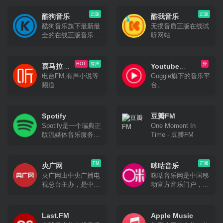
正版
正版
酷狗音乐
酷我音乐
酷狗音乐旗下最新最
无损音质正版在线试
全的在线正版音乐网
听网站
站
HOT
有声
外
喜马拉雅
Youtube
电台FM,有声小说等
Goggle旗下的音乐平
FM
Music
频道
台。
Spotify
豆瓣FM
Spotify是一个瑞典正
One Moment In
版流媒体音乐服务平
Time - 豆瓣FM
台，可让您访问数百
万首歌曲。2008年
10月在瑞典首都斯德
FM
正版
央广网
咪咕音乐
哥尔摩正式上线。
央广网由中央广播电
咪咕音乐网是中国移
Spotify提供免费和付
视总台主办，是中央
动官方音乐门户，旨
费两种服务，除音乐
重点新闻网站，以独
在提供音乐首发、高
外，包含播客、有声
家、快速原创报道闻
品质音乐试听、彩铃
书及影片流服务。
名，以音频收听为特
订购、歌曲下载、铃
Last.FM
Apple Music
色，将打造为新闻门
音管理、音乐电台、