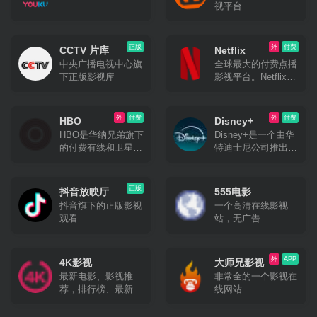
视平台
正版
外
付费
CCTV 片库
Netflix
中央广播电视中心旗
全球最大的付费点播
下正版影视库
影视平台。Netflix是
起源于美国、在世界
各地提供网络视频点
播的OTT服务公司。
外
付费
外
付费
HBO
Disney+
HBO是华纳兄弟旗下
Disney+是一个由华
的付费有线和卫星联
特迪士尼公司推出的
播网站
在线流媒体视频点播
平台。
正版
抖音放映厅
555电影
抖音旗下的正版影视
一个高清在线影视
观看
站，无广告
外
APP
4K影视
大师兄影视
最新电影、影视推
非常全的一个影视在
荐，排行榜、最新美
线网站
剧、热门电影等高速
播放