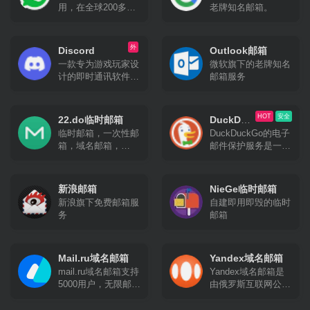
毁消息，发送照片、
用，在全球200多个
老牌知名邮箱。
影片等所有类型文
国家拥有广泛的用户
件。官方提供手机
群体，在南美、中
版、桌面版和网页版
东、东南亚等地区渗
外
Discord
等多种平台客户端；
Outlook邮箱
透率极高。最新数据
同时官方开放应用程
一款专为游戏玩家设
微软旗下的老牌知名
显示，WhatsApp目
序接口，因此拥有许
计的即时通讯软件，
邮箱服务
前用户量已达到22.4
多第三方的客户端可
但其功能和使用范围
亿，是当之无愧的即
供选择
已经远远超出了游戏
时通讯软件之王。
社区。它最初起源于
HOT
安全
22.do临时邮箱
DuckDuc
游戏语音和即时消息
临时邮箱，一次性邮
DuckDuckGo的电子
kGo
（IM）工具服务，并
箱，域名邮箱，
邮件保护服务是一种
Email
逐渐发展成为一个综
gmail别名邮箱
旨在提升用户隐私和
合性的社交平台。
安全性的邮件转发服
务。
新浪邮箱
NieGe临时邮箱
新浪旗下免费邮箱服
自建即用即毁的临时
务
邮箱
Mail.ru域名邮箱
Yandex域名邮箱
mail.ru域名邮箱支持
Yandex域名邮箱是
5000用户，无限邮箱
由俄罗斯互联网公司
空间，支持IMAP、
Yandex提供的一项
POP、STMP。
免费服务。支持