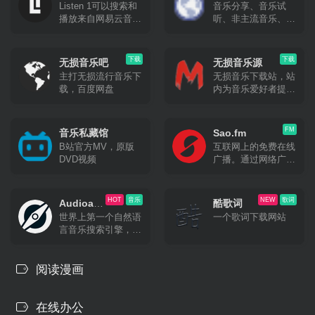
Listen 1可以搜索和
音乐分享、音乐试
器
播放来自网易云音
听、非主流音乐、欧
乐，虾米，QQ音
美音乐、独立音乐,
乐，酷狗音乐，酷我
页面简洁,无广告
音乐，Bilibili，咪咕
下载
下载
无损音乐吧
无损音乐源
音乐网站的歌曲，让
主打无损流行音乐下
无损音乐下载站，站
你的曲库更全面。
载，百度网盘
内为音乐爱好者提供
无损音乐的下载，音
乐格式涵盖FLAC、
APE、WAV各种无
FM
音乐私藏馆
Sao.fm
损格式
B站官方MV，原版
互联网上的免费在线
DVD视频
广播。通过网络广播
电台与我们一起播放
您选择的广播电台，
它是实时直播且免费
HOT
音乐
NEW
歌词
Audioatla
酷歌词
的。
世界上第一个自然语
一个歌词下载网站
s
言音乐搜索引擎，在
全球超过 2 亿首歌曲
的数据库中找到最适
合你的音乐。
阅读漫画
在线办公