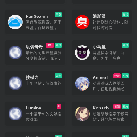
网盘
影视
PanSearch
追影猫
网盘资源搜索。阿里
让追剧随心所欲，随
云盘，百度云盘，夸
时搜随时看
克云盘，迅雷云盘资
源搜索
HOT
网盘
网盘
玩偶哥哥
小马盘
最热的阿里云盘资源
网盘搜索引擎 - 百
分享搜索站。玩偶哥
度、阿里、夸克
哥只有免费分享，无
任何形式App。
磁力
动漫
图片
搜磁力
AnimeTra
十年老站，值得推荐
动漫游戏人物基因
ce
库，使用视觉神经网
络搜索图片来源番剧
AI
动漫
图片
Lumina
Konacha
一个基于AI的文献搜
动漫壁纸搜索下载网
n
索引擎
站，只能英文搜索