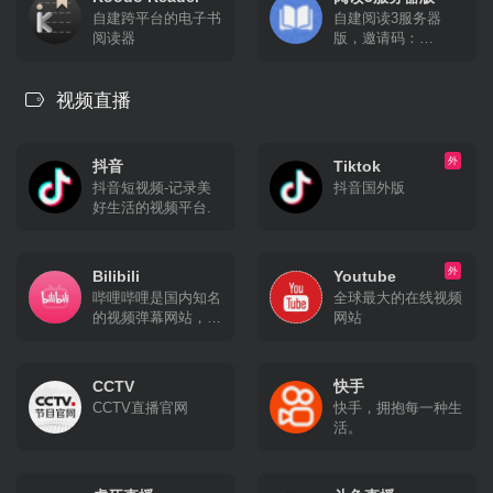
自建跨平台的电子书
自建阅读3服务器
阅读器
版，邀请码：
nicepub
视频直播
外
抖音
Tiktok
抖音短视频-记录美
抖音国外版
好生活的视频平台.
外
Bilibili
Youtube
哔哩哔哩是国内知名
全球最大的在线视频
的视频弹幕网站，这
网站
里有及时的动漫新
番，活跃的ACG氛
围，有创意的Up
CCTV
快手
主。大家可以在这里
CCTV直播官网
快手，拥抱每一种生
找到许多欢乐。
活。