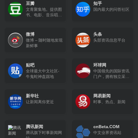
豆瓣
知乎
文青聚集地。提供图
国内最大的问答社区
书、电影、音乐唱片
的推荐、评论和价格
比较，以及城市独特
的文化生活。
微博
头条
微博 – 随时随地发现
头部资讯信息平台
新鲜事
贴吧
环球网
全球最大中文社区-
中国领先的国际资讯
牛鬼蛇神盘踞地
门户，拥有独立采编
权的中央重点新闻网
站。环球网秉承环球
时报的国际视野，力
新华社
网易新闻
求及时、客观、权
让新闻离你更近
时事、热点、新闻
威、独立地报道新
闻，致力于应用前沿
的互联网技术，为全
球化时代的中国互联
腾讯新闻
网用户提供与国际生
cnBeta.COM
活相关的资讯服务、
腾讯旗下时事新闻网
中文业界资讯站
互动社区。未来会致