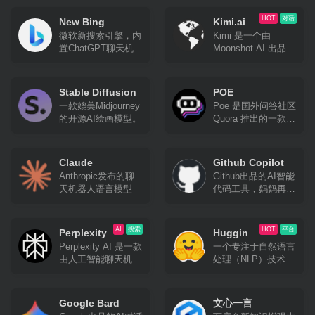
机器人。
金山的同名研究实验
室开发之人工智能程
HOT
对话
New Bing
Kimi.ai
序，可根据文本生成
微软新搜索引擎，内
Kimi 是一个由
图像。
置ChatGPT聊天机器
Moonshot AI 出品的
人。
智能助手，具有超大
“内存”，能够快速读
取和处理大量信息。
Stable Diffusion
POE
它利用大模型支持的
一款媲美Midjourney
Poe 是国外问答社区
长上下文窗口来提供
的开源AI绘画模型。
Quora 推出的一款整
高质量的搜索结果，
合了众多语言模型的
为用户带来截然不同
AI 问答应用，可以
的搜索体验 。
免翻使用多种聊天机
Claude
Github Copilot
器人。GPT-4 和
Anthropic发布的聊
Github出品的AI智能
Claude+每天有免费
天机器人语言模型
代码工具，妈妈再也
额度。
不怕我不会写代码
了。
AI
搜索
HOT
平台
Perplexity
Hugging
Perplexity AI 是一款
一个专注于自然语言
Face
由人工智能聊天机器
处理（NLP）技术的
人驱动的研究和会话
平台。
搜索引擎，可以使用
自然语言预测文字回
Google Bard
文心一言
答查询。类似国内的