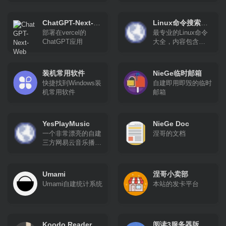
压缩,json校验解
析,json数组解
析,json转xml,xml转
ChatGPT-Next-
Linux命令搜索引
json,json解析,json在
部署在vercel的
最专业的Linux命令
Web
擎
线解析,json在线解析
ChatGPT应用
大全，内容包含
及格式化,unix时间戳
Linux命令手册、详
转换,CSS美化压缩
解、学习，值得收藏
的Linux命令速查手
装机常用软件
NieGe临时邮箱
册。
快捷找到Windows装
自建即用即毁的临时
机常用软件
邮箱
YesPlayMusic
NieGe Doc
一个非常漂亮的自建
涅哥的文档
三方网易云音乐播放
器
Umami
涅哥小卖部
Umami自建统计系统
本站的发卡平台
Koodo Reader
阅读3服务器版