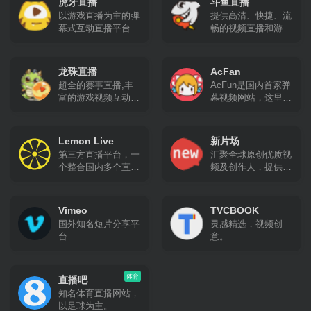
虎牙直播
斗鱼直播
以游戏直播为主的弹
提供高清、快捷、流
幕式互动直播平台，
畅的视频直播和游戏
累计注册用户2亿，
赛事直播服务，包含
提供热门游戏直播、
英雄联盟lol直播、穿
电竞赛事直播与游戏
越火线cf直播、
龙珠直播
AcFan
赛事直播，手游直播
dota2直播、美女直
超全的赛事直播,丰
AcFun是国内首家弹
等。包含英雄联盟
播等各类热门游戏赛
富的游戏视频互动平
幕视频网站，这里有
lol，王者荣耀，绝地
事直播
台.提供德玛西亚
全网独家动漫新番，
求生，和平精英等游
杯、LPL、CFPL、
友好的弹幕氛围，有
戏直播，lol、
SSC、F1天王赛等
趣的UP主，好玩有
dota2、dnf等热门游
Lemon Live
新片场
顶级赛事的高清、流
科技感的虚拟偶像，
戏直播以及单机游
第三方直播平台，一
汇聚全球原创优质视
畅直播,为玩家个人
年轻人都在用。
戏、手游等游戏直
个整合国内多个直播
频及创作人，提供
直播提供全面支持,
播。
平台内容的网站，基
4K、无广告、无水
最快更新上传赛事、
于vue.js开发，界面
印视频观看，专业的
解说、搞笑、攻略、
无广告纯净版，代码
视频艺术学习教程，
花絮视频,这里是观
Vimeo
TVCBOOK
开源在GitHub，支持
正版视觉素材交易
看比赛、选手、解
国外知名短片分享平
灵感精选，视频创
虎牙、斗鱼、
等，与百万创作人一
说、美女直播和视频
台
意。
BILIBILI直播、网易
起成长。
的最佳平台
cc（cc暂无清晰度切
换）、企鹅电竞等。
体育
直播吧
知名体育直播网站，
以足球为主。