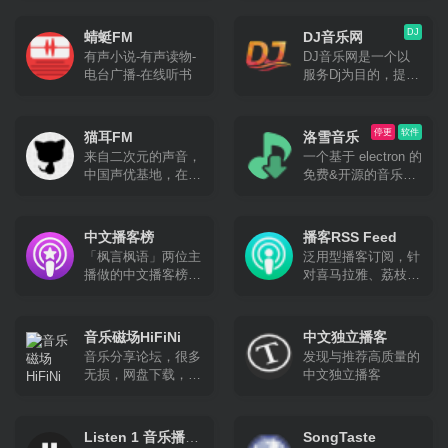
制，随时更新站上动
于传播来自世界各地
子、古典、新世纪、
态，提供音乐热爱者
的独立音乐。我们秉
小清新等
DJ
与创作者之间更多相
蜻蜓FM
DJ音乐网
着音乐里独立自主的
遇的机会。
有声小说-有声读物-
DJ音乐网是一个以
精神表达内核，希望
电台广播-在线听书
服务Dj为目的，提供
把雀乐建设成为泛华
以混音作品为主要内
语地区最好的独立音
容的Dj音乐人服务平
乐传播平台。
台，我们帮助Dj完成
停更
软件
猫耳FM
洛雪音乐
从创作到作品上传再
来自二次元的声音，
一个基于 electron 的
到推广营销等一系列
中国声优基地，在这
免费&开源的音乐播
的经营工作，从而有
里可以听电台,音乐,
放器。支持全客户
力的推动中国原创Dj
翻唱,小说等。
端，目前已经停止更
音乐与混音作品的发
新，可以使用第三方
中文播客榜
展与繁荣。
播客RSS Feed
音源使用。
「枫言枫语」两位主
泛用型播客订阅，针
播做的中文播客榜，
对喜马拉雅、荔枝
数据综合自 小宇宙
FM、网易云音乐、
App 和 Apple
微信公众号等播客、
Podcasts
电台节目的 RSS
音乐磁场HiFiNi
中文独立播客
Feed 服务
音乐分享论坛，很多
发现与推荐高质量的
无损，网盘下载，能
中文独立播客
在线听
Listen 1 音乐播放
SongTaste