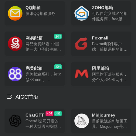
SMTP/POP3/IMAP
QQ邮箱
ZOHO邮箱
腾讯QQ邮箱服务
可以自定义域名的邮
件服务商，free版不
能IAMP/POP/SMTP
系列
网易邮箱
Foxmail
网易免费邮箱–中国
Foxmail邮件客户
第一大电子邮件服务
端，简捷易用的邮件
商，提供以
管理专家。更高效，
@163.com、
更专业，处理邮件更
@126.com和
轻松。
系列
完美邮箱
阿里邮箱
@yeah.net为后缀的
完美邮箱系列，包含
阿里旗下邮箱服务，
免费邮箱。超过20年
@88.com、
分个人和企业两个版
邮箱运营经验，系统
@111.com、
本
快速稳定安全，支持
@email.cn三个个性
超大附件和网盘服
邮箱，多端同步重要
AIGC前沿
务。网易邮箱官方
邮件及时处理，支持
App“邮箱大师”帮您
同步收发网易、
高效处理邮件，支持
QQ、139、
HOT
对话
所有邮箱，并可在手
ChatGPT
Midjourney
Outlook、Gmail等邮
机、Windows和Mac
OpenAI公司开发的
目前最强的AI绘画工
箱邮件。
上多端协同使用。
一种大型语言模型，
具。Midjourney是一
目前地表最强AI聊天
个由位于美国加州旧