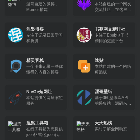
开发，并且是一个免
涅哥自建的微博，
本站自建的一个网友
费、开源且实验性的
Memos搭建
交流社区，在这里你
项目。
可以畅所欲言！
涅槃博客
书苑网文精排社
专注于记录日常学习
专注于Epub电子书
和折腾
精排的交流平台
精灵客栈
速贴
一个用来记录一些你
本站自建的一个网络
懂得的内容的博客
剪贴板
NieGe短网址
涅哥壁纸
本站提供的网址缩短
基于360壁纸库API
服务
的采集站，源码来自
域孟坤大佬。
涅槃工具箱
天天热榜
在线工具箱为您提供
实时了解全网动态
json格式化,json代码