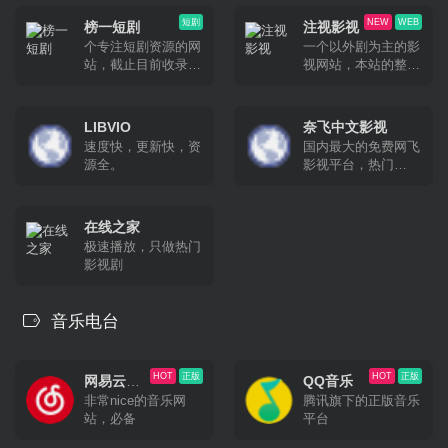
合想要学习英文的朋
网站。全球：
友。
btnull.org ，btnull.to
短剧
NEW
WEB
榜一短剧
注视影视
。中国大陆：
个专注短剧资源的网
一个以外剧为主的影
btnull.nu，
站，截止目前收录了
视网站，本站的整体
btnull.in。邮箱：
约1000余部的短剧资
UI设计非常好看。
info@btnull.org
源，无论是抖音短
剧、快手短剧以及其
LIBVIO
奈飞中文影视
他平台的自制短剧，
速度快，更新快，资
国内最大的免费网飞
这里基本都有收录。
源全。
影视平台，热门
Netflix 新剧、电影、
动漫、综艺，高清免
费片源，每日更新！
在线之家
极速播放，只做热门
影视剧
音乐电台
HOT
正版
HOT
正版
网易云音
QQ音乐
非常nice的音乐网
腾讯旗下的正版音乐
乐
站，必备
平台