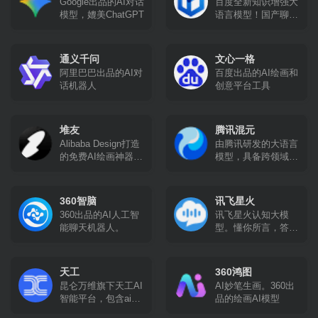
Google出品的AI对话
百度全新知识增强大
秘塔搜
模型，媲美ChatGPT
语言模型！国产聊天
机器人
通义千问
文心一格
阿里巴巴出品的AI对
百度出品的AI绘画和
话机器人
创意平台工具
堆友
腾讯混元
Alibaba Design打造
由腾讯研发的大语言
的免费AI绘画神器和
模型，具备跨领域知
分享社区。设计师全
识和自然语言理解能
成长周期服务平台,
力，实现基于人机自
堆友围绕品质、效
然语言对话的方式，
360智脑
讯飞星火
率、技能、成就、收
理解用户指令并执行
360出品的AI人工智
讯飞星火认知大模
入五大用户价值布局
任务，帮助用户实现
能聊天机器人。
型。懂你所言，答你
平台能力, 全力服务
人获取信息，知识和
所问，创你所需，解
设计师, 旨在成为设
灵感。
你所难，学你所教
计师的好朋友。
天工
360鸿图
昆仑万维旗下天工AI
AI妙笔生画。360出
智能平台，包含ai对
品的绘画AI模型
话、ai创作、ai阅