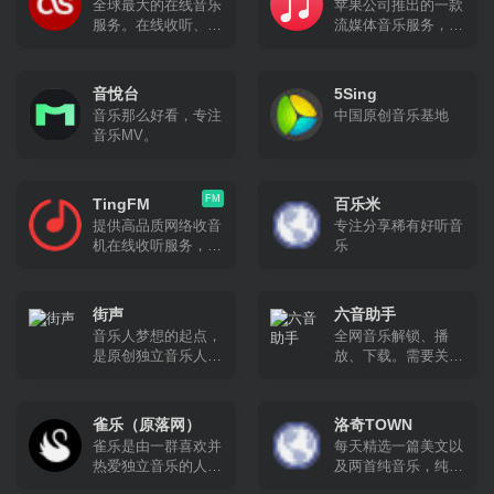
全球最大的在线音乐
苹果公司推出的一款
户，成为优势突出、
音乐视频等一站式音
服务。在线收听、进
流媒体音乐服务，于
特色鲜明的多媒体集
乐互动体验。
一步了解您的最爱艺
2015年6月30日在超
群网站
术家,并获得音乐推
过100个国家上线 。
荐。
音悅台
5Sing
音乐那么好看，专注
中国原创音乐基地
音乐MV。
FM
TingFM
百乐米
提供高品质网络收音
专注分享稀有好听音
机在线收听服务，无
乐
软件安装实现网页在
线收听，手机在线收
听广播。网站全面汇
街声
六音助手
集整理国内外主流电
音乐人梦想的起点，
全网音乐解锁、播
台流媒体播放地址，
是原创独立音乐人扎
放、下载。需要关注
方便广大广播爱好者
根之地，可以发表、
公众号
随时随地利用网络收
交流，积累能量。音
听。
乐产业的权威人士每
雀乐（原落网）
洛奇TOWN
天聆听新作，在站内
雀乐是由一群喜欢并
每天精选一篇美文以
站外进行推荐，并且
热爱独立音乐的人共
及两首纯音乐，纯音
具有准确的排行榜机
同创建的，我们致力
乐风格倾向后摇、电