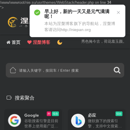
/www/wwwroot/nie.su/usr/themes/WebStack/header.php on line
34
">
早上好，新的一天又是元气满满
呢！
本站为涅槃博客旗下的导航站，涅槃博
客请访问http://niepan.org
秀色掩今古，荷花羞玉颜。
首页
涅槃博客
搜索聚合
外
综合
综合
Google
必应
谷歌搜索引擎是目前
微软旗下的搜索引
世界上使用最广泛的
擎，支持中文搜索。