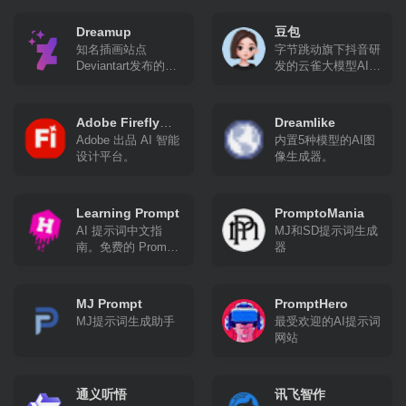
读。
Dreamup
豆包
知名插画站点
字节跳动旗下抖音研
Deviantart发布的AI
发的云雀大模型AI对
绘画模型
话产品。
Adobe Firefly
Dreamlike
Adobe 出品 AI 智能
内置5种模型的AI图
(Beta)
设计平台。
像生成器。
Learning Prompt
PromptoMania
AI 提示词中文指
MJ和SD提示词生成
南。免费的 Prompt
器
Engineering 教程，
现已包含 ChatGPT
和 Midjourney 教程
MJ Prompt
PromptHero
MJ提示词生成助手
最受欢迎的AI提示词
网站
通义听悟
讯飞智作