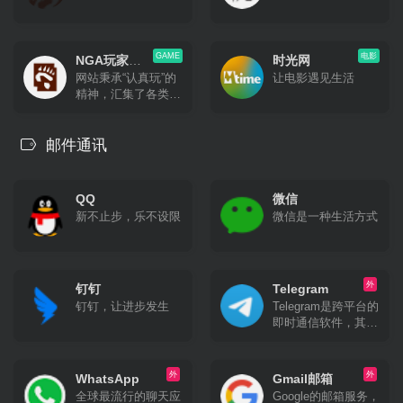
GAME
电影
NGA玩家社
时光网
网站秉承“认真玩”的
让电影遇见生活
区
精神，汇集了各类型
游戏中的精英玩家，
并且已经从纯游戏领
域向游戏玩家生活领
邮件通讯
域发展，目前已是国
内人气爆表的集游戏
攻略、玩家生活、软
QQ
微信
硬件消费等等内容。
新不止步，乐不设限
微信是一种生活方式
外
钉钉
Telegram
钉钉，让进步发生
Telegram是跨平台的
即时通信软件，其客
户端是自由及开放源
代码软件，但服务端
是专有软件。用户可
外
外
WhatsApp
Gmail邮箱
以相互交换加密与自
全球最流行的聊天应
Google的邮箱服务，