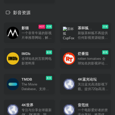
影音资源
HOT
片单
片单
影猫
茶杯狐
一个非常牛逼的影视
新版茶杯狐不再提供
CupFox
片单推荐网站，解决
任何影视资源链接，
你不知道看什么的痛
专注提供影视片单推
点。
荐。
影库
影库
IMDb
烂番茄
全球知名的互联网电
rotten tomatoes 全
影资料库
球知名的影视评论网
站。国外的影视剧的
重要指标就是「烂番
茄新鲜度」，新鲜度
影库
TMDB
4K蓝光论坛
越高代表影片的评分
The Movie
关注蓝光高清影视下
和影评越高，质量也
Database。支持中
载。提供720p高清、
就越高。
文的类似烂番茄、
1080p高清、蓝光原
IMDb的国外影评资
盘高清、高清3d高
料库
清、高清mv最新热
4K世界
音范丝
门bt种子磁力链迅雷
专注与分享全球最新
一个电影爱好者的资
下载网站。
4K、8K资源，国内
讯分享站，推荐优秀