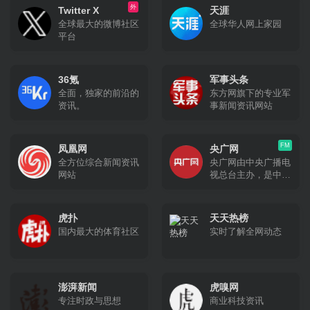
（称为“微博客”），
外
提供的包含照片和联
Twitter X
天涯
类似于Twitter。然
系信息的通讯录。
全球最大的微博社区
全球华人网上家园
而，与Twitter不同的
平台
是，Mastodon不依
赖于单一服务器，而
是由全球各地的多个
实例（即独立运行的
36氪
军事头条
服务器）组成的联邦
全面，独家的前沿的
东方网旗下的专业军
网络。
资讯。
事新闻资讯网站
FM
凤凰网
央广网
全方位综合新闻资讯
央广网由中央广播电
网站
视总台主办，是中央
重点新闻网站，以独
家、快速原创报道闻
名，以音频收听为特
虎扑
天天热榜
色，将打造为新闻门
国内最大的体育社区
实时了解全网动态
户，成为优势突出、
特色鲜明的多媒体集
群网站
澎湃新闻
虎嗅网
专注时政与思想
商业科技资讯