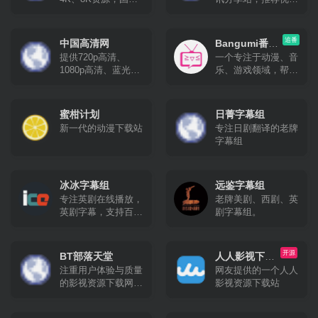
专业4K电影网站，
电影，人工精选高分
提供最新8K电影、
影片，部部精品。
UHD蓝光原盘、4K
追番
中国高清网
Bangumi番组
视频、8K视频、4K
提供720p高清、
一个专注于动漫、音
计划
壁纸、VR4k、4K电
1080p高清、蓝光原
乐、游戏领域，帮助
影下载，4kSJ也是
盘高清、高清3d高
你分享、发现与结识
4k高清爱好者交流论
清、高清mv最新热
同好的ACG网络。
坛。
门bt种子磁力链迅雷
蜜柑计划
日菁字幕组
下载网站，是下载了
新一代的动漫下载站
专注日剧翻译的老牌
解高清电影的不二之
字幕组
选！
冰冰字幕组
远鉴字幕组
专注英剧在线播放，
老牌美剧、西剧、英
英剧字幕，支持百度
剧字幕组。
网盘和诚通网盘下
载。
开源
BT部落天堂
人人影视下载
注重用户体验与质量
网友提供的一个人人
分享
的影视资源下载网
影视资源下载站
站，每天更新720p、
1080p，蓝光高清等