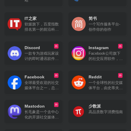
站
力于打造全球化在线
生活平台，成为中国
与国际之间沟通与交
IT之家
简书
流的桥梁。
软媒旗下，百度指数
一个写作服务平台-
排名第一的前沿科技
创作你的创作
门户网站。
外
外
Discord
Instagram
一款专为游戏玩家设
Facebook公司旗下
计的即时通讯软件，
的社交应用软件，于
但其功能和使用范围
2010年10月发布。
已经远远超出了游戏
该平台允许用户通过
社区。它最初起源于
智能手机拍摄照片和
外
外
Facebook
Reddit
游戏语音和即时消息
视频，并添加各种滤
全球最受欢迎的社交
一个全球性的社交媒
（IM）工具服务，并
镜效果进行编辑后分
媒体平台之一，总部
体平台，由史蒂夫·
逐渐发展成为一个综
享到社交网络上，如
位于美国加州圣马特
哈夫曼和艾丽克·奥
合性的社交平台。
Facebook、
奥县门洛帕克市。
汉尼安于2005年创立
Twitter、Foursquare
Facebook由马克·扎
。它被广泛认为是
外
Mastodon
等。
少数派
克伯格及其哈佛大学
“互联网的头版”，因
长毛象是一个去中心
高品质数字消费指南
室友于2004年2月4
为用户可以在这里浏
化的开源社交媒体平
日创立，最初名
览、提交和讨论各种
台，用户可以在其上
为"TheFacebook"，
内容。
发布简短的文本信息
灵感来源于美国高中