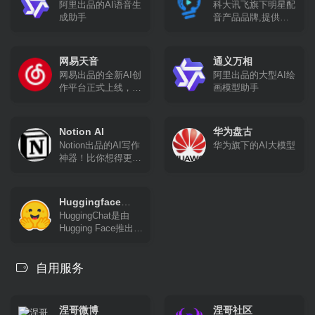
阿里出品的AI语音生
科大讯飞旗下明星配
成助手
音产品品牌,提供合
成配音,真人配音、
广告宣传片、短视频
配音、AI虚拟主播等
网易天音
通义万相
一站式配音服务。
网易出品的全新AI创
阿里出品的大型AI绘
作平台正式上线，海
画模型助手
量风格限时限免；一
键渲染，点亮你的音
乐天赋！
Notion AI
华为盘古
Notion出品的AI写作
华为旗下的AI大模型
神器！比你想得更
多！写得更快
Huggingface
HuggingChat是由
Chat
Hugging Face推出的
一款开源聊天机器
人，旨在为用户提供
一种全新的交互体
自用服务
验。它基于德国非营
利组织LAION.ai的
Open Assistant模型
涅哥微博
涅哥社区