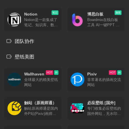
笔记
脑图
Notion
博思白板
Notion是一款集成了
Boardmix在线白板
笔记、知识库、数据
工具 AI一键PPT 思
表格、看板、日历等
维导图
多种能力于一体的应
用程序，它支持个人
团队协作
用户单独使用，也可
以与他人进行跨平台
协作。
壁纸美图
HOT
外
HOT
外
Wallhaven
Pixiv
全球最大的精美壁纸
非常著名的插画交流
网站
网站
触站（原画师通）
必应壁纸 [国外]
触站原画师通是国内
专门收集必应壁纸的
外P站(Pixiv)画师作
国外网站，无水印下
品分享、投稿发布及
载。
学习交流网站,海量P