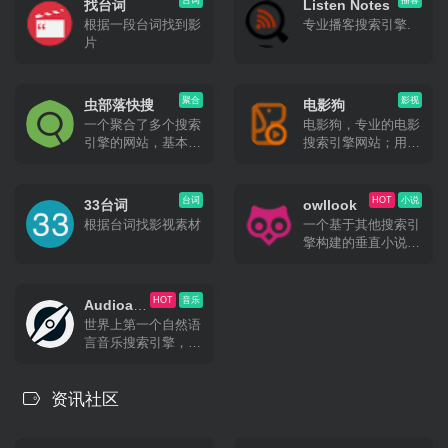
台词
播客
找台词
Listen Notes
根据一段台词找到影
专业播客搜索引擎.
片
聚合
影视
虫部落快搜
电影狗
一个聚合了多个搜索
电影狗，专业的电影
引擎的网站，基本想
搜索引擎网站；用户
搜什么都能在其中找
通过电影名、演员、
到对应的搜索方式。
导演、电视剧、动漫
唯一的缺点就是由于
等关键词进行搜索，
台词
HOT
小说
33台词
owllook
聚合的太多了且采用
直达电影资源站，让
根据台词找影视素材
一个基于其他搜索引
的是 iframe，所以对
电影搜索更高效、更
擎构建的垂直小说搜
移动端的支持不算友
便捷、更精准！
索引擎，owllook目
好。
的是让阅读更简单、
优雅，让每位读者都
HOT
音乐
Audioatla
有舒适的阅读体验，
世界上第一个自然语
s
如搜书、阅读、收
言音乐搜索引擎，在
藏、追更、推荐等功
全球超过 2 亿首歌曲
能。
的数据库中找到最适
合你的音乐。
资讯社区