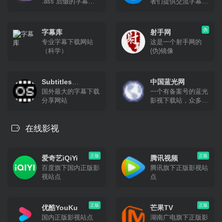
.ass 后缀的字幕文
者们提供交流字幕的
件。网页版提供每月
平台，你可以在这里
免费额度：100万字
找到并下载字幕，对
符，也可以使用您自
字幕打分和评论，也
伪
字幕库
射手网
己的 API。
可以上传字幕与大家
专业字幕下载网站
这是一个射手网的
分享。
（科学）
(伪)镜像
Subtitles
中国蓝光网
国外最大的字幕下载
一个有备案号的蓝光
Subtitles
分享网站
影视下载站，众多新
老影视合集下载。
在线影视
正版
正版
爱奇艺iQiYi
腾讯视频
百度旗下国内正版影
腾讯旗下正版影视站
视站点
点
正版
正版
优酷YouKu
芒果TV
国内正版影视站点
湖南广电旗下正版影