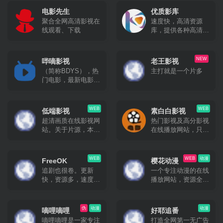
电影先生
优质影库
聚合全网高清影视在
速度快，高清资源
线观看、下载
库，提供各种高清影
视资源免费采集
NEW
哔嘀影视
老王影视
（简称BDYS），热
主打就是一个片多
门电影，最新电影，
最新电视剧，免费下
载，迅雷下载，磁力
下载，电驴下载，免
WEB
WEB
低端影视
素白白影视
费在线观看
超清画质在线影视网
热门影视及高分影视
站。关于片源，本站
在线播放网站，只有
不会有任何枪版或者
网页端
带韩文硬字幕之类的
渣画质版本，不会使
WEB
WEB
动漫
FreeOK
樱花动漫
用删减版，本站所有
追剧也很卷。更新
一个专注动漫的在线
视频都遵循这个原
快，资源多，速度尚
播放网站，资源全，
则。
可。
速度快。
伪
动漫
动漫
嘀哩嘀哩
好耶追番
嘀哩嘀哩是一家专注
打造全网第一无广告