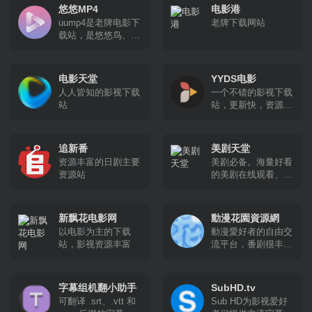
电影种子资源
悠悠MP4
电影港
uump4是老牌电影下
老牌下载网站
载站，是悠悠鸟、久
久MP4、电影天堂官
方网站
电影天堂
YYDS电影
人人皆知的影视下载
一个不错的影视下载
站
站，更新快，资源
全。
追新番
美剧天堂
资源丰富的日剧主要
美剧必备。海量好看
资源站
的美剧在线观看、最
新美剧下载
新飘花电影网
動漫花園資源網
以电影为主的下载
動漫愛好者的自由交
站，影视资源丰富
流平台，番剧很丰
富，更新很快，磁力
下载
字幕组机翻小助手
SubHD.tv
可翻译 .srt、.vtt 和
Sub HD为影视爱好