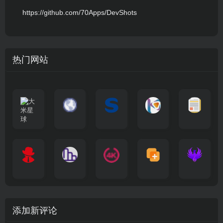
https://github.com/70Apps/DevShots
热门网站
大
G
A
优
N
米
最
i
自
n
一
质
速
i
涅
星
新
m
称
i
个
影
度
e
哥
球
N
y
页
w
高
库
快
G
的
e
T
面
a
质
，
e
文
t
V
最
v
量
高
D
档
电
纵
4
速
涅
f
剧
干
e
动
清
o
影
聚
横
一
K
最
贴
本
哥
本
l
迷
净
漫
资
c
先
合
秒
个
影
新
站
社
站
i
简
在
源
生
全
图
将
视
电
自
区
自
x
洁
线
库
网
表
影
建
建
新
内
播
，
高
格
、
的
的
剧
容
放
提
清
瞬
影
一
一
添加新评论
_
最
网
供
影
间
视
个
个
韩
丰
站
各
视
变
推
网
网