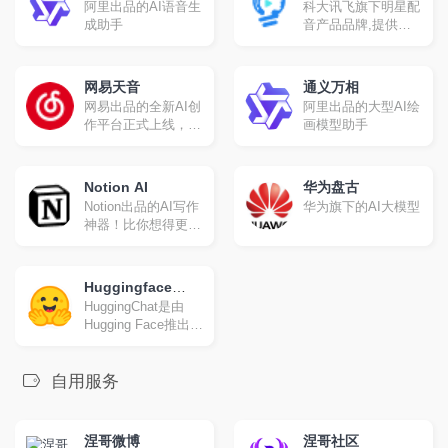
阿里出品的AI语音生
科大讯飞旗下明星配
成助手
音产品品牌,提供合
成配音,真人配音、
广告宣传片、短视频
配音、AI虚拟主播等
网易天音
通义万相
一站式配音服务。
网易出品的全新AI创
阿里出品的大型AI绘
作平台正式上线，海
画模型助手
量风格限时限免；一
键渲染，点亮你的音
乐天赋！
Notion AI
华为盘古
Notion出品的AI写作
华为旗下的AI大模型
神器！比你想得更
多！写得更快
Huggingface
HuggingChat是由
Chat
Hugging Face推出的
一款开源聊天机器
人，旨在为用户提供
一种全新的交互体
自用服务
验。它基于德国非营
利组织LAION.ai的
Open Assistant模型
涅哥微博
涅哥社区