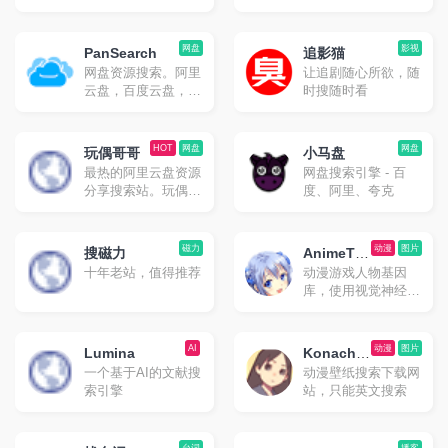
网盘
影视
PanSearch
追影猫
网盘资源搜索。阿里
让追剧随心所欲，随
云盘，百度云盘，夸
时搜随时看
克云盘，迅雷云盘资
源搜索
HOT
网盘
网盘
玩偶哥哥
小马盘
最热的阿里云盘资源
网盘搜索引擎 - 百
分享搜索站。玩偶哥
度、阿里、夸克
哥只有免费分享，无
任何形式App。
磁力
动漫
图片
搜磁力
AnimeTra
十年老站，值得推荐
动漫游戏人物基因
ce
库，使用视觉神经网
络搜索图片来源番剧
AI
动漫
图片
Lumina
Konacha
一个基于AI的文献搜
动漫壁纸搜索下载网
n
索引擎
站，只能英文搜索