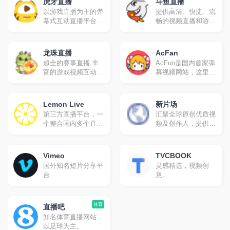
虎牙直播
斗鱼直播
以游戏直播为主的弹
提供高清、快捷、流
幕式互动直播平台，
畅的视频直播和游戏
累计注册用户2亿，
赛事直播服务，包含
提供热门游戏直播、
英雄联盟lol直播、穿
电竞赛事直播与游戏
越火线cf直播、
龙珠直播
AcFan
赛事直播，手游直播
dota2直播、美女直
超全的赛事直播,丰
AcFun是国内首家弹
等。包含英雄联盟
播等各类热门游戏赛
富的游戏视频互动平
幕视频网站，这里有
lol，王者荣耀，绝地
事直播
台.提供德玛西亚
全网独家动漫新番，
求生，和平精英等游
杯、LPL、CFPL、
友好的弹幕氛围，有
戏直播，lol、
SSC、F1天王赛等
趣的UP主，好玩有
dota2、dnf等热门游
Lemon Live
新片场
顶级赛事的高清、流
科技感的虚拟偶像，
戏直播以及单机游
第三方直播平台，一
汇聚全球原创优质视
畅直播,为玩家个人
年轻人都在用。
戏、手游等游戏直
个整合国内多个直播
频及创作人，提供
直播提供全面支持,
播。
平台内容的网站，基
4K、无广告、无水
最快更新上传赛事、
于vue.js开发，界面
印视频观看，专业的
解说、搞笑、攻略、
无广告纯净版，代码
视频艺术学习教程，
花絮视频,这里是观
Vimeo
TVCBOOK
开源在GitHub，支持
正版视觉素材交易
看比赛、选手、解
国外知名短片分享平
灵感精选，视频创
虎牙、斗鱼、
等，与百万创作人一
说、美女直播和视频
台
意。
BILIBILI直播、网易
起成长。
的最佳平台
cc（cc暂无清晰度切
换）、企鹅电竞等。
体育
直播吧
知名体育直播网站，
以足球为主。