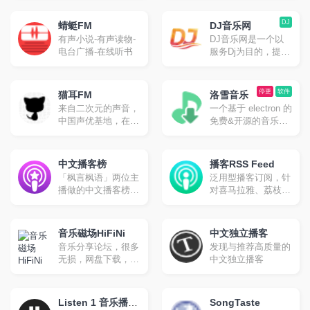
制，随时更新站上动
于传播来自世界各地
子、古典、新世纪、
态，提供音乐热爱者
的独立音乐。我们秉
小清新等
DJ
与创作者之间更多相
蜻蜓FM
DJ音乐网
着音乐里独立自主的
遇的机会。
有声小说-有声读物-
DJ音乐网是一个以
精神表达内核，希望
电台广播-在线听书
服务Dj为目的，提供
把雀乐建设成为泛华
以混音作品为主要内
语地区最好的独立音
容的Dj音乐人服务平
乐传播平台。
台，我们帮助Dj完成
停更
软件
猫耳FM
洛雪音乐
从创作到作品上传再
来自二次元的声音，
一个基于 electron 的
到推广营销等一系列
中国声优基地，在这
免费&开源的音乐播
的经营工作，从而有
里可以听电台,音乐,
放器。支持全客户
力的推动中国原创Dj
翻唱,小说等。
端，目前已经停止更
音乐与混音作品的发
新，可以使用第三方
中文播客榜
展与繁荣。
播客RSS Feed
音源使用。
「枫言枫语」两位主
泛用型播客订阅，针
播做的中文播客榜，
对喜马拉雅、荔枝
数据综合自 小宇宙
FM、网易云音乐、
App 和 Apple
微信公众号等播客、
Podcasts
电台节目的 RSS
音乐磁场HiFiNi
中文独立播客
Feed 服务
音乐分享论坛，很多
发现与推荐高质量的
无损，网盘下载，能
中文独立播客
在线听
Listen 1 音乐播放
SongTaste