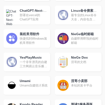
压缩,json校验解
析,json数组解
析,json转xml,xml转
ChatGPT-Next-
Linux命令搜索引
json,json解析,json在
部署在vercel的
最专业的Linux命令
Web
擎
线解析,json在线解析
ChatGPT应用
大全，内容包含
及格式化,unix时间戳
Linux命令手册、详
转换,CSS美化压缩
解、学习，值得收藏
的Linux命令速查手
装机常用软件
NieGe临时邮箱
册。
快捷找到Windows装
自建即用即毁的临时
机常用软件
邮箱
YesPlayMusic
NieGe Doc
一个非常漂亮的自建
涅哥的文档
三方网易云音乐播放
器
Umami
涅哥小卖部
Umami自建统计系统
本站的发卡平台
Koodo Reader
阅读3服务器版