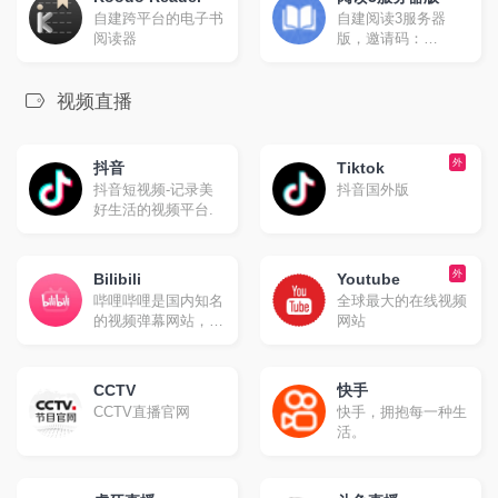
自建跨平台的电子书
自建阅读3服务器
阅读器
版，邀请码：
nicepub
视频直播
外
抖音
Tiktok
抖音短视频-记录美
抖音国外版
好生活的视频平台.
外
Bilibili
Youtube
哔哩哔哩是国内知名
全球最大的在线视频
的视频弹幕网站，这
网站
里有及时的动漫新
番，活跃的ACG氛
围，有创意的Up
CCTV
快手
主。大家可以在这里
CCTV直播官网
快手，拥抱每一种生
找到许多欢乐。
活。