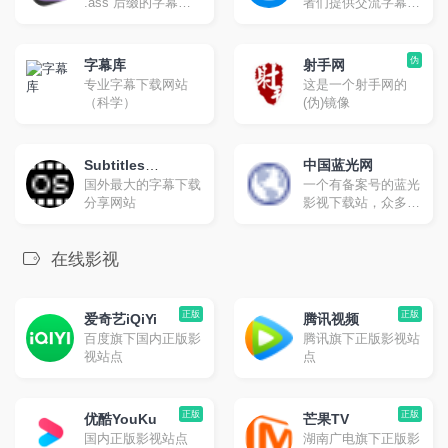
.ass 后缀的字幕文
者们提供交流字幕的
件。网页版提供每月
平台，你可以在这里
免费额度：100万字
找到并下载字幕，对
符，也可以使用您自
字幕打分和评论，也
伪
字幕库
射手网
己的 API。
可以上传字幕与大家
专业字幕下载网站
这是一个射手网的
分享。
（科学）
(伪)镜像
Subtitles
中国蓝光网
国外最大的字幕下载
一个有备案号的蓝光
Subtitles
分享网站
影视下载站，众多新
老影视合集下载。
在线影视
正版
正版
爱奇艺iQiYi
腾讯视频
百度旗下国内正版影
腾讯旗下正版影视站
视站点
点
正版
正版
优酷YouKu
芒果TV
国内正版影视站点
湖南广电旗下正版影