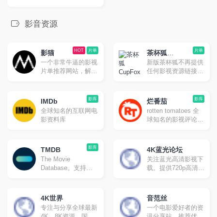
影音资源
HOT
片单
片单
影猫
茶杯狐
一个非常牛逼的影视
新版茶杯狐不再提供
CupFox
片单推荐网站，解决
任何影视资源链接，
你不知道看什么的痛
专注提供影视片单推
点。
荐。
影库
影库
IMDb
烂番茄
全球知名的互联网电
rotten tomatoes 全
影资料库
球知名的影视评论网
站。国外的影视剧的
重要指标就是「烂番
茄新鲜度」，新鲜度
影库
TMDB
4K蓝光论坛
越高代表影片的评分
The Movie
关注蓝光高清影视下
和影评越高，质量也
Database。支持中
载。提供720p高清、
就越高。
文的类似烂番茄、
1080p高清、蓝光原
IMDb的国外影评资
盘高清、高清3d高
料库
清、高清mv最新热
4K世界
音范丝
门bt种子磁力链迅雷
专注与分享全球最新
一个电影爱好者的资
下载网站。
4K、8K资源，国内
讯分享站，推荐优秀