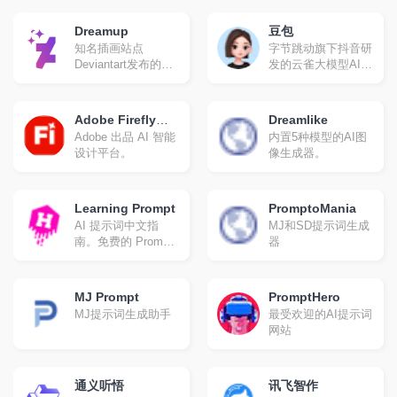
读。
Dreamup
豆包
知名插画站点
字节跳动旗下抖音研
Deviantart发布的AI
发的云雀大模型AI对
绘画模型
话产品。
Adobe Firefly
Dreamlike
Adobe 出品 AI 智能
内置5种模型的AI图
(Beta)
设计平台。
像生成器。
Learning Prompt
PromptoMania
AI 提示词中文指
MJ和SD提示词生成
南。免费的 Prompt
器
Engineering 教程，
现已包含 ChatGPT
和 Midjourney 教程
MJ Prompt
PromptHero
MJ提示词生成助手
最受欢迎的AI提示词
网站
通义听悟
讯飞智作