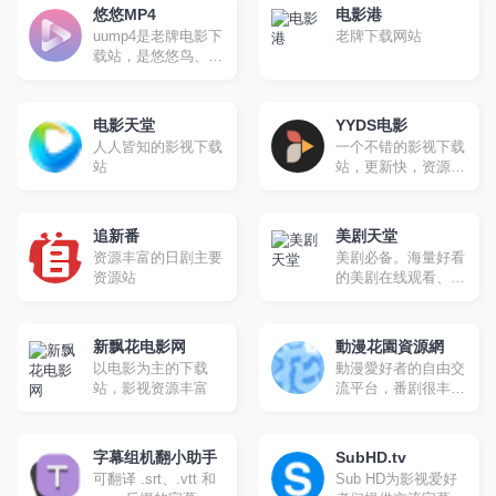
电影种子资源
悠悠MP4
电影港
uump4是老牌电影下
老牌下载网站
载站，是悠悠鸟、久
久MP4、电影天堂官
方网站
电影天堂
YYDS电影
人人皆知的影视下载
一个不错的影视下载
站
站，更新快，资源
全。
追新番
美剧天堂
资源丰富的日剧主要
美剧必备。海量好看
资源站
的美剧在线观看、最
新美剧下载
新飘花电影网
動漫花園資源網
以电影为主的下载
動漫愛好者的自由交
站，影视资源丰富
流平台，番剧很丰
富，更新很快，磁力
下载
字幕组机翻小助手
SubHD.tv
可翻译 .srt、.vtt 和
Sub HD为影视爱好