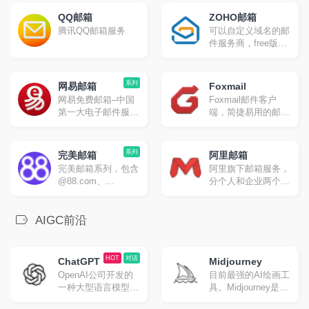
SMTP/POP3/IMAP
QQ邮箱
ZOHO邮箱
腾讯QQ邮箱服务
可以自定义域名的邮
件服务商，free版不
能IAMP/POP/SMTP
系列
网易邮箱
Foxmail
网易免费邮箱–中国
Foxmail邮件客户
第一大电子邮件服务
端，简捷易用的邮件
商，提供以
管理专家。更高效，
@163.com、
更专业，处理邮件更
@126.com和
轻松。
系列
完美邮箱
阿里邮箱
@yeah.net为后缀的
完美邮箱系列，包含
阿里旗下邮箱服务，
免费邮箱。超过20年
@88.com、
分个人和企业两个版
邮箱运营经验，系统
@111.com、
本
快速稳定安全，支持
@email.cn三个个性
超大附件和网盘服
邮箱，多端同步重要
AIGC前沿
务。网易邮箱官方
邮件及时处理，支持
App“邮箱大师”帮您
同步收发网易、
高效处理邮件，支持
QQ、139、
HOT
对话
所有邮箱，并可在手
ChatGPT
Midjourney
Outlook、Gmail等邮
机、Windows和Mac
OpenAI公司开发的
目前最强的AI绘画工
箱邮件。
上多端协同使用。
一种大型语言模型，
具。Midjourney是一
目前地表最强AI聊天
个由位于美国加州旧