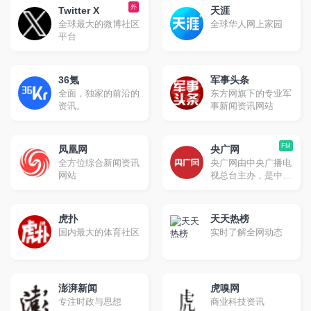
（称为“微博客”），
外
提供的包含照片和联
Twitter X
天涯
类似于Twitter。然
系信息的通讯录。
全球最大的微博社区
全球华人网上家园
而，与Twitter不同的
平台
是，Mastodon不依
赖于单一服务器，而
是由全球各地的多个
实例（即独立运行的
36氪
军事头条
服务器）组成的联邦
全面，独家的前沿的
东方网旗下的专业军
网络。
资讯。
事新闻资讯网站
FM
凤凰网
央广网
全方位综合新闻资讯
央广网由中央广播电
网站
视总台主办，是中央
重点新闻网站，以独
家、快速原创报道闻
名，以音频收听为特
虎扑
天天热榜
色，将打造为新闻门
国内最大的体育社区
实时了解全网动态
户，成为优势突出、
特色鲜明的多媒体集
群网站
澎湃新闻
虎嗅网
专注时政与思想
商业科技资讯