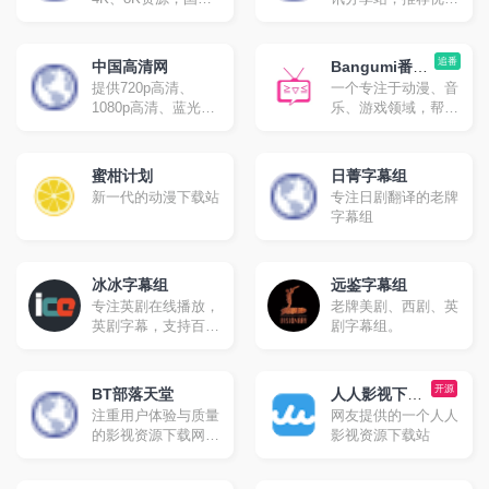
专业4K电影网站，
电影，人工精选高分
提供最新8K电影、
影片，部部精品。
UHD蓝光原盘、4K
追番
中国高清网
Bangumi番组
视频、8K视频、4K
提供720p高清、
一个专注于动漫、音
计划
壁纸、VR4k、4K电
1080p高清、蓝光原
乐、游戏领域，帮助
影下载，4kSJ也是
盘高清、高清3d高
你分享、发现与结识
4k高清爱好者交流论
清、高清mv最新热
同好的ACG网络。
坛。
门bt种子磁力链迅雷
蜜柑计划
日菁字幕组
下载网站，是下载了
新一代的动漫下载站
专注日剧翻译的老牌
解高清电影的不二之
字幕组
选！
冰冰字幕组
远鉴字幕组
专注英剧在线播放，
老牌美剧、西剧、英
英剧字幕，支持百度
剧字幕组。
网盘和诚通网盘下
载。
开源
BT部落天堂
人人影视下载
注重用户体验与质量
网友提供的一个人人
分享
的影视资源下载网
影视资源下载站
站，每天更新720p、
1080p，蓝光高清等