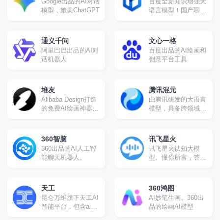
Google出品的AI对话
百度全新知识增强大
秘塔搜
模型，媲美ChatGPT
语言模型！国产聊天
机器人
通义千问
文心一格
阿里巴巴出品的AI对
百度出品的AI绘画和
话机器人
创意平台工具
堆友
腾讯混元
Alibaba Design打造
由腾讯研发的大语言
的免费AI绘画神器和
模型，具备跨领域知
分享社区。设计师全
识和自然语言理解能
成长周期服务平台,
力，实现基于人机自
堆友围绕品质、效
然语言对话的方式，
360智脑
讯飞星火
率、技能、成就、收
理解用户指令并执行
360出品的AI人工智
讯飞星火认知大模
入五大用户价值布局
任务，帮助用户实现
能聊天机器人。
型。懂你所言，答你
平台能力, 全力服务
人获取信息，知识和
所问，创你所需，解
设计师, 旨在成为设
灵感。
你所难，学你所教
计师的好朋友。
天工
360鸿图
昆仑万维旗下天工AI
AI妙笔生画。360出
智能平台，包含ai对
品的绘画AI模型
话、ai创作、ai阅