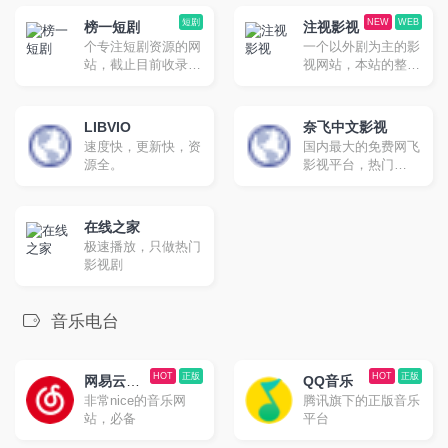
合想要学习英文的朋
网站。全球：
友。
btnull.org ，btnull.to
短剧
NEW
WEB
榜一短剧
注视影视
。中国大陆：
个专注短剧资源的网
一个以外剧为主的影
btnull.nu，
站，截止目前收录了
视网站，本站的整体
btnull.in。邮箱：
约1000余部的短剧资
UI设计非常好看。
info@btnull.org
源，无论是抖音短
剧、快手短剧以及其
LIBVIO
奈飞中文影视
他平台的自制短剧，
速度快，更新快，资
国内最大的免费网飞
这里基本都有收录。
源全。
影视平台，热门
Netflix 新剧、电影、
动漫、综艺，高清免
费片源，每日更新！
在线之家
极速播放，只做热门
影视剧
音乐电台
HOT
正版
HOT
正版
网易云音
QQ音乐
非常nice的音乐网
腾讯旗下的正版音乐
乐
站，必备
平台