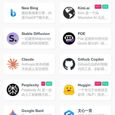
机器人。
金山的同名研究实验
室开发之人工智能程
HOT
对话
New Bing
Kimi.ai
序，可根据文本生成
微软新搜索引擎，内
Kimi 是一个由
图像。
置ChatGPT聊天机器
Moonshot AI 出品的
人。
智能助手，具有超大
“内存”，能够快速读
取和处理大量信息。
Stable Diffusion
POE
它利用大模型支持的
一款媲美Midjourney
Poe 是国外问答社区
长上下文窗口来提供
的开源AI绘画模型。
Quora 推出的一款整
高质量的搜索结果，
合了众多语言模型的
为用户带来截然不同
AI 问答应用，可以
的搜索体验 。
免翻使用多种聊天机
Claude
Github Copilot
器人。GPT-4 和
Anthropic发布的聊
Github出品的AI智能
Claude+每天有免费
天机器人语言模型
代码工具，妈妈再也
额度。
不怕我不会写代码
了。
AI
搜索
HOT
平台
Perplexity
Hugging
Perplexity AI 是一款
一个专注于自然语言
Face
由人工智能聊天机器
处理（NLP）技术的
人驱动的研究和会话
平台。
搜索引擎，可以使用
自然语言预测文字回
Google Bard
文心一言
答查询。类似国内的