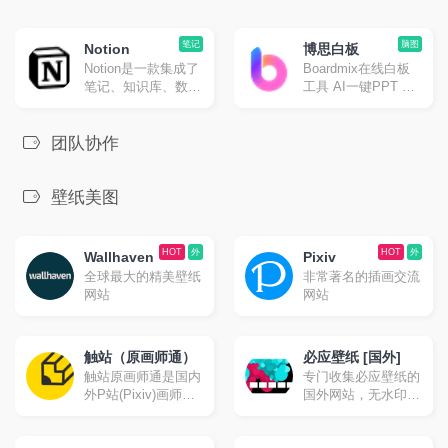
笔记
脑图
Notion
博思白板
Notion是一款集成了
Boardmix在线白板
笔记、知识库、数据
工具 AI一键PPT 思
表格、看板、日历等
维导图
多种能力于一体的应
用程序，它支持个人
团队协作
用户单独使用，也可
以与他人进行跨平台
协作。
壁纸美图
HOT
外
HOT
外
Wallhaven
Pixiv
全球最大的精美壁纸
非常著名的插画交流
网站
网站
触站（原画师通）
必应壁纸 [国外]
触站原画师通是国内
专门收集必应壁纸的
外P站(Pixiv)画师作
国外网站，无水印下
品分享、投稿发布及
载。
学习交流网站,海量P