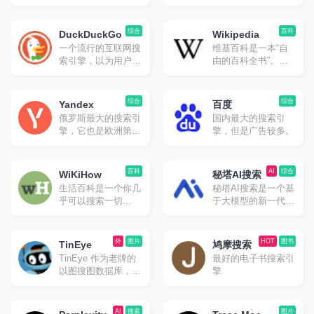
搜索引擎，界面简
目前国内版和国际版
洁，搜索结果质量很
均可以访问。
高。
综合
百科
DuckDuckGo
Wikipedia
一个流行的互联网搜
维基百科是一本“自
索引擎，以为用户提
由的百科全书”。虽
供高级隐私而闻名。
然不是常规意义上的
特点是具有更智能的
搜索引擎，但是非常
答案、更少的混乱和
实用。
综合
综合
Yandex
百度
真正的隐私的卓越搜
俄罗斯最大的搜索引
国内最大的搜索引
索体验。在默认情况
擎，它也是欧洲第二
擎，但是广告较多。
下，不会跟踪你的搜
大流行搜索引擎，支
索或浏览历史记录，
持中文搜索，但是中
并会阻止其他公司跟
文结果可能不太准
百科
AI
综合
踪你。
WiKiHow
秘塔AI搜索
确。无广告。
生活百科是一个你几
秘塔AI搜索是一个基
乎可以搜索一切
于大模型的新一代智
“How to”的主题——
能搜索引擎。它通过
无论是「如何睡得更
理解用户意图，提供
香」这样的日常问
无广告、高质量的搜
外
图片
HOT
图书
TinEye
鸠摩搜索
题，还是「如何找到
索结果，让用户快速
TinEye 作为老牌的
最好的电子书搜索引
人生的意义」这样的
直达所需信息
以图搜图数据库，如
擎
哲学问题。如果不会
果需要识别图片之类
做什么事情的话，尤
的，或者找原图找更
其是日常事务方面，
高分辨率的图片，使
AI
搜索
图片