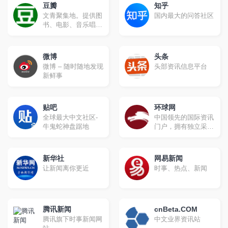
豆瓣
知乎
文青聚集地。提供图
国内最大的问答社区
书、电影、音乐唱片
的推荐、评论和价格
比较，以及城市独特
的文化生活。
微博
头条
微博 – 随时随地发现
头部资讯信息平台
新鲜事
贴吧
环球网
全球最大中文社区-
中国领先的国际资讯
牛鬼蛇神盘踞地
门户，拥有独立采编
权的中央重点新闻网
站。环球网秉承环球
时报的国际视野，力
新华社
网易新闻
求及时、客观、权
让新闻离你更近
时事、热点、新闻
威、独立地报道新
闻，致力于应用前沿
的互联网技术，为全
球化时代的中国互联
腾讯新闻
网用户提供与国际生
cnBeta.COM
活相关的资讯服务、
腾讯旗下时事新闻网
中文业界资讯站
互动社区。未来会致