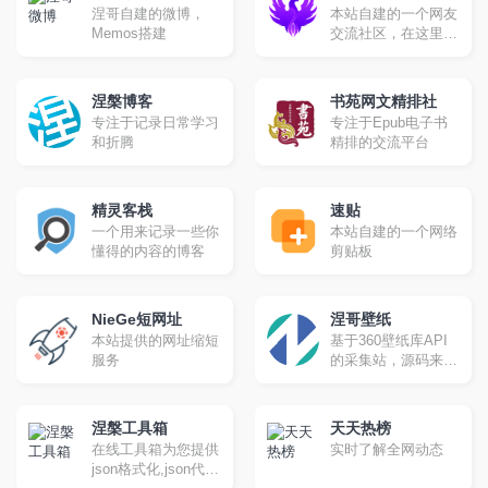
开发，并且是一个免
涅哥自建的微博，
本站自建的一个网友
费、开源且实验性的
Memos搭建
交流社区，在这里你
项目。
可以畅所欲言！
涅槃博客
书苑网文精排社
专注于记录日常学习
专注于Epub电子书
和折腾
精排的交流平台
精灵客栈
速贴
一个用来记录一些你
本站自建的一个网络
懂得的内容的博客
剪贴板
NieGe短网址
涅哥壁纸
本站提供的网址缩短
基于360壁纸库API
服务
的采集站，源码来自
域孟坤大佬。
涅槃工具箱
天天热榜
在线工具箱为您提供
实时了解全网动态
json格式化,json代码