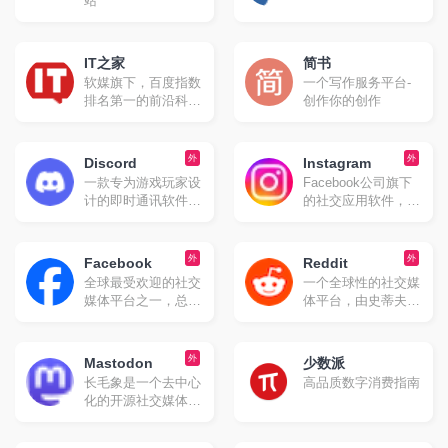
站
力于打造全球化在线
生活平台，成为中国
与国际之间沟通与交
IT之家
简书
流的桥梁。
软媒旗下，百度指数
一个写作服务平台-
排名第一的前沿科技
创作你的创作
门户网站。
外
外
Discord
Instagram
一款专为游戏玩家设
Facebook公司旗下
计的即时通讯软件，
的社交应用软件，于
但其功能和使用范围
2010年10月发布。
已经远远超出了游戏
该平台允许用户通过
社区。它最初起源于
智能手机拍摄照片和
外
外
Facebook
Reddit
游戏语音和即时消息
视频，并添加各种滤
全球最受欢迎的社交
一个全球性的社交媒
（IM）工具服务，并
镜效果进行编辑后分
媒体平台之一，总部
体平台，由史蒂夫·
逐渐发展成为一个综
享到社交网络上，如
位于美国加州圣马特
哈夫曼和艾丽克·奥
合性的社交平台。
Facebook、
奥县门洛帕克市。
汉尼安于2005年创立
Twitter、Foursquare
Facebook由马克·扎
。它被广泛认为是
外
Mastodon
等。
少数派
克伯格及其哈佛大学
“互联网的头版”，因
长毛象是一个去中心
高品质数字消费指南
室友于2004年2月4
为用户可以在这里浏
化的开源社交媒体平
日创立，最初名
览、提交和讨论各种
台，用户可以在其上
为"TheFacebook"，
内容。
发布简短的文本信息
灵感来源于美国高中