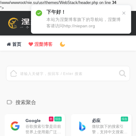
/www/wwwroot/nie.su/usr/themes/WebStack/header.php on line
34
">
下午好！
本站为涅槃博客旗下的导航站，涅槃博
客请访问http://niepan.org
首页
涅槃博客
五更犹作钱塘梦，睡觉方知过眼前。
搜索聚合
外
综合
综合
Google
必应
谷歌搜索引擎是目前
微软旗下的搜索引
世界上使用最广泛的
擎，支持中文搜索。