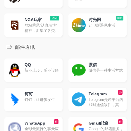
GAME
电影
NGA玩家社
时光网
网站秉承“认真玩”的
让电影遇见生活
区
精神，汇集了各类型
游戏中的精英玩家，
并且已经从纯游戏领
域向游戏玩家生活领
邮件通讯
域发展，目前已是国
内人气爆表的集游戏
攻略、玩家生活、软
QQ
微信
硬件消费等等内容。
新不止步，乐不设限
微信是一种生活方式
外
钉钉
Telegram
钉钉，让进步发生
Telegram是跨平台的
即时通信软件，其客
户端是自由及开放源
代码软件，但服务端
是专有软件。用户可
外
外
WhatsApp
Gmail邮箱
以相互交换加密与自
全球最流行的聊天应
Google的邮箱服务，