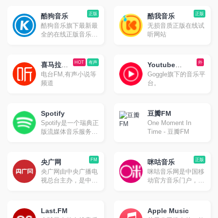
正版
正版
酷狗音乐
酷我音乐
酷狗音乐旗下最新最
无损音质正版在线试
全的在线正版音乐网
听网站
站
HOT
有声
外
喜马拉雅
Youtube
电台FM,有声小说等
Goggle旗下的音乐平
FM
Music
频道
台。
Spotify
豆瓣FM
Spotify是一个瑞典正
One Moment In
版流媒体音乐服务平
Time - 豆瓣FM
台，可让您访问数百
万首歌曲。2008年
10月在瑞典首都斯德
FM
正版
央广网
咪咕音乐
哥尔摩正式上线。
央广网由中央广播电
咪咕音乐网是中国移
Spotify提供免费和付
视总台主办，是中央
动官方音乐门户，旨
费两种服务，除音乐
重点新闻网站，以独
在提供音乐首发、高
外，包含播客、有声
家、快速原创报道闻
品质音乐试听、彩铃
书及影片流服务。
名，以音频收听为特
订购、歌曲下载、铃
Last.FM
Apple Music
色，将打造为新闻门
音管理、音乐电台、