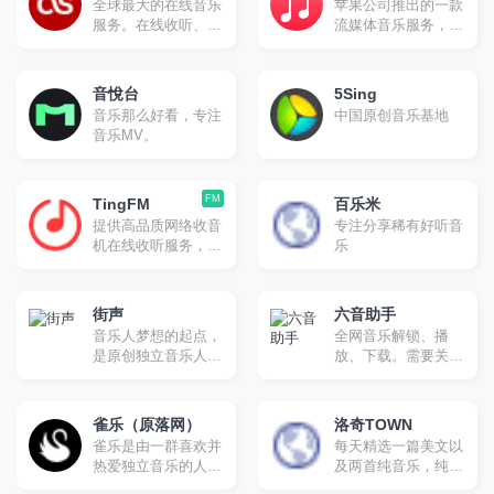
全球最大的在线音乐
苹果公司推出的一款
户，成为优势突出、
音乐视频等一站式音
服务。在线收听、进
流媒体音乐服务，于
特色鲜明的多媒体集
乐互动体验。
一步了解您的最爱艺
2015年6月30日在超
群网站
术家,并获得音乐推
过100个国家上线 。
荐。
音悅台
5Sing
音乐那么好看，专注
中国原创音乐基地
音乐MV。
FM
TingFM
百乐米
提供高品质网络收音
专注分享稀有好听音
机在线收听服务，无
乐
软件安装实现网页在
线收听，手机在线收
听广播。网站全面汇
街声
六音助手
集整理国内外主流电
音乐人梦想的起点，
全网音乐解锁、播
台流媒体播放地址，
是原创独立音乐人扎
放、下载。需要关注
方便广大广播爱好者
根之地，可以发表、
公众号
随时随地利用网络收
交流，积累能量。音
听。
乐产业的权威人士每
雀乐（原落网）
洛奇TOWN
天聆听新作，在站内
雀乐是由一群喜欢并
每天精选一篇美文以
站外进行推荐，并且
热爱独立音乐的人共
及两首纯音乐，纯音
具有准确的排行榜机
同创建的，我们致力
乐风格倾向后摇、电