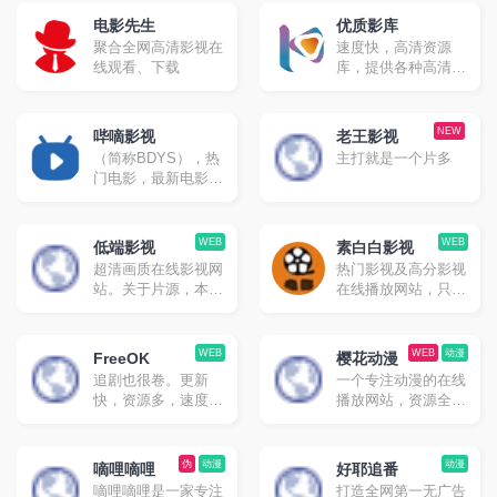
电影先生
优质影库
聚合全网高清影视在
速度快，高清资源
线观看、下载
库，提供各种高清影
视资源免费采集
NEW
哔嘀影视
老王影视
（简称BDYS），热
主打就是一个片多
门电影，最新电影，
最新电视剧，免费下
载，迅雷下载，磁力
下载，电驴下载，免
WEB
WEB
低端影视
素白白影视
费在线观看
超清画质在线影视网
热门影视及高分影视
站。关于片源，本站
在线播放网站，只有
不会有任何枪版或者
网页端
带韩文硬字幕之类的
渣画质版本，不会使
WEB
WEB
动漫
FreeOK
樱花动漫
用删减版，本站所有
追剧也很卷。更新
一个专注动漫的在线
视频都遵循这个原
快，资源多，速度尚
播放网站，资源全，
则。
可。
速度快。
伪
动漫
动漫
嘀哩嘀哩
好耶追番
嘀哩嘀哩是一家专注
打造全网第一无广告