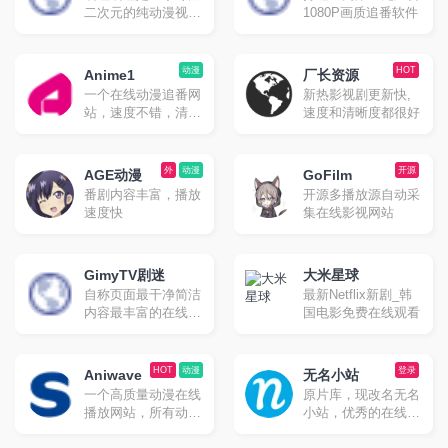
二次元的纯动漫视频
1080P画质追番软件
网站，原名是“无名
小站”。网站创办于
2013年，先只是作为
动漫
HOT
Anime1
厂长资源
个人补番与追番的无
一个在线动漫追番网
新热影视剧更新快,
名小站，后也称为D
站，速度不错，清晰
速度和清晰度都很好
站。原网站已于2020
度高。
年关闭，现在的嘀哩
嘀哩都是网友自建的
外
动漫
开源
番剧观看网站。
AGE动漫
GoFilm
番剧内容丰富，播放
开源多播放源自动采
速度快
集在线影视网站
GimyTV剧迷
大米星球
自称页面最干净简洁
最新Netflix新剧_韩
内容最丰富的在线追
国电影免费在线观看
剧网站
HOT
动漫
登录
Aniwave
无名小站
一个高质量动漫在线
原片库，现改名无名
播放网站，所有动漫
小站，优秀的在线播
都有英文字幕，很适
放、BT下载的影视