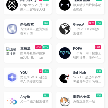
在上面搜一搜往往就
Perplexity
Trace Moe
用起来感觉还是相当
会有惊喜。甚至当作
Perplexity AI 是一款
根据动漫图片搜索动
靠谱的。
茶余饭后随便网上冲
由人工智能聊天机器
画出处
浪的选择也是不错
人驱动的研究和会话
的。
搜索引擎，可以使用
自然语言预测文字回
网盘
NEW
代码
奈斯搜索
Grep.Ap
答查询。类似国内的
专注阿里云盘资源的
一个GitHub 源码搜
p
秘塔搜
搜索引擎
索引擎
NEW
IPTV
HOT
直播源搜
FOFA
国内外直播源搜索，
一个专门用于搜索互
索
m3u8、flv、rtsp
联网设备、服务和网
站等信息的搜索引
擎。
AI
综合
文献
YOU
Sci-Hub
类似NEW Bing的基
Sci-Hub 是当今科学
于AI的搜索引擎
界最具争议性的项
目。Sci-hub的目标
是 免费并且不受限
制地 提供所有科学
磁力
影视
AnyBt
影猫の仓库
知识。
又一个磁力搜索引擎
免费观影第一站