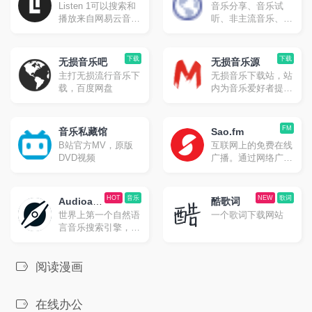
Listen 1可以搜索和
音乐分享、音乐试
器
播放来自网易云音
听、非主流音乐、欧
乐，虾米，QQ音
美音乐、独立音乐,
乐，酷狗音乐，酷我
页面简洁,无广告
音乐，Bilibili，咪咕
下载
下载
无损音乐吧
无损音乐源
音乐网站的歌曲，让
主打无损流行音乐下
无损音乐下载站，站
你的曲库更全面。
载，百度网盘
内为音乐爱好者提供
无损音乐的下载，音
乐格式涵盖FLAC、
APE、WAV各种无
FM
音乐私藏馆
Sao.fm
损格式
B站官方MV，原版
互联网上的免费在线
DVD视频
广播。通过网络广播
电台与我们一起播放
您选择的广播电台，
它是实时直播且免费
HOT
音乐
NEW
歌词
Audioatla
酷歌词
的。
世界上第一个自然语
一个歌词下载网站
s
言音乐搜索引擎，在
全球超过 2 亿首歌曲
的数据库中找到最适
合你的音乐。
阅读漫画
在线办公