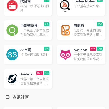
台词
播客
找台词
Listen Notes
根据一段台词找到影
专业播客搜索引擎.
片
聚合
影视
虫部落快搜
电影狗
一个聚合了多个搜索
电影狗，专业的电影
引擎的网站，基本想
搜索引擎网站；用户
搜什么都能在其中找
通过电影名、演员、
到对应的搜索方式。
导演、电视剧、动漫
唯一的缺点就是由于
等关键词进行搜索，
台词
HOT
小说
33台词
owllook
聚合的太多了且采用
直达电影资源站，让
根据台词找影视素材
一个基于其他搜索引
的是 iframe，所以对
电影搜索更高效、更
擎构建的垂直小说搜
移动端的支持不算友
便捷、更精准！
索引擎，owllook目
好。
的是让阅读更简单、
优雅，让每位读者都
HOT
音乐
Audioatla
有舒适的阅读体验，
世界上第一个自然语
s
如搜书、阅读、收
言音乐搜索引擎，在
藏、追更、推荐等功
全球超过 2 亿首歌曲
能。
的数据库中找到最适
合你的音乐。
资讯社区