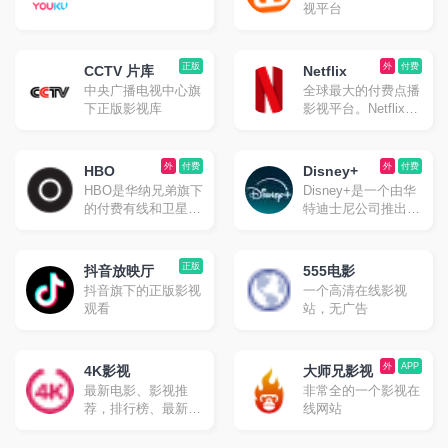
视平台
正版
外
付费
CCTV 片库
Netflix
中央广播电视中心旗
全球最大的付费点播
下正版影视库
影视平台。Netflix是
起源于美国、在世界
各地提供网络视频点
播的OTT服务公司。
外
付费
外
付费
HBO
Disney+
HBO是华纳兄弟旗下
Disney+是一个由华
的付费有线和卫星联
特迪士尼公司推出的
播网站
在线流媒体视频点播
平台。
正版
抖音放映厅
555电影
抖音旗下的正版影视
一个高清在线影视
观看
站，无广告
外
APP
4K影视
大师兄影视
最新电影、影视推
非常全的一个影视在
荐，排行榜、最新美
线网站
剧、热门电影等高速
播放