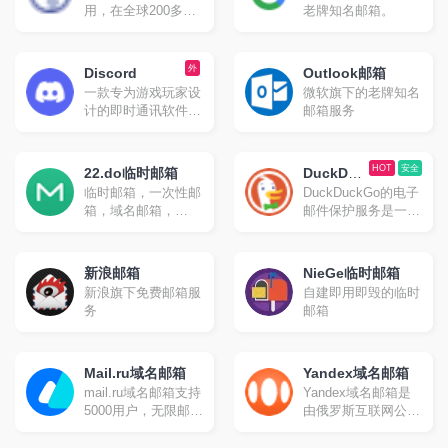
毁消息，发送照片、
用，在全球200多个
老牌知名邮箱。
影片等所有类型文
国家拥有广泛的用户
件。官方提供手机
群体，在南美、中
版、桌面版和网页版
东、东南亚等地区渗
外
Discord
等多种平台客户端；
Outlook邮箱
透率极高。最新数据
同时官方开放应用程
一款专为游戏玩家设
微软旗下的老牌知名
显示，WhatsApp目
序接口，因此拥有许
计的即时通讯软件，
邮箱服务
前用户量已达到22.4
多第三方的客户端可
但其功能和使用范围
亿，是当之无愧的即
供选择
已经远远超出了游戏
时通讯软件之王。
社区。它最初起源于
HOT
安全
22.do临时邮箱
DuckDuc
游戏语音和即时消息
临时邮箱，一次性邮
DuckDuckGo的电子
kGo
（IM）工具服务，并
箱，域名邮箱，
邮件保护服务是一种
Email
逐渐发展成为一个综
gmail别名邮箱
旨在提升用户隐私和
合性的社交平台。
安全性的邮件转发服
务。
新浪邮箱
NieGe临时邮箱
新浪旗下免费邮箱服
自建即用即毁的临时
务
邮箱
Mail.ru域名邮箱
Yandex域名邮箱
mail.ru域名邮箱支持
Yandex域名邮箱是
5000用户，无限邮箱
由俄罗斯互联网公司
空间，支持IMAP、
Yandex提供的一项
POP、STMP。
免费服务。支持