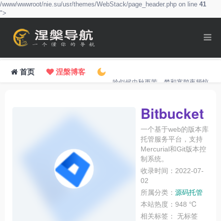
/www/wwwroot/nie.su/usr/themes/WebStack/page_header.php on line
41
">
首页
涅槃博客
吟似候虫秋更苦，梦和寒鹊夜频惊。
Bitbucket
一个基于web的版本库
托管服务平台，支持
Mercurial和Git版本控
制系统。
收录时间：2022-07-
02
所属分类：
源码托管
本站热度：948 ℃
相关标签：
无标签