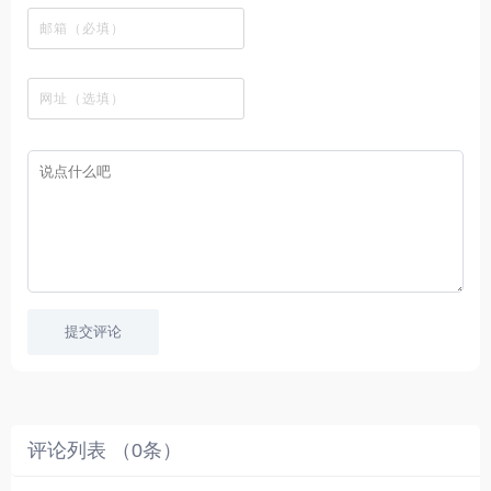
、
图
榜
区
在
剧
都
资
下
的
、
，
线
网
有
源
载
工
最
在
观
站
英
免
具
新
这
看
文
费
软
美
里
字
采
件
剧
你
幕
集
、
可
，
热
以
很
门
畅
适
电
所
合
影
欲
想
等
言
要
高
！
学
速
习
播
英
放
文
的
提交评论
朋
友
。
评论列表 （
0
条）