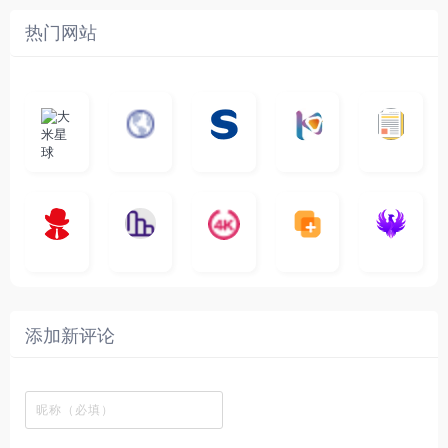
热门网站
大
G
A
优
N
米
最
i
自
n
一
质
速
i
涅
星
新
m
称
i
个
影
度
e
哥
球
N
y
页
w
高
库
快
G
的
e
T
面
a
质
，
e
文
t
V
最
v
量
高
D
档
电
纵
4
速
涅
f
剧
干
e
动
清
o
影
聚
横
一
K
最
贴
本
哥
本
l
迷
净
漫
资
c
先
合
秒
个
影
新
站
社
站
i
简
在
源
生
全
图
将
视
电
自
区
自
x
洁
线
库
网
表
影
建
建
新
内
播
，
高
格
、
的
的
剧
容
放
提
清
瞬
影
一
一
添加新评论
_
最
网
供
影
间
视
个
个
韩
丰
站
各
视
变
推
网
网
国
富
，
种
在
成
荐
络
友
电
的
所
高
线
各
，
剪
交
影
在
有
清
观
种
排
贴
流
免
线
动
影
看
酷
行
板
社
费
追
漫
视