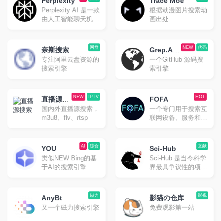
在上面搜一搜往往就
Perplexity
Trace Moe
用起来感觉还是相当
会有惊喜。甚至当作
Perplexity AI 是一款
根据动漫图片搜索动
靠谱的。
茶余饭后随便网上冲
由人工智能聊天机器
画出处
浪的选择也是不错
人驱动的研究和会话
的。
搜索引擎，可以使用
自然语言预测文字回
网盘
NEW
代码
奈斯搜索
Grep.Ap
答查询。类似国内的
专注阿里云盘资源的
一个GitHub 源码搜
p
秘塔搜
搜索引擎
索引擎
NEW
IPTV
HOT
直播源搜
FOFA
国内外直播源搜索，
一个专门用于搜索互
索
m3u8、flv、rtsp
联网设备、服务和网
站等信息的搜索引
擎。
AI
综合
文献
YOU
Sci-Hub
类似NEW Bing的基
Sci-Hub 是当今科学
于AI的搜索引擎
界最具争议性的项
目。Sci-hub的目标
是 免费并且不受限
制地 提供所有科学
磁力
影视
AnyBt
影猫の仓库
知识。
又一个磁力搜索引擎
免费观影第一站