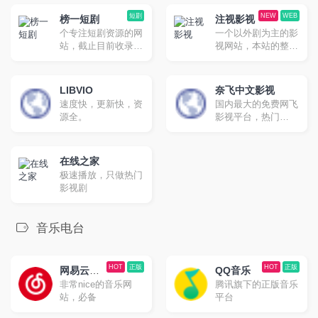
合想要学习英文的朋
网站。全球：
友。
btnull.org ，btnull.to
短剧
NEW
WEB
榜一短剧
注视影视
。中国大陆：
个专注短剧资源的网
一个以外剧为主的影
btnull.nu，
站，截止目前收录了
视网站，本站的整体
btnull.in。邮箱：
约1000余部的短剧资
UI设计非常好看。
info@btnull.org
源，无论是抖音短
剧、快手短剧以及其
LIBVIO
奈飞中文影视
他平台的自制短剧，
速度快，更新快，资
国内最大的免费网飞
这里基本都有收录。
源全。
影视平台，热门
Netflix 新剧、电影、
动漫、综艺，高清免
费片源，每日更新！
在线之家
极速播放，只做热门
影视剧
音乐电台
HOT
正版
HOT
正版
网易云音
QQ音乐
非常nice的音乐网
腾讯旗下的正版音乐
乐
站，必备
平台