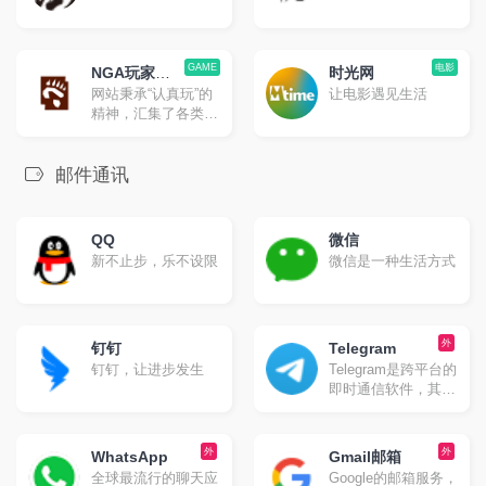
GAME
电影
NGA玩家社
时光网
网站秉承“认真玩”的
让电影遇见生活
区
精神，汇集了各类型
游戏中的精英玩家，
并且已经从纯游戏领
域向游戏玩家生活领
邮件通讯
域发展，目前已是国
内人气爆表的集游戏
攻略、玩家生活、软
QQ
微信
硬件消费等等内容。
新不止步，乐不设限
微信是一种生活方式
外
钉钉
Telegram
钉钉，让进步发生
Telegram是跨平台的
即时通信软件，其客
户端是自由及开放源
代码软件，但服务端
是专有软件。用户可
外
外
WhatsApp
Gmail邮箱
以相互交换加密与自
全球最流行的聊天应
Google的邮箱服务，