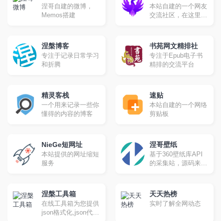
开发，并且是一个免
涅哥自建的微博，
本站自建的一个网友
费、开源且实验性的
Memos搭建
交流社区，在这里你
项目。
可以畅所欲言！
涅槃博客
书苑网文精排社
专注于记录日常学习
专注于Epub电子书
和折腾
精排的交流平台
精灵客栈
速贴
一个用来记录一些你
本站自建的一个网络
懂得的内容的博客
剪贴板
NieGe短网址
涅哥壁纸
本站提供的网址缩短
基于360壁纸库API
服务
的采集站，源码来自
域孟坤大佬。
涅槃工具箱
天天热榜
在线工具箱为您提供
实时了解全网动态
json格式化,json代码