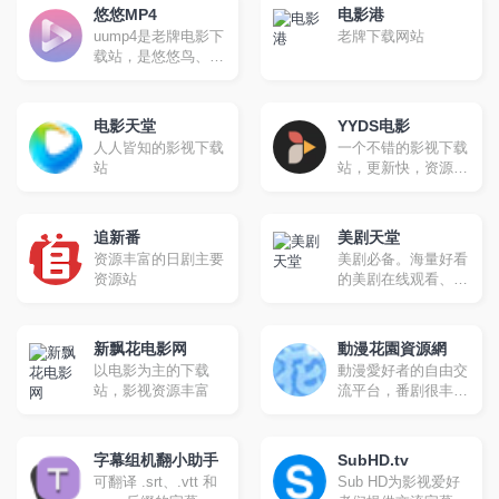
电影种子资源
悠悠MP4
电影港
uump4是老牌电影下
老牌下载网站
载站，是悠悠鸟、久
久MP4、电影天堂官
方网站
电影天堂
YYDS电影
人人皆知的影视下载
一个不错的影视下载
站
站，更新快，资源
全。
追新番
美剧天堂
资源丰富的日剧主要
美剧必备。海量好看
资源站
的美剧在线观看、最
新美剧下载
新飘花电影网
動漫花園資源網
以电影为主的下载
動漫愛好者的自由交
站，影视资源丰富
流平台，番剧很丰
富，更新很快，磁力
下载
字幕组机翻小助手
SubHD.tv
可翻译 .srt、.vtt 和
Sub HD为影视爱好