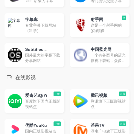
.ass 后缀的字幕文
者们提供交流字幕的
件。网页版提供每月
平台，你可以在这里
免费额度：100万字
找到并下载字幕，对
符，也可以使用您自
字幕打分和评论，也
伪
字幕库
射手网
己的 API。
可以上传字幕与大家
专业字幕下载网站
这是一个射手网的
分享。
（科学）
(伪)镜像
Subtitles
中国蓝光网
国外最大的字幕下载
一个有备案号的蓝光
Subtitles
分享网站
影视下载站，众多新
老影视合集下载。
在线影视
正版
正版
爱奇艺iQiYi
腾讯视频
百度旗下国内正版影
腾讯旗下正版影视站
视站点
点
正版
正版
优酷YouKu
芒果TV
国内正版影视站点
湖南广电旗下正版影