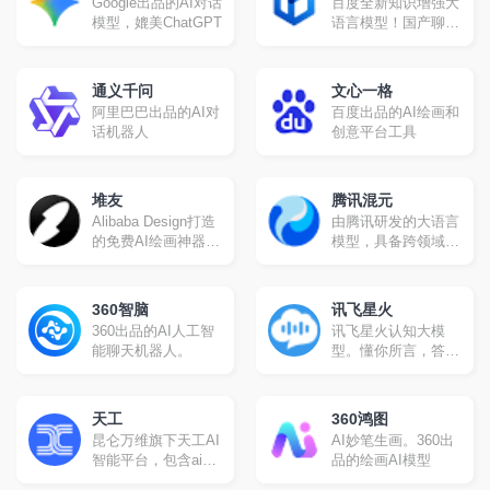
Google出品的AI对话
百度全新知识增强大
秘塔搜
模型，媲美ChatGPT
语言模型！国产聊天
机器人
通义千问
文心一格
阿里巴巴出品的AI对
百度出品的AI绘画和
话机器人
创意平台工具
堆友
腾讯混元
Alibaba Design打造
由腾讯研发的大语言
的免费AI绘画神器和
模型，具备跨领域知
分享社区。设计师全
识和自然语言理解能
成长周期服务平台,
力，实现基于人机自
堆友围绕品质、效
然语言对话的方式，
360智脑
讯飞星火
率、技能、成就、收
理解用户指令并执行
360出品的AI人工智
讯飞星火认知大模
入五大用户价值布局
任务，帮助用户实现
能聊天机器人。
型。懂你所言，答你
平台能力, 全力服务
人获取信息，知识和
所问，创你所需，解
设计师, 旨在成为设
灵感。
你所难，学你所教
计师的好朋友。
天工
360鸿图
昆仑万维旗下天工AI
AI妙笔生画。360出
智能平台，包含ai对
品的绘画AI模型
话、ai创作、ai阅