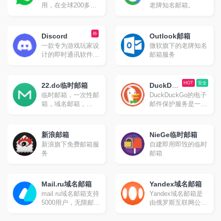
毁消息，发送照片、
用，在全球200多个
老牌知名邮箱。
影片等所有类型文
国家拥有广泛的用户
件。官方提供手机
群体，在南美、中
版、桌面版和网页版
东、东南亚等地区渗
外
Discord
等多种平台客户端；
Outlook邮箱
透率极高。最新数据
同时官方开放应用程
一款专为游戏玩家设
微软旗下的老牌知名
显示，WhatsApp目
序接口，因此拥有许
计的即时通讯软件，
邮箱服务
前用户量已达到22.4
多第三方的客户端可
但其功能和使用范围
亿，是当之无愧的即
供选择
已经远远超出了游戏
时通讯软件之王。
社区。它最初起源于
HOT
安全
22.do临时邮箱
DuckDuc
游戏语音和即时消息
临时邮箱，一次性邮
DuckDuckGo的电子
kGo
（IM）工具服务，并
箱，域名邮箱，
邮件保护服务是一种
Email
逐渐发展成为一个综
gmail别名邮箱
旨在提升用户隐私和
合性的社交平台。
安全性的邮件转发服
务。
新浪邮箱
NieGe临时邮箱
新浪旗下免费邮箱服
自建即用即毁的临时
务
邮箱
Mail.ru域名邮箱
Yandex域名邮箱
mail.ru域名邮箱支持
Yandex域名邮箱是
5000用户，无限邮箱
由俄罗斯互联网公司
空间，支持IMAP、
Yandex提供的一项
POP、STMP。
免费服务。支持