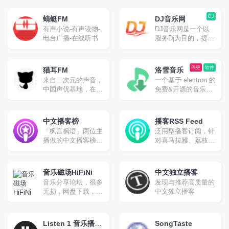
制，随时更新站上动
于传播来自世界各地
子、古典、新世纪、
态，提供音乐热爱者
的独立音乐。我们秉
小清新等
DJ
与创作者之间更多相
蜻蜓FM
DJ音乐网
着音乐里独立自主的
遇的机会。
有声小说-有声读物-
DJ音乐网是一个以
精神表达内核，希望
电台广播-在线听书
服务Dj为目的，提供
把雀乐建设成为泛华
以混音作品为主要内
语地区最好的独立音
容的Dj音乐人服务平
乐传播平台。
台，我们帮助Dj完成
停更
软件
猫耳FM
洛雪音乐
从创作到作品上传再
来自二次元的声音，
一个基于 electron 的
到推广营销等一系列
中国声优基地，在这
免费&开源的音乐播
的经营工作，从而有
里可以听电台,音乐,
放器。支持全客户
力的推动中国原创Dj
翻唱,小说等。
端，目前已经停止更
音乐与混音作品的发
新，可以使用第三方
中文播客榜
展与繁荣。
播客RSS Feed
音源使用。
「枫言枫语」两位主
泛用型播客订阅，针
播做的中文播客榜，
对喜马拉雅、荔枝
数据综合自 小宇宙
FM、网易云音乐、
App 和 Apple
微信公众号等播客、
Podcasts
电台节目的 RSS
音乐磁场HiFiNi
中文独立播客
Feed 服务
音乐分享论坛，很多
发现与推荐高质量的
无损，网盘下载，能
中文独立播客
在线听
Listen 1 音乐播放
SongTaste