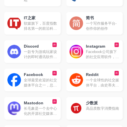
站
力于打造全球化在线
生活平台，成为中国
与国际之间沟通与交
IT之家
简书
流的桥梁。
软媒旗下，百度指数
一个写作服务平台-
排名第一的前沿科技
创作你的创作
门户网站。
外
外
Discord
Instagram
一款专为游戏玩家设
Facebook公司旗下
计的即时通讯软件，
的社交应用软件，于
但其功能和使用范围
2010年10月发布。
已经远远超出了游戏
该平台允许用户通过
社区。它最初起源于
智能手机拍摄照片和
外
外
Facebook
Reddit
游戏语音和即时消息
视频，并添加各种滤
全球最受欢迎的社交
一个全球性的社交媒
（IM）工具服务，并
镜效果进行编辑后分
媒体平台之一，总部
体平台，由史蒂夫·
逐渐发展成为一个综
享到社交网络上，如
位于美国加州圣马特
哈夫曼和艾丽克·奥
合性的社交平台。
Facebook、
奥县门洛帕克市。
汉尼安于2005年创立
Twitter、Foursquare
Facebook由马克·扎
。它被广泛认为是
外
Mastodon
等。
少数派
克伯格及其哈佛大学
“互联网的头版”，因
长毛象是一个去中心
高品质数字消费指南
室友于2004年2月4
为用户可以在这里浏
化的开源社交媒体平
日创立，最初名
览、提交和讨论各种
台，用户可以在其上
为"TheFacebook"，
内容。
发布简短的文本信息
灵感来源于美国高中