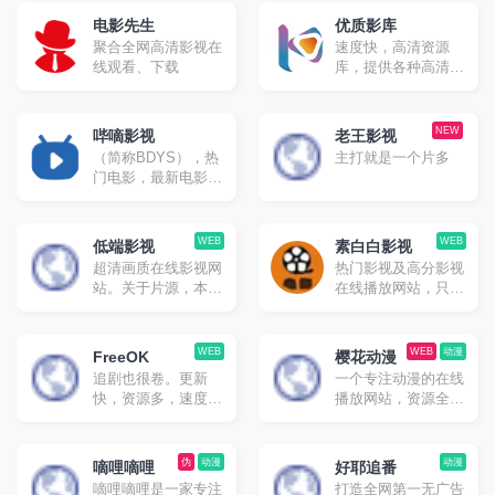
电影先生
优质影库
聚合全网高清影视在
速度快，高清资源
线观看、下载
库，提供各种高清影
视资源免费采集
NEW
哔嘀影视
老王影视
（简称BDYS），热
主打就是一个片多
门电影，最新电影，
最新电视剧，免费下
载，迅雷下载，磁力
下载，电驴下载，免
WEB
WEB
低端影视
素白白影视
费在线观看
超清画质在线影视网
热门影视及高分影视
站。关于片源，本站
在线播放网站，只有
不会有任何枪版或者
网页端
带韩文硬字幕之类的
渣画质版本，不会使
WEB
WEB
动漫
FreeOK
樱花动漫
用删减版，本站所有
追剧也很卷。更新
一个专注动漫的在线
视频都遵循这个原
快，资源多，速度尚
播放网站，资源全，
则。
可。
速度快。
伪
动漫
动漫
嘀哩嘀哩
好耶追番
嘀哩嘀哩是一家专注
打造全网第一无广告