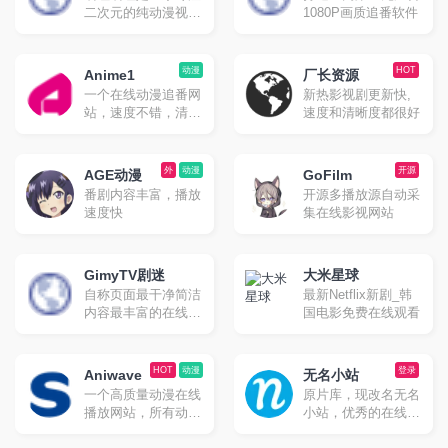
二次元的纯动漫视频
1080P画质追番软件
网站，原名是“无名
小站”。网站创办于
2013年，先只是作为
动漫
HOT
Anime1
厂长资源
个人补番与追番的无
一个在线动漫追番网
新热影视剧更新快,
名小站，后也称为D
站，速度不错，清晰
速度和清晰度都很好
站。原网站已于2020
度高。
年关闭，现在的嘀哩
嘀哩都是网友自建的
外
动漫
开源
番剧观看网站。
AGE动漫
GoFilm
番剧内容丰富，播放
开源多播放源自动采
速度快
集在线影视网站
GimyTV剧迷
大米星球
自称页面最干净简洁
最新Netflix新剧_韩
内容最丰富的在线追
国电影免费在线观看
剧网站
HOT
动漫
登录
Aniwave
无名小站
一个高质量动漫在线
原片库，现改名无名
播放网站，所有动漫
小站，优秀的在线播
都有英文字幕，很适
放、BT下载的影视