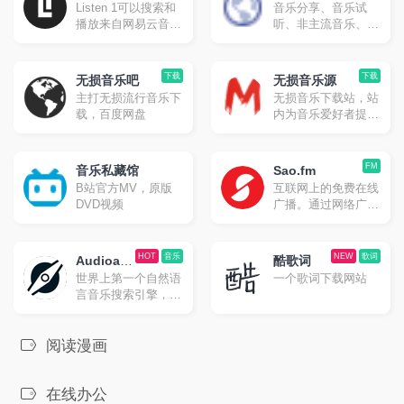
Listen 1可以搜索和
音乐分享、音乐试
器
播放来自网易云音
听、非主流音乐、欧
乐，虾米，QQ音
美音乐、独立音乐,
乐，酷狗音乐，酷我
页面简洁,无广告
音乐，Bilibili，咪咕
下载
下载
无损音乐吧
无损音乐源
音乐网站的歌曲，让
主打无损流行音乐下
无损音乐下载站，站
你的曲库更全面。
载，百度网盘
内为音乐爱好者提供
无损音乐的下载，音
乐格式涵盖FLAC、
APE、WAV各种无
FM
音乐私藏馆
Sao.fm
损格式
B站官方MV，原版
互联网上的免费在线
DVD视频
广播。通过网络广播
电台与我们一起播放
您选择的广播电台，
它是实时直播且免费
HOT
音乐
NEW
歌词
Audioatla
酷歌词
的。
世界上第一个自然语
一个歌词下载网站
s
言音乐搜索引擎，在
全球超过 2 亿首歌曲
的数据库中找到最适
合你的音乐。
阅读漫画
在线办公