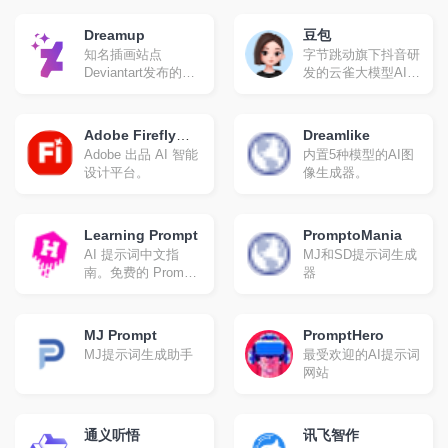
读。
Dreamup
豆包
知名插画站点
字节跳动旗下抖音研
Deviantart发布的AI
发的云雀大模型AI对
绘画模型
话产品。
Adobe Firefly
Dreamlike
Adobe 出品 AI 智能
内置5种模型的AI图
(Beta)
设计平台。
像生成器。
Learning Prompt
PromptoMania
AI 提示词中文指
MJ和SD提示词生成
南。免费的 Prompt
器
Engineering 教程，
现已包含 ChatGPT
和 Midjourney 教程
MJ Prompt
PromptHero
MJ提示词生成助手
最受欢迎的AI提示词
网站
通义听悟
讯飞智作