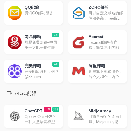
SMTP/POP3/IMAP
QQ邮箱
ZOHO邮箱
腾讯QQ邮箱服务
可以自定义域名的邮
件服务商，free版不
能IAMP/POP/SMTP
系列
网易邮箱
Foxmail
网易免费邮箱–中国
Foxmail邮件客户
第一大电子邮件服务
端，简捷易用的邮件
商，提供以
管理专家。更高效，
@163.com、
更专业，处理邮件更
@126.com和
轻松。
系列
完美邮箱
阿里邮箱
@yeah.net为后缀的
完美邮箱系列，包含
阿里旗下邮箱服务，
免费邮箱。超过20年
@88.com、
分个人和企业两个版
邮箱运营经验，系统
@111.com、
本
快速稳定安全，支持
@email.cn三个个性
超大附件和网盘服
邮箱，多端同步重要
AIGC前沿
务。网易邮箱官方
邮件及时处理，支持
App“邮箱大师”帮您
同步收发网易、
高效处理邮件，支持
QQ、139、
HOT
对话
所有邮箱，并可在手
ChatGPT
Midjourney
Outlook、Gmail等邮
机、Windows和Mac
OpenAI公司开发的
目前最强的AI绘画工
箱邮件。
上多端协同使用。
一种大型语言模型，
具。Midjourney是一
目前地表最强AI聊天
个由位于美国加州旧