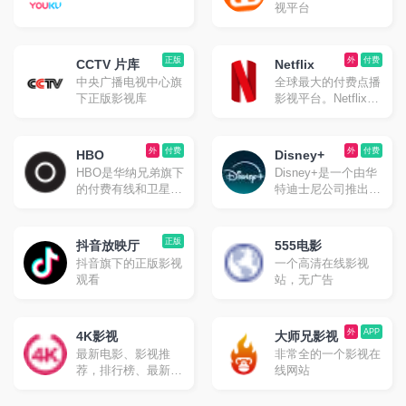
视平台
正版
外
付费
CCTV 片库
Netflix
中央广播电视中心旗
全球最大的付费点播
下正版影视库
影视平台。Netflix是
起源于美国、在世界
各地提供网络视频点
播的OTT服务公司。
外
付费
外
付费
HBO
Disney+
HBO是华纳兄弟旗下
Disney+是一个由华
的付费有线和卫星联
特迪士尼公司推出的
播网站
在线流媒体视频点播
平台。
正版
抖音放映厅
555电影
抖音旗下的正版影视
一个高清在线影视
观看
站，无广告
外
APP
4K影视
大师兄影视
最新电影、影视推
非常全的一个影视在
荐，排行榜、最新美
线网站
剧、热门电影等高速
播放