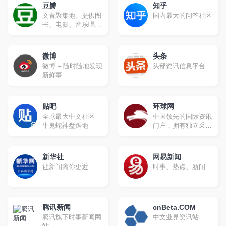
豆瓣
知乎
文青聚集地。提供图
国内最大的问答社区
书、电影、音乐唱片
的推荐、评论和价格
比较，以及城市独特
的文化生活。
微博
头条
微博 – 随时随地发现
头部资讯信息平台
新鲜事
贴吧
环球网
全球最大中文社区-
中国领先的国际资讯
牛鬼蛇神盘踞地
门户，拥有独立采编
权的中央重点新闻网
站。环球网秉承环球
时报的国际视野，力
新华社
网易新闻
求及时、客观、权
让新闻离你更近
时事、热点、新闻
威、独立地报道新
闻，致力于应用前沿
的互联网技术，为全
球化时代的中国互联
腾讯新闻
网用户提供与国际生
cnBeta.COM
活相关的资讯服务、
腾讯旗下时事新闻网
中文业界资讯站
互动社区。未来会致