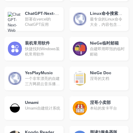
压缩,json校验解
析,json数组解
析,json转xml,xml转
ChatGPT-Next-
Linux命令搜索引
json,json解析,json在
部署在vercel的
最专业的Linux命令
Web
擎
线解析,json在线解析
ChatGPT应用
大全，内容包含
及格式化,unix时间戳
Linux命令手册、详
转换,CSS美化压缩
解、学习，值得收藏
的Linux命令速查手
装机常用软件
NieGe临时邮箱
册。
快捷找到Windows装
自建即用即毁的临时
机常用软件
邮箱
YesPlayMusic
NieGe Doc
一个非常漂亮的自建
涅哥的文档
三方网易云音乐播放
器
Umami
涅哥小卖部
Umami自建统计系统
本站的发卡平台
Koodo Reader
阅读3服务器版