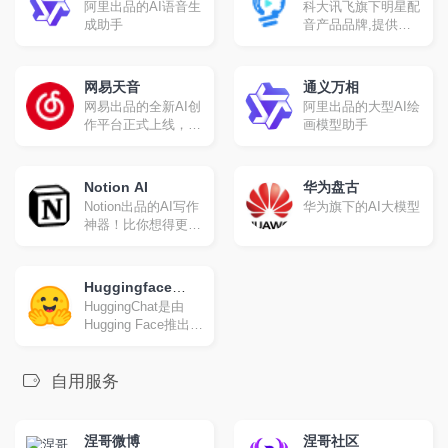
阿里出品的AI语音生
科大讯飞旗下明星配
成助手
音产品品牌,提供合
成配音,真人配音、
广告宣传片、短视频
配音、AI虚拟主播等
网易天音
通义万相
一站式配音服务。
网易出品的全新AI创
阿里出品的大型AI绘
作平台正式上线，海
画模型助手
量风格限时限免；一
键渲染，点亮你的音
乐天赋！
Notion AI
华为盘古
Notion出品的AI写作
华为旗下的AI大模型
神器！比你想得更
多！写得更快
Huggingface
HuggingChat是由
Chat
Hugging Face推出的
一款开源聊天机器
人，旨在为用户提供
一种全新的交互体
自用服务
验。它基于德国非营
利组织LAION.ai的
Open Assistant模型
涅哥微博
涅哥社区