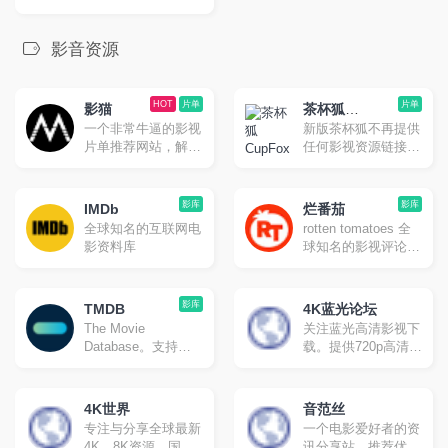
影音资源
HOT
片单
片单
影猫
茶杯狐
一个非常牛逼的影视
新版茶杯狐不再提供
CupFox
片单推荐网站，解决
任何影视资源链接，
你不知道看什么的痛
专注提供影视片单推
点。
荐。
影库
影库
IMDb
烂番茄
全球知名的互联网电
rotten tomatoes 全
影资料库
球知名的影视评论网
站。国外的影视剧的
重要指标就是「烂番
茄新鲜度」，新鲜度
影库
TMDB
4K蓝光论坛
越高代表影片的评分
The Movie
关注蓝光高清影视下
和影评越高，质量也
Database。支持中
载。提供720p高清、
就越高。
文的类似烂番茄、
1080p高清、蓝光原
IMDb的国外影评资
盘高清、高清3d高
料库
清、高清mv最新热
4K世界
音范丝
门bt种子磁力链迅雷
专注与分享全球最新
一个电影爱好者的资
下载网站。
4K、8K资源，国内
讯分享站，推荐优秀