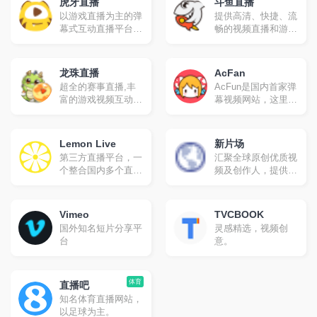
虎牙直播
斗鱼直播
以游戏直播为主的弹
提供高清、快捷、流
幕式互动直播平台，
畅的视频直播和游戏
累计注册用户2亿，
赛事直播服务，包含
提供热门游戏直播、
英雄联盟lol直播、穿
电竞赛事直播与游戏
越火线cf直播、
龙珠直播
AcFan
赛事直播，手游直播
dota2直播、美女直
超全的赛事直播,丰
AcFun是国内首家弹
等。包含英雄联盟
播等各类热门游戏赛
富的游戏视频互动平
幕视频网站，这里有
lol，王者荣耀，绝地
事直播
台.提供德玛西亚
全网独家动漫新番，
求生，和平精英等游
杯、LPL、CFPL、
友好的弹幕氛围，有
戏直播，lol、
SSC、F1天王赛等
趣的UP主，好玩有
dota2、dnf等热门游
Lemon Live
新片场
顶级赛事的高清、流
科技感的虚拟偶像，
戏直播以及单机游
第三方直播平台，一
汇聚全球原创优质视
畅直播,为玩家个人
年轻人都在用。
戏、手游等游戏直
个整合国内多个直播
频及创作人，提供
直播提供全面支持,
播。
平台内容的网站，基
4K、无广告、无水
最快更新上传赛事、
于vue.js开发，界面
印视频观看，专业的
解说、搞笑、攻略、
无广告纯净版，代码
视频艺术学习教程，
花絮视频,这里是观
Vimeo
TVCBOOK
开源在GitHub，支持
正版视觉素材交易
看比赛、选手、解
国外知名短片分享平
灵感精选，视频创
虎牙、斗鱼、
等，与百万创作人一
说、美女直播和视频
台
意。
BILIBILI直播、网易
起成长。
的最佳平台
cc（cc暂无清晰度切
换）、企鹅电竞等。
体育
直播吧
知名体育直播网站，
以足球为主。