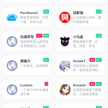
网盘
影视
PanSearch
追影猫
网盘资源搜索。阿里
让追剧随心所欲，随
云盘，百度云盘，夸
时搜随时看
克云盘，迅雷云盘资
源搜索
HOT
网盘
网盘
玩偶哥哥
小马盘
最热的阿里云盘资源
网盘搜索引擎 - 百
分享搜索站。玩偶哥
度、阿里、夸克
哥只有免费分享，无
任何形式App。
磁力
动漫
图片
搜磁力
AnimeTra
十年老站，值得推荐
动漫游戏人物基因
ce
库，使用视觉神经网
络搜索图片来源番剧
AI
动漫
图片
Lumina
Konacha
一个基于AI的文献搜
动漫壁纸搜索下载网
n
索引擎
站，只能英文搜索