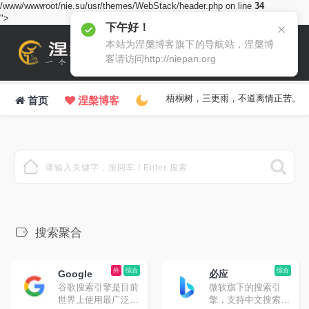
/www/wwwroot/nie.su/usr/themes/WebStack/header.php on line
34
">
下午好！
本站为涅槃博客旗下的导航站，涅槃博
客请访问http://niepan.org
梧桐树，三更雨，不道离情正苦。
首页
涅槃博客
搜索聚合
外
综合
综合
Google
必应
谷歌搜索引擎是目前
微软旗下的搜索引
世界上使用最广泛的
擎，支持中文搜索。