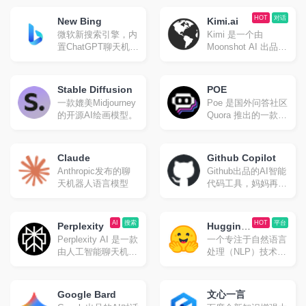
机器人。
金山的同名研究实验
室开发之人工智能程
HOT
对话
New Bing
Kimi.ai
序，可根据文本生成
微软新搜索引擎，内
Kimi 是一个由
图像。
置ChatGPT聊天机器
Moonshot AI 出品的
人。
智能助手，具有超大
“内存”，能够快速读
取和处理大量信息。
Stable Diffusion
POE
它利用大模型支持的
一款媲美Midjourney
Poe 是国外问答社区
长上下文窗口来提供
的开源AI绘画模型。
Quora 推出的一款整
高质量的搜索结果，
合了众多语言模型的
为用户带来截然不同
AI 问答应用，可以
的搜索体验 。
免翻使用多种聊天机
Claude
Github Copilot
器人。GPT-4 和
Anthropic发布的聊
Github出品的AI智能
Claude+每天有免费
天机器人语言模型
代码工具，妈妈再也
额度。
不怕我不会写代码
了。
AI
搜索
HOT
平台
Perplexity
Hugging
Perplexity AI 是一款
一个专注于自然语言
Face
由人工智能聊天机器
处理（NLP）技术的
人驱动的研究和会话
平台。
搜索引擎，可以使用
自然语言预测文字回
Google Bard
文心一言
答查询。类似国内的