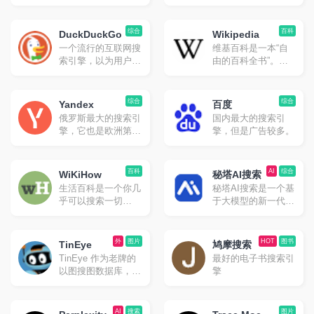
搜索引擎，界面简
目前国内版和国际版
洁，搜索结果质量很
均可以访问。
高。
综合
百科
DuckDuckGo
Wikipedia
一个流行的互联网搜
维基百科是一本“自
索引擎，以为用户提
由的百科全书”。虽
供高级隐私而闻名。
然不是常规意义上的
特点是具有更智能的
搜索引擎，但是非常
答案、更少的混乱和
实用。
综合
综合
Yandex
百度
真正的隐私的卓越搜
俄罗斯最大的搜索引
国内最大的搜索引
索体验。在默认情况
擎，它也是欧洲第二
擎，但是广告较多。
下，不会跟踪你的搜
大流行搜索引擎，支
索或浏览历史记录，
持中文搜索，但是中
并会阻止其他公司跟
文结果可能不太准
百科
AI
综合
踪你。
WiKiHow
秘塔AI搜索
确。无广告。
生活百科是一个你几
秘塔AI搜索是一个基
乎可以搜索一切
于大模型的新一代智
“How to”的主题——
能搜索引擎。它通过
无论是「如何睡得更
理解用户意图，提供
香」这样的日常问
无广告、高质量的搜
外
图片
HOT
图书
TinEye
鸠摩搜索
题，还是「如何找到
索结果，让用户快速
TinEye 作为老牌的
最好的电子书搜索引
人生的意义」这样的
直达所需信息
以图搜图数据库，如
擎
哲学问题。如果不会
果需要识别图片之类
做什么事情的话，尤
的，或者找原图找更
其是日常事务方面，
高分辨率的图片，使
AI
搜索
图片