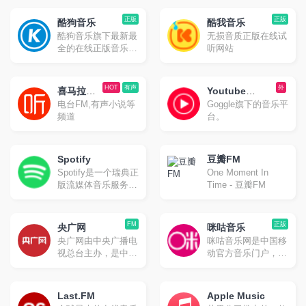
正版
正版
酷狗音乐
酷我音乐
酷狗音乐旗下最新最
无损音质正版在线试
全的在线正版音乐网
听网站
站
HOT
有声
外
喜马拉雅
Youtube
电台FM,有声小说等
Goggle旗下的音乐平
FM
Music
频道
台。
Spotify
豆瓣FM
Spotify是一个瑞典正
One Moment In
版流媒体音乐服务平
Time - 豆瓣FM
台，可让您访问数百
万首歌曲。2008年
10月在瑞典首都斯德
FM
正版
央广网
咪咕音乐
哥尔摩正式上线。
央广网由中央广播电
咪咕音乐网是中国移
Spotify提供免费和付
视总台主办，是中央
动官方音乐门户，旨
费两种服务，除音乐
重点新闻网站，以独
在提供音乐首发、高
外，包含播客、有声
家、快速原创报道闻
品质音乐试听、彩铃
书及影片流服务。
名，以音频收听为特
订购、歌曲下载、铃
Last.FM
Apple Music
色，将打造为新闻门
音管理、音乐电台、