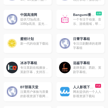
专业4K电影网站，
电影，人工精选高分
提供最新8K电影、
影片，部部精品。
UHD蓝光原盘、4K
追番
中国高清网
Bangumi番组
视频、8K视频、4K
提供720p高清、
一个专注于动漫、音
计划
壁纸、VR4k、4K电
1080p高清、蓝光原
乐、游戏领域，帮助
影下载，4kSJ也是
盘高清、高清3d高
你分享、发现与结识
4k高清爱好者交流论
清、高清mv最新热
同好的ACG网络。
坛。
门bt种子磁力链迅雷
蜜柑计划
日菁字幕组
下载网站，是下载了
新一代的动漫下载站
专注日剧翻译的老牌
解高清电影的不二之
字幕组
选！
冰冰字幕组
远鉴字幕组
专注英剧在线播放，
老牌美剧、西剧、英
英剧字幕，支持百度
剧字幕组。
网盘和诚通网盘下
载。
开源
BT部落天堂
人人影视下载
注重用户体验与质量
网友提供的一个人人
分享
的影视资源下载网
影视资源下载站
站，每天更新720p、
1080p，蓝光高清等