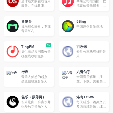
全球最大的在线音乐
苹果公司推出的一款
户，成为优势突出、
音乐视频等一站式音
服务。在线收听、进
流媒体音乐服务，于
特色鲜明的多媒体集
乐互动体验。
一步了解您的最爱艺
2015年6月30日在超
群网站
术家,并获得音乐推
过100个国家上线 。
荐。
音悅台
5Sing
音乐那么好看，专注
中国原创音乐基地
音乐MV。
FM
TingFM
百乐米
提供高品质网络收音
专注分享稀有好听音
机在线收听服务，无
乐
软件安装实现网页在
线收听，手机在线收
听广播。网站全面汇
街声
六音助手
集整理国内外主流电
音乐人梦想的起点，
全网音乐解锁、播
台流媒体播放地址，
是原创独立音乐人扎
放、下载。需要关注
方便广大广播爱好者
根之地，可以发表、
公众号
随时随地利用网络收
交流，积累能量。音
听。
乐产业的权威人士每
雀乐（原落网）
洛奇TOWN
天聆听新作，在站内
雀乐是由一群喜欢并
每天精选一篇美文以
站外进行推荐，并且
热爱独立音乐的人共
及两首纯音乐，纯音
具有准确的排行榜机
同创建的，我们致力
乐风格倾向后摇、电