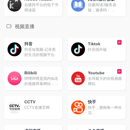
自建跨平台的电子书
自建阅读3服务器
阅读器
版，邀请码：
nicepub
视频直播
外
抖音
Tiktok
抖音短视频-记录美
抖音国外版
好生活的视频平台.
外
Bilibili
Youtube
哔哩哔哩是国内知名
全球最大的在线视频
的视频弹幕网站，这
网站
里有及时的动漫新
番，活跃的ACG氛
围，有创意的Up
CCTV
快手
主。大家可以在这里
CCTV直播官网
快手，拥抱每一种生
找到许多欢乐。
活。