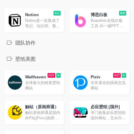
笔记
脑图
Notion
博思白板
Notion是一款集成了
Boardmix在线白板
笔记、知识库、数据
工具 AI一键PPT 思
表格、看板、日历等
维导图
多种能力于一体的应
用程序，它支持个人
团队协作
用户单独使用，也可
以与他人进行跨平台
协作。
壁纸美图
HOT
外
HOT
外
Wallhaven
Pixiv
全球最大的精美壁纸
非常著名的插画交流
网站
网站
触站（原画师通）
必应壁纸 [国外]
触站原画师通是国内
专门收集必应壁纸的
外P站(Pixiv)画师作
国外网站，无水印下
品分享、投稿发布及
载。
学习交流网站,海量P