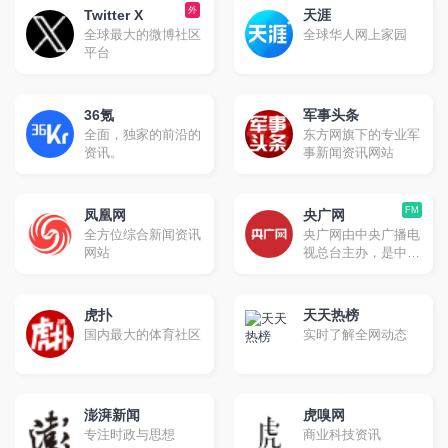
（称为“微博客”），
外
提供的包含照片和联
Twitter X
天涯
类似于Twitter。然
系信息的通讯录。
全球最大的微博社区
全球华人网上家园
而，与Twitter不同的
平台
是，Mastodon不依
赖于单一服务器，而
是由全球各地的多个
实例（即独立运行的
36氪
军事头条
服务器）组成的联邦
全面，独家的前沿的
东方网旗下的专业军
网络。
资讯。
事新闻资讯网站
FM
凤凰网
央广网
全方位综合新闻资讯
央广网由中央广播电
网站
视总台主办，是中央
重点新闻网站，以独
家、快速原创报道闻
名，以音频收听为特
虎扑
天天热榜
色，将打造为新闻门
国内最大的体育社区
实时了解全网动态
户，成为优势突出、
特色鲜明的多媒体集
群网站
澎湃新闻
虎嗅网
专注时政与思想
商业科技资讯