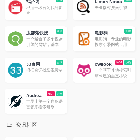
台词
播客
找台词
Listen Notes
根据一段台词找到影
专业播客搜索引擎.
片
聚合
影视
虫部落快搜
电影狗
一个聚合了多个搜索
电影狗，专业的电影
引擎的网站，基本想
搜索引擎网站；用户
搜什么都能在其中找
通过电影名、演员、
到对应的搜索方式。
导演、电视剧、动漫
唯一的缺点就是由于
等关键词进行搜索，
台词
HOT
小说
33台词
owllook
聚合的太多了且采用
直达电影资源站，让
根据台词找影视素材
一个基于其他搜索引
的是 iframe，所以对
电影搜索更高效、更
擎构建的垂直小说搜
移动端的支持不算友
便捷、更精准！
索引擎，owllook目
好。
的是让阅读更简单、
优雅，让每位读者都
HOT
音乐
Audioatla
有舒适的阅读体验，
世界上第一个自然语
s
如搜书、阅读、收
言音乐搜索引擎，在
藏、追更、推荐等功
全球超过 2 亿首歌曲
能。
的数据库中找到最适
合你的音乐。
资讯社区