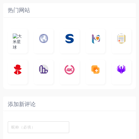
热门网站
大
G
A
优
N
米
最
i
自
n
一
质
速
i
涅
星
新
m
称
i
个
影
度
e
哥
球
N
y
页
w
高
库
快
G
的
e
T
面
a
质
，
e
文
t
V
最
v
量
高
D
档
电
纵
4
速
涅
f
剧
干
e
动
清
o
影
聚
横
一
K
最
贴
本
哥
本
l
迷
净
漫
资
c
先
合
秒
个
影
新
站
社
站
i
简
在
源
生
全
图
将
视
电
自
区
自
x
洁
线
库
网
表
影
建
建
新
内
播
，
高
格
、
的
的
剧
容
放
提
清
瞬
影
一
一
添加新评论
_
最
网
供
影
间
视
个
个
韩
丰
站
各
视
变
推
网
网
国
富
，
种
在
成
荐
络
友
电
的
所
高
线
各
，
剪
交
影
在
有
清
观
种
排
贴
流
免
线
动
影
看
酷
行
板
社
费
追
漫
视