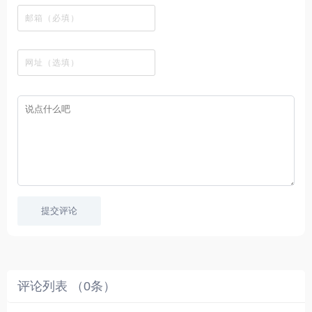
、
图
榜
区
在
剧
都
资
下
的
、
，
线
网
有
源
载
工
最
在
观
站
英
免
具
新
这
看
文
费
软
美
里
字
采
件
剧
你
幕
集
、
可
，
热
以
很
门
畅
适
电
所
合
影
欲
想
等
言
要
高
！
学
速
习
播
英
放
文
的
提交评论
朋
友
。
评论列表 （
0
条）