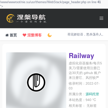
/www/wwwroot/nie.su/usr/themes/WebStack/page_header.php on line
41
">
荷花娇欲语，愁杀荡舟人。
首页
涅槃博客
Railway
虚拟化容器服务/每月5
美刀/需要使用注册已
达30天的 github 账户
来注册它、风控较严
收录时间：2022-07-
03
所属分类：
源码托管
本站热度：940 ℃
相关标签：
无标签