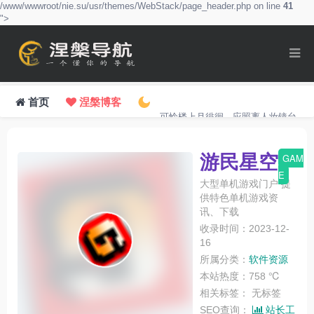
/www/wwwroot/nie.su/usr/themes/WebStack/page_header.php on line
41
">
首页
涅槃博客
可怜楼上月徘徊，应照离人妆镜台。
游民星空
GAM
E
大型单机游戏门户 提
供特色单机游戏资
讯、下载
收录时间：2023-12-
16
所属分类：
软件资源
本站热度：758 ℃
相关标签：
无标签
SEO查询：
站长工