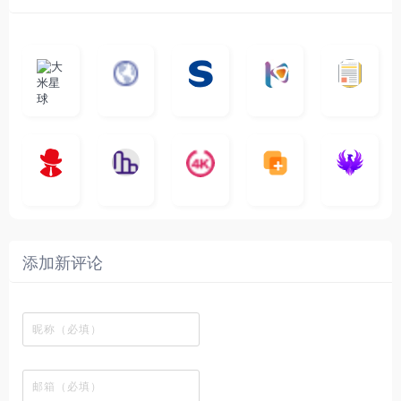
大
G
A
优
N
米
最
i
自
n
一
质
速
i
涅
星
新
m
称
i
个
影
度
e
哥
球
N
y
页
w
高
库
快
G
的
e
T
面
a
质
，
e
文
t
V
最
v
量
高
D
档
电
纵
4
速
涅
f
剧
干
e
动
清
o
影
聚
横
一
K
最
贴
本
哥
本
l
迷
净
漫
资
c
先
合
秒
个
影
新
站
社
站
i
简
在
源
生
全
图
将
视
电
自
区
自
x
洁
线
库
网
表
影
建
建
新
内
播
，
高
格
、
的
的
剧
容
放
提
清
瞬
影
一
一
添加新评论
_
最
网
供
影
间
视
个
个
韩
丰
站
各
视
变
推
网
网
国
富
，
种
在
成
荐
络
友
电
的
所
高
线
各
，
剪
交
影
在
有
清
观
种
排
贴
流
免
线
动
影
看
酷
行
板
社
费
追
漫
视
、
图
榜
区
在
剧
都
资
下
的
、
，
线
网
有
源
载
工
最
在