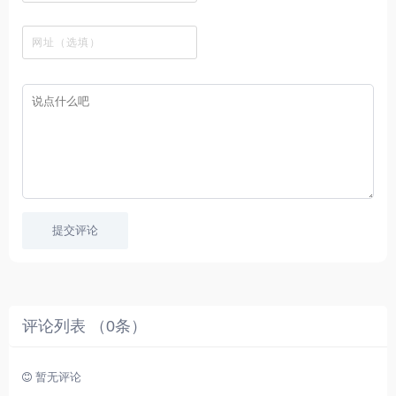
观
站
英
免
具
新
这
看
文
费
软
美
里
字
采
件
剧
你
幕
集
、
可
，
热
以
很
门
畅
适
电
所
合
影
欲
想
等
言
要
高
！
学
速
习
播
英
放
文
的
提交评论
朋
友
。
评论列表 （
0
条）
暂无评论