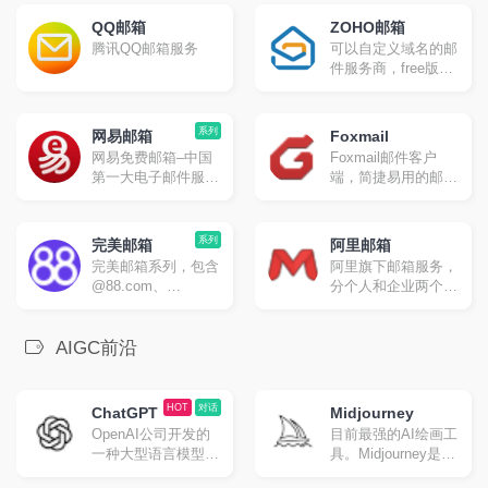
SMTP/POP3/IMAP
QQ邮箱
ZOHO邮箱
腾讯QQ邮箱服务
可以自定义域名的邮
件服务商，free版不
能IAMP/POP/SMTP
系列
网易邮箱
Foxmail
网易免费邮箱–中国
Foxmail邮件客户
第一大电子邮件服务
端，简捷易用的邮件
商，提供以
管理专家。更高效，
@163.com、
更专业，处理邮件更
@126.com和
轻松。
系列
完美邮箱
阿里邮箱
@yeah.net为后缀的
完美邮箱系列，包含
阿里旗下邮箱服务，
免费邮箱。超过20年
@88.com、
分个人和企业两个版
邮箱运营经验，系统
@111.com、
本
快速稳定安全，支持
@email.cn三个个性
超大附件和网盘服
邮箱，多端同步重要
AIGC前沿
务。网易邮箱官方
邮件及时处理，支持
App“邮箱大师”帮您
同步收发网易、
高效处理邮件，支持
QQ、139、
HOT
对话
所有邮箱，并可在手
ChatGPT
Midjourney
Outlook、Gmail等邮
机、Windows和Mac
OpenAI公司开发的
目前最强的AI绘画工
箱邮件。
上多端协同使用。
一种大型语言模型，
具。Midjourney是一
目前地表最强AI聊天
个由位于美国加州旧