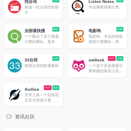
台词
播客
找台词
Listen Notes
根据一段台词找到影
专业播客搜索引擎.
片
聚合
影视
虫部落快搜
电影狗
一个聚合了多个搜索
电影狗，专业的电影
引擎的网站，基本想
搜索引擎网站；用户
搜什么都能在其中找
通过电影名、演员、
到对应的搜索方式。
导演、电视剧、动漫
唯一的缺点就是由于
等关键词进行搜索，
台词
HOT
小说
33台词
owllook
聚合的太多了且采用
直达电影资源站，让
根据台词找影视素材
一个基于其他搜索引
的是 iframe，所以对
电影搜索更高效、更
擎构建的垂直小说搜
移动端的支持不算友
便捷、更精准！
索引擎，owllook目
好。
的是让阅读更简单、
优雅，让每位读者都
HOT
音乐
Audioatla
有舒适的阅读体验，
世界上第一个自然语
s
如搜书、阅读、收
言音乐搜索引擎，在
藏、追更、推荐等功
全球超过 2 亿首歌曲
能。
的数据库中找到最适
合你的音乐。
资讯社区