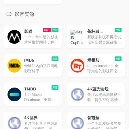
影音资源
HOT
片单
片单
影猫
茶杯狐
一个非常牛逼的影视
新版茶杯狐不再提供
CupFox
片单推荐网站，解决
任何影视资源链接，
你不知道看什么的痛
专注提供影视片单推
点。
荐。
影库
影库
IMDb
烂番茄
全球知名的互联网电
rotten tomatoes 全
影资料库
球知名的影视评论网
站。国外的影视剧的
重要指标就是「烂番
茄新鲜度」，新鲜度
影库
TMDB
4K蓝光论坛
越高代表影片的评分
The Movie
关注蓝光高清影视下
和影评越高，质量也
Database。支持中
载。提供720p高清、
就越高。
文的类似烂番茄、
1080p高清、蓝光原
IMDb的国外影评资
盘高清、高清3d高
料库
清、高清mv最新热
4K世界
音范丝
门bt种子磁力链迅雷
专注与分享全球最新
一个电影爱好者的资
下载网站。
4K、8K资源，国内
讯分享站，推荐优秀