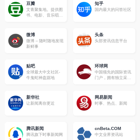
豆瓣
知乎
文青聚集地。提供图
国内最大的问答社区
书、电影、音乐唱片
的推荐、评论和价格
比较，以及城市独特
的文化生活。
微博
头条
微博 – 随时随地发现
头部资讯信息平台
新鲜事
贴吧
环球网
全球最大中文社区-
中国领先的国际资讯
牛鬼蛇神盘踞地
门户，拥有独立采编
权的中央重点新闻网
站。环球网秉承环球
时报的国际视野，力
新华社
网易新闻
求及时、客观、权
让新闻离你更近
时事、热点、新闻
威、独立地报道新
闻，致力于应用前沿
的互联网技术，为全
球化时代的中国互联
腾讯新闻
网用户提供与国际生
cnBeta.COM
活相关的资讯服务、
腾讯旗下时事新闻网
中文业界资讯站
互动社区。未来会致