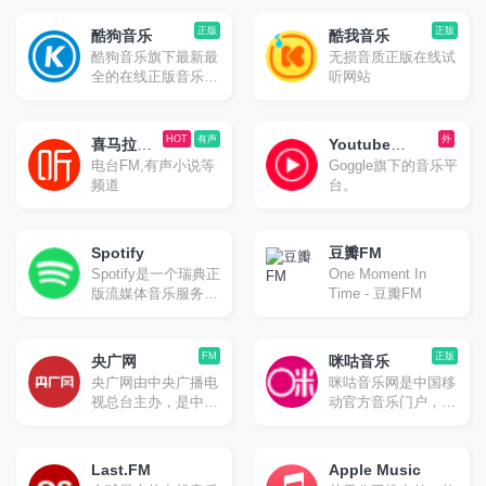
正版
正版
酷狗音乐
酷我音乐
酷狗音乐旗下最新最
无损音质正版在线试
全的在线正版音乐网
听网站
站
HOT
有声
外
喜马拉雅
Youtube
电台FM,有声小说等
Goggle旗下的音乐平
FM
Music
频道
台。
Spotify
豆瓣FM
Spotify是一个瑞典正
One Moment In
版流媒体音乐服务平
Time - 豆瓣FM
台，可让您访问数百
万首歌曲。2008年
10月在瑞典首都斯德
FM
正版
央广网
咪咕音乐
哥尔摩正式上线。
央广网由中央广播电
咪咕音乐网是中国移
Spotify提供免费和付
视总台主办，是中央
动官方音乐门户，旨
费两种服务，除音乐
重点新闻网站，以独
在提供音乐首发、高
外，包含播客、有声
家、快速原创报道闻
品质音乐试听、彩铃
书及影片流服务。
名，以音频收听为特
订购、歌曲下载、铃
Last.FM
Apple Music
色，将打造为新闻门
音管理、音乐电台、