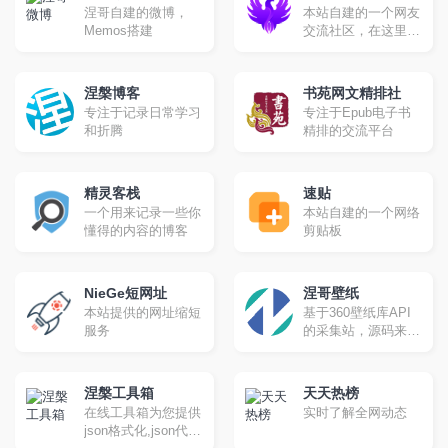
开发，并且是一个免
涅哥自建的微博，
本站自建的一个网友
费、开源且实验性的
Memos搭建
交流社区，在这里你
项目。
可以畅所欲言！
涅槃博客
书苑网文精排社
专注于记录日常学习
专注于Epub电子书
和折腾
精排的交流平台
精灵客栈
速贴
一个用来记录一些你
本站自建的一个网络
懂得的内容的博客
剪贴板
NieGe短网址
涅哥壁纸
本站提供的网址缩短
基于360壁纸库API
服务
的采集站，源码来自
域孟坤大佬。
涅槃工具箱
天天热榜
在线工具箱为您提供
实时了解全网动态
json格式化,json代码