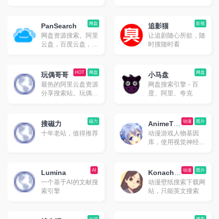
网盘
影视
PanSearch
追影猫
网盘资源搜索。阿里
让追剧随心所欲，随
云盘，百度云盘，夸
时搜随时看
克云盘，迅雷云盘资
源搜索
HOT
网盘
网盘
玩偶哥哥
小马盘
最热的阿里云盘资源
网盘搜索引擎 - 百
分享搜索站。玩偶哥
度、阿里、夸克
哥只有免费分享，无
任何形式App。
磁力
动漫
图片
搜磁力
AnimeTra
十年老站，值得推荐
动漫游戏人物基因
ce
库，使用视觉神经网
络搜索图片来源番剧
AI
动漫
图片
Lumina
Konacha
一个基于AI的文献搜
动漫壁纸搜索下载网
n
索引擎
站，只能英文搜索