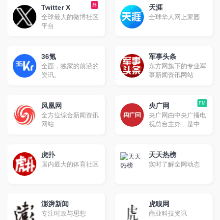
（称为“微博客”），
外
提供的包含照片和联
Twitter X
天涯
类似于Twitter。然
系信息的通讯录。
全球最大的微博社区
全球华人网上家园
而，与Twitter不同的
平台
是，Mastodon不依
赖于单一服务器，而
是由全球各地的多个
实例（即独立运行的
36氪
军事头条
服务器）组成的联邦
全面，独家的前沿的
东方网旗下的专业军
网络。
资讯。
事新闻资讯网站
FM
凤凰网
央广网
全方位综合新闻资讯
央广网由中央广播电
网站
视总台主办，是中央
重点新闻网站，以独
家、快速原创报道闻
名，以音频收听为特
虎扑
天天热榜
色，将打造为新闻门
国内最大的体育社区
实时了解全网动态
户，成为优势突出、
特色鲜明的多媒体集
群网站
澎湃新闻
虎嗅网
专注时政与思想
商业科技资讯