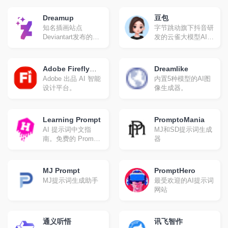
读。
Dreamup
豆包
知名插画站点
字节跳动旗下抖音研
Deviantart发布的AI
发的云雀大模型AI对
绘画模型
话产品。
Adobe Firefly
Dreamlike
Adobe 出品 AI 智能
内置5种模型的AI图
(Beta)
设计平台。
像生成器。
Learning Prompt
PromptoMania
AI 提示词中文指
MJ和SD提示词生成
南。免费的 Prompt
器
Engineering 教程，
现已包含 ChatGPT
和 Midjourney 教程
MJ Prompt
PromptHero
MJ提示词生成助手
最受欢迎的AI提示词
网站
通义听悟
讯飞智作