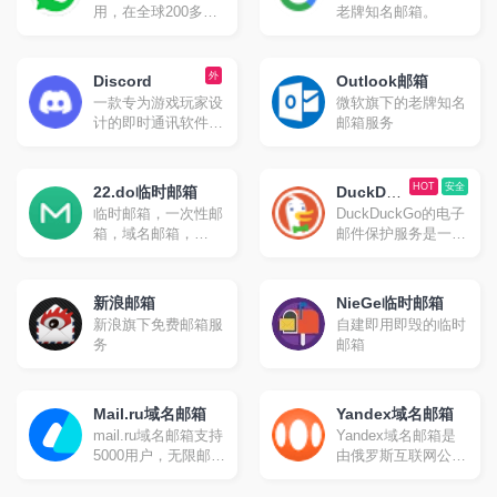
毁消息，发送照片、
用，在全球200多个
老牌知名邮箱。
影片等所有类型文
国家拥有广泛的用户
件。官方提供手机
群体，在南美、中
版、桌面版和网页版
东、东南亚等地区渗
外
Discord
等多种平台客户端；
Outlook邮箱
透率极高。最新数据
同时官方开放应用程
一款专为游戏玩家设
微软旗下的老牌知名
显示，WhatsApp目
序接口，因此拥有许
计的即时通讯软件，
邮箱服务
前用户量已达到22.4
多第三方的客户端可
但其功能和使用范围
亿，是当之无愧的即
供选择
已经远远超出了游戏
时通讯软件之王。
社区。它最初起源于
HOT
安全
22.do临时邮箱
DuckDuc
游戏语音和即时消息
临时邮箱，一次性邮
DuckDuckGo的电子
kGo
（IM）工具服务，并
箱，域名邮箱，
邮件保护服务是一种
Email
逐渐发展成为一个综
gmail别名邮箱
旨在提升用户隐私和
合性的社交平台。
安全性的邮件转发服
务。
新浪邮箱
NieGe临时邮箱
新浪旗下免费邮箱服
自建即用即毁的临时
务
邮箱
Mail.ru域名邮箱
Yandex域名邮箱
mail.ru域名邮箱支持
Yandex域名邮箱是
5000用户，无限邮箱
由俄罗斯互联网公司
空间，支持IMAP、
Yandex提供的一项
POP、STMP。
免费服务。支持