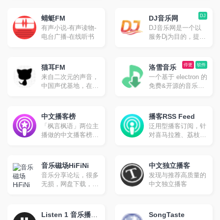
制，随时更新站上动
于传播来自世界各地
子、古典、新世纪、
态，提供音乐热爱者
的独立音乐。我们秉
小清新等
DJ
与创作者之间更多相
蜻蜓FM
DJ音乐网
着音乐里独立自主的
遇的机会。
有声小说-有声读物-
DJ音乐网是一个以
精神表达内核，希望
电台广播-在线听书
服务Dj为目的，提供
把雀乐建设成为泛华
以混音作品为主要内
语地区最好的独立音
容的Dj音乐人服务平
乐传播平台。
台，我们帮助Dj完成
停更
软件
猫耳FM
洛雪音乐
从创作到作品上传再
来自二次元的声音，
一个基于 electron 的
到推广营销等一系列
中国声优基地，在这
免费&开源的音乐播
的经营工作，从而有
里可以听电台,音乐,
放器。支持全客户
力的推动中国原创Dj
翻唱,小说等。
端，目前已经停止更
音乐与混音作品的发
新，可以使用第三方
中文播客榜
展与繁荣。
播客RSS Feed
音源使用。
「枫言枫语」两位主
泛用型播客订阅，针
播做的中文播客榜，
对喜马拉雅、荔枝
数据综合自 小宇宙
FM、网易云音乐、
App 和 Apple
微信公众号等播客、
Podcasts
电台节目的 RSS
音乐磁场HiFiNi
中文独立播客
Feed 服务
音乐分享论坛，很多
发现与推荐高质量的
无损，网盘下载，能
中文独立播客
在线听
Listen 1 音乐播放
SongTaste