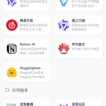
阿里出品的AI语音生
科大讯飞旗下明星配
成助手
音产品品牌,提供合
成配音,真人配音、
广告宣传片、短视频
配音、AI虚拟主播等
网易天音
通义万相
一站式配音服务。
网易出品的全新AI创
阿里出品的大型AI绘
作平台正式上线，海
画模型助手
量风格限时限免；一
键渲染，点亮你的音
乐天赋！
Notion AI
华为盘古
Notion出品的AI写作
华为旗下的AI大模型
神器！比你想得更
多！写得更快
Huggingface
HuggingChat是由
Chat
Hugging Face推出的
一款开源聊天机器
人，旨在为用户提供
一种全新的交互体
自用服务
验。它基于德国非营
利组织LAION.ai的
Open Assistant模型
涅哥微博
涅哥社区