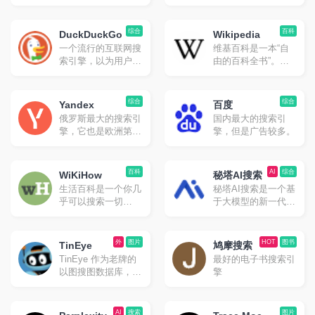
搜索引擎，界面简
目前国内版和国际版
洁，搜索结果质量很
均可以访问。
高。
综合
百科
DuckDuckGo
Wikipedia
一个流行的互联网搜
维基百科是一本“自
索引擎，以为用户提
由的百科全书”。虽
供高级隐私而闻名。
然不是常规意义上的
特点是具有更智能的
搜索引擎，但是非常
答案、更少的混乱和
实用。
综合
综合
Yandex
百度
真正的隐私的卓越搜
俄罗斯最大的搜索引
国内最大的搜索引
索体验。在默认情况
擎，它也是欧洲第二
擎，但是广告较多。
下，不会跟踪你的搜
大流行搜索引擎，支
索或浏览历史记录，
持中文搜索，但是中
并会阻止其他公司跟
文结果可能不太准
百科
AI
综合
踪你。
WiKiHow
秘塔AI搜索
确。无广告。
生活百科是一个你几
秘塔AI搜索是一个基
乎可以搜索一切
于大模型的新一代智
“How to”的主题——
能搜索引擎。它通过
无论是「如何睡得更
理解用户意图，提供
香」这样的日常问
无广告、高质量的搜
外
图片
HOT
图书
TinEye
鸠摩搜索
题，还是「如何找到
索结果，让用户快速
TinEye 作为老牌的
最好的电子书搜索引
人生的意义」这样的
直达所需信息
以图搜图数据库，如
擎
哲学问题。如果不会
果需要识别图片之类
做什么事情的话，尤
的，或者找原图找更
其是日常事务方面，
高分辨率的图片，使
AI
搜索
图片