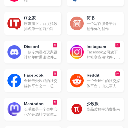
站
力于打造全球化在线
生活平台，成为中国
与国际之间沟通与交
IT之家
简书
流的桥梁。
软媒旗下，百度指数
一个写作服务平台-
排名第一的前沿科技
创作你的创作
门户网站。
外
外
Discord
Instagram
一款专为游戏玩家设
Facebook公司旗下
计的即时通讯软件，
的社交应用软件，于
但其功能和使用范围
2010年10月发布。
已经远远超出了游戏
该平台允许用户通过
社区。它最初起源于
智能手机拍摄照片和
外
外
Facebook
Reddit
游戏语音和即时消息
视频，并添加各种滤
全球最受欢迎的社交
一个全球性的社交媒
（IM）工具服务，并
镜效果进行编辑后分
媒体平台之一，总部
体平台，由史蒂夫·
逐渐发展成为一个综
享到社交网络上，如
位于美国加州圣马特
哈夫曼和艾丽克·奥
合性的社交平台。
Facebook、
奥县门洛帕克市。
汉尼安于2005年创立
Twitter、Foursquare
Facebook由马克·扎
。它被广泛认为是
外
Mastodon
等。
少数派
克伯格及其哈佛大学
“互联网的头版”，因
长毛象是一个去中心
高品质数字消费指南
室友于2004年2月4
为用户可以在这里浏
化的开源社交媒体平
日创立，最初名
览、提交和讨论各种
台，用户可以在其上
为"TheFacebook"，
内容。
发布简短的文本信息
灵感来源于美国高中