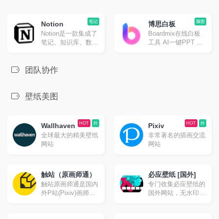
笔记
脑图
Notion
博思白板
Notion是一款集成了
Boardmix在线白板
笔记、知识库、数据
工具 AI一键PPT 思
表格、看板、日历等
维导图
多种能力于一体的应
用程序，它支持个人
团队协作
用户单独使用，也可
以与他人进行跨平台
协作。
壁纸美图
HOT
外
HOT
外
Wallhaven
Pixiv
全球最大的精美壁纸
非常著名的插画交流
网站
网站
触站（原画师通）
必应壁纸 [国外]
触站原画师通是国内
专门收集必应壁纸的
外P站(Pixiv)画师作
国外网站，无水印下
品分享、投稿发布及
载。
学习交流网站,海量P