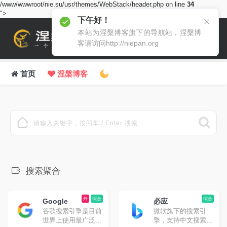
/www/wwwroot/nie.su/usr/themes/WebStack/header.php on line
34
">
下午好！
本站为涅槃博客旗下的导航站，涅槃博
客请访问http://niepan.org
首页
涅槃博客
人生得意须尽欢，莫使金樽空对月。
搜索聚合
外
综合
综合
Google
必应
谷歌搜索引擎是目前
微软旗下的搜索引
世界上使用最广泛的
擎，支持中文搜索。