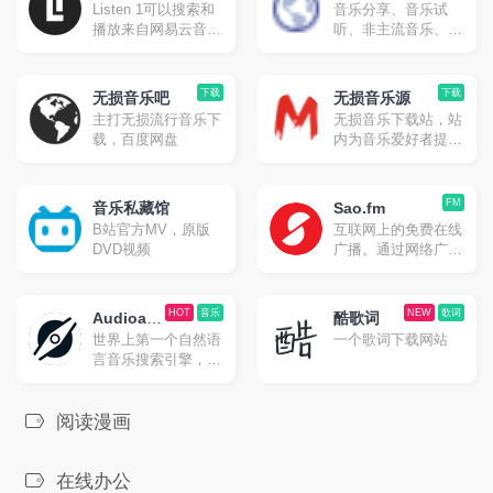
Listen 1可以搜索和
音乐分享、音乐试
器
播放来自网易云音
听、非主流音乐、欧
乐，虾米，QQ音
美音乐、独立音乐,
乐，酷狗音乐，酷我
页面简洁,无广告
音乐，Bilibili，咪咕
下载
下载
无损音乐吧
无损音乐源
音乐网站的歌曲，让
主打无损流行音乐下
无损音乐下载站，站
你的曲库更全面。
载，百度网盘
内为音乐爱好者提供
无损音乐的下载，音
乐格式涵盖FLAC、
APE、WAV各种无
FM
音乐私藏馆
Sao.fm
损格式
B站官方MV，原版
互联网上的免费在线
DVD视频
广播。通过网络广播
电台与我们一起播放
您选择的广播电台，
它是实时直播且免费
HOT
音乐
NEW
歌词
Audioatla
酷歌词
的。
世界上第一个自然语
一个歌词下载网站
s
言音乐搜索引擎，在
全球超过 2 亿首歌曲
的数据库中找到最适
合你的音乐。
阅读漫画
在线办公