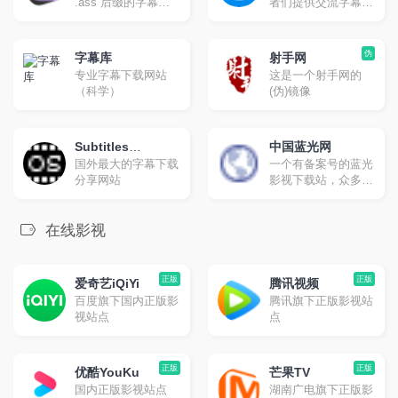
.ass 后缀的字幕文
者们提供交流字幕的
件。网页版提供每月
平台，你可以在这里
免费额度：100万字
找到并下载字幕，对
符，也可以使用您自
字幕打分和评论，也
伪
字幕库
射手网
己的 API。
可以上传字幕与大家
专业字幕下载网站
这是一个射手网的
分享。
（科学）
(伪)镜像
Subtitles
中国蓝光网
国外最大的字幕下载
一个有备案号的蓝光
Subtitles
分享网站
影视下载站，众多新
老影视合集下载。
在线影视
正版
正版
爱奇艺iQiYi
腾讯视频
百度旗下国内正版影
腾讯旗下正版影视站
视站点
点
正版
正版
优酷YouKu
芒果TV
国内正版影视站点
湖南广电旗下正版影