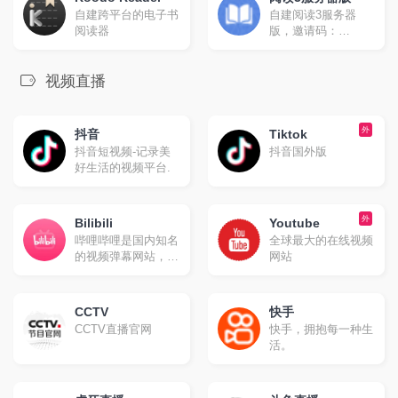
自建跨平台的电子书
自建阅读3服务器
阅读器
版，邀请码：
nicepub
视频直播
外
抖音
Tiktok
抖音短视频-记录美
抖音国外版
好生活的视频平台.
外
Bilibili
Youtube
哔哩哔哩是国内知名
全球最大的在线视频
的视频弹幕网站，这
网站
里有及时的动漫新
番，活跃的ACG氛
围，有创意的Up
CCTV
快手
主。大家可以在这里
CCTV直播官网
快手，拥抱每一种生
找到许多欢乐。
活。