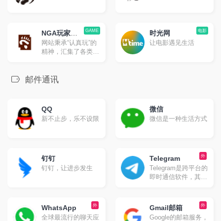
GAME
电影
NGA玩家社
时光网
网站秉承“认真玩”的
让电影遇见生活
区
精神，汇集了各类型
游戏中的精英玩家，
并且已经从纯游戏领
域向游戏玩家生活领
邮件通讯
域发展，目前已是国
内人气爆表的集游戏
攻略、玩家生活、软
QQ
微信
硬件消费等等内容。
新不止步，乐不设限
微信是一种生活方式
外
钉钉
Telegram
钉钉，让进步发生
Telegram是跨平台的
即时通信软件，其客
户端是自由及开放源
代码软件，但服务端
是专有软件。用户可
外
外
WhatsApp
Gmail邮箱
以相互交换加密与自
全球最流行的聊天应
Google的邮箱服务，