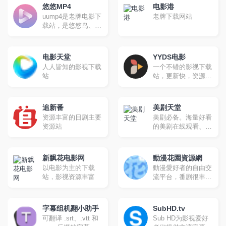
电影种子资源
悠悠MP4
电影港
uump4是老牌电影下
老牌下载网站
载站，是悠悠鸟、久
久MP4、电影天堂官
方网站
电影天堂
YYDS电影
人人皆知的影视下载
一个不错的影视下载
站
站，更新快，资源
全。
追新番
美剧天堂
资源丰富的日剧主要
美剧必备。海量好看
资源站
的美剧在线观看、最
新美剧下载
新飘花电影网
動漫花園資源網
以电影为主的下载
動漫愛好者的自由交
站，影视资源丰富
流平台，番剧很丰
富，更新很快，磁力
下载
字幕组机翻小助手
SubHD.tv
可翻译 .srt、.vtt 和
Sub HD为影视爱好