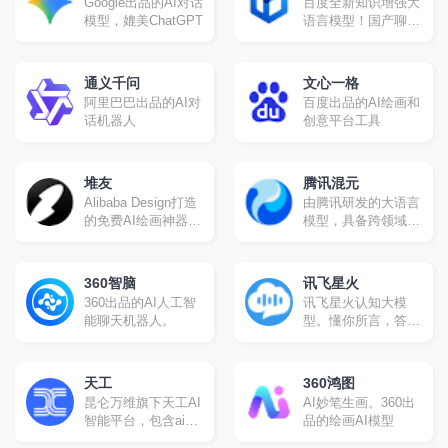
Google出品的AI对话
百度全新知识增强大
秘塔搜
模型，媲美ChatGPT
语言模型！国产聊天
机器人
通义千问
文心一格
阿里巴巴出品的AI对
百度出品的AI绘画和
话机器人
创意平台工具
堆友
腾讯混元
Alibaba Design打造
由腾讯研发的大语言
的免费AI绘画神器和
模型，具备跨领域知
分享社区。设计师全
识和自然语言理解能
成长周期服务平台,
力，实现基于人机自
堆友围绕品质、效
然语言对话的方式，
360智脑
讯飞星火
率、技能、成就、收
理解用户指令并执行
360出品的AI人工智
讯飞星火认知大模
入五大用户价值布局
任务，帮助用户实现
能聊天机器人。
型。懂你所言，答你
平台能力, 全力服务
人获取信息，知识和
所问，创你所需，解
设计师, 旨在成为设
灵感。
你所难，学你所教
计师的好朋友。
天工
360鸿图
昆仑万维旗下天工AI
AI妙笔生画。360出
智能平台，包含ai对
品的绘画AI模型
话、ai创作、ai阅