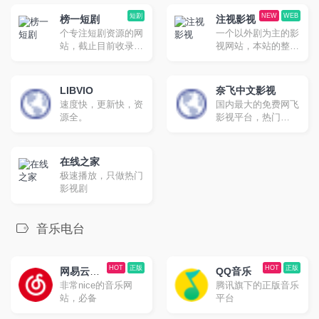
合想要学习英文的朋
网站。全球：
友。
btnull.org ，btnull.to
短剧
NEW
WEB
榜一短剧
注视影视
。中国大陆：
个专注短剧资源的网
一个以外剧为主的影
btnull.nu，
站，截止目前收录了
视网站，本站的整体
btnull.in。邮箱：
约1000余部的短剧资
UI设计非常好看。
info@btnull.org
源，无论是抖音短
剧、快手短剧以及其
LIBVIO
奈飞中文影视
他平台的自制短剧，
速度快，更新快，资
国内最大的免费网飞
这里基本都有收录。
源全。
影视平台，热门
Netflix 新剧、电影、
动漫、综艺，高清免
费片源，每日更新！
在线之家
极速播放，只做热门
影视剧
音乐电台
HOT
正版
HOT
正版
网易云音
QQ音乐
非常nice的音乐网
腾讯旗下的正版音乐
乐
站，必备
平台