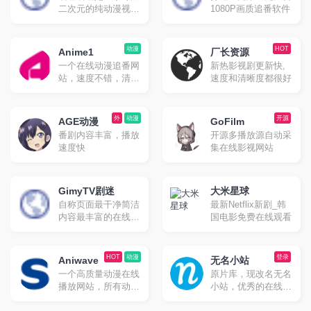
二次元的纯动漫视频
1080P画质追番软件
网站，原名是“无名
小站”。网站创办于
2013年，先只是作为
动漫
HOT
Anime1
厂长资源
个人补番与追番的无
一个在线动漫追番网
新热影视剧更新快,
名小站，后也称为D
站，速度不错，清晰
速度和清晰度都很好
站。原网站已于2020
度高。
年关闭，现在的嘀哩
嘀哩都是网友自建的
外
动漫
开源
番剧观看网站。
AGE动漫
GoFilm
番剧内容丰富，播放
开源多播放源自动采
速度快
集在线影视网站
GimyTV剧迷
大米星球
自称页面最干净简洁
最新Netflix新剧_韩
内容最丰富的在线追
国电影免费在线观看
剧网站
HOT
动漫
登录
Aniwave
无名小站
一个高质量动漫在线
原片库，现改名无名
播放网站，所有动漫
小站，优秀的在线播
都有英文字幕，很适
放、BT下载的影视