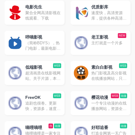
电影先生
优质影库
聚合全网高清影视在
速度快，高清资源
线观看、下载
库，提供各种高清影
视资源免费采集
NEW
哔嘀影视
老王影视
（简称BDYS），热
主打就是一个片多
门电影，最新电影，
最新电视剧，免费下
载，迅雷下载，磁力
下载，电驴下载，免
WEB
WEB
低端影视
素白白影视
费在线观看
超清画质在线影视网
热门影视及高分影视
站。关于片源，本站
在线播放网站，只有
不会有任何枪版或者
网页端
带韩文硬字幕之类的
渣画质版本，不会使
WEB
WEB
动漫
FreeOK
樱花动漫
用删减版，本站所有
追剧也很卷。更新
一个专注动漫的在线
视频都遵循这个原
快，资源多，速度尚
播放网站，资源全，
则。
可。
速度快。
伪
动漫
动漫
嘀哩嘀哩
好耶追番
嘀哩嘀哩是一家专注
打造全网第一无广告