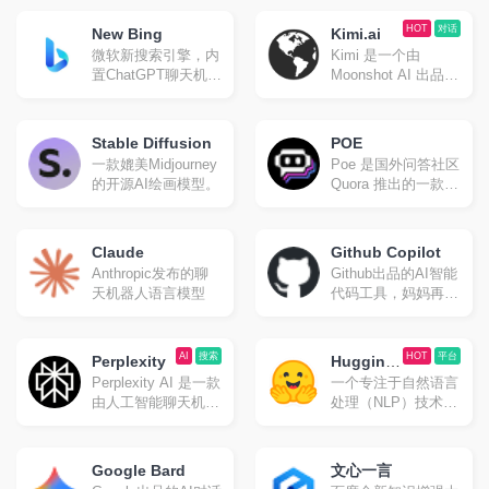
机器人。
金山的同名研究实验
室开发之人工智能程
HOT
对话
New Bing
Kimi.ai
序，可根据文本生成
微软新搜索引擎，内
Kimi 是一个由
图像。
置ChatGPT聊天机器
Moonshot AI 出品的
人。
智能助手，具有超大
“内存”，能够快速读
取和处理大量信息。
Stable Diffusion
POE
它利用大模型支持的
一款媲美Midjourney
Poe 是国外问答社区
长上下文窗口来提供
的开源AI绘画模型。
Quora 推出的一款整
高质量的搜索结果，
合了众多语言模型的
为用户带来截然不同
AI 问答应用，可以
的搜索体验 。
免翻使用多种聊天机
Claude
Github Copilot
器人。GPT-4 和
Anthropic发布的聊
Github出品的AI智能
Claude+每天有免费
天机器人语言模型
代码工具，妈妈再也
额度。
不怕我不会写代码
了。
AI
搜索
HOT
平台
Perplexity
Hugging
Perplexity AI 是一款
一个专注于自然语言
Face
由人工智能聊天机器
处理（NLP）技术的
人驱动的研究和会话
平台。
搜索引擎，可以使用
自然语言预测文字回
Google Bard
文心一言
答查询。类似国内的