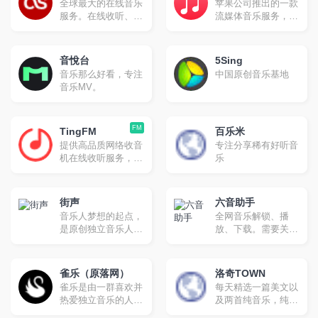
全球最大的在线音乐
苹果公司推出的一款
户，成为优势突出、
音乐视频等一站式音
服务。在线收听、进
流媒体音乐服务，于
特色鲜明的多媒体集
乐互动体验。
一步了解您的最爱艺
2015年6月30日在超
群网站
术家,并获得音乐推
过100个国家上线 。
荐。
音悅台
5Sing
音乐那么好看，专注
中国原创音乐基地
音乐MV。
FM
TingFM
百乐米
提供高品质网络收音
专注分享稀有好听音
机在线收听服务，无
乐
软件安装实现网页在
线收听，手机在线收
听广播。网站全面汇
街声
六音助手
集整理国内外主流电
音乐人梦想的起点，
全网音乐解锁、播
台流媒体播放地址，
是原创独立音乐人扎
放、下载。需要关注
方便广大广播爱好者
根之地，可以发表、
公众号
随时随地利用网络收
交流，积累能量。音
听。
乐产业的权威人士每
雀乐（原落网）
洛奇TOWN
天聆听新作，在站内
雀乐是由一群喜欢并
每天精选一篇美文以
站外进行推荐，并且
热爱独立音乐的人共
及两首纯音乐，纯音
具有准确的排行榜机
同创建的，我们致力
乐风格倾向后摇、电