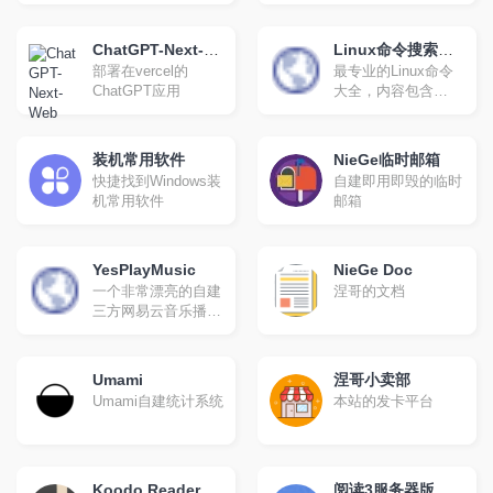
压缩,json校验解
析,json数组解
析,json转xml,xml转
ChatGPT-Next-
Linux命令搜索引
json,json解析,json在
部署在vercel的
最专业的Linux命令
Web
擎
线解析,json在线解析
ChatGPT应用
大全，内容包含
及格式化,unix时间戳
Linux命令手册、详
转换,CSS美化压缩
解、学习，值得收藏
的Linux命令速查手
装机常用软件
NieGe临时邮箱
册。
快捷找到Windows装
自建即用即毁的临时
机常用软件
邮箱
YesPlayMusic
NieGe Doc
一个非常漂亮的自建
涅哥的文档
三方网易云音乐播放
器
Umami
涅哥小卖部
Umami自建统计系统
本站的发卡平台
Koodo Reader
阅读3服务器版