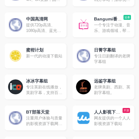
专业4K电影网站，
电影，人工精选高分
提供最新8K电影、
影片，部部精品。
UHD蓝光原盘、4K
追番
中国高清网
Bangumi番组
视频、8K视频、4K
提供720p高清、
一个专注于动漫、音
计划
壁纸、VR4k、4K电
1080p高清、蓝光原
乐、游戏领域，帮助
影下载，4kSJ也是
盘高清、高清3d高
你分享、发现与结识
4k高清爱好者交流论
清、高清mv最新热
同好的ACG网络。
坛。
门bt种子磁力链迅雷
蜜柑计划
日菁字幕组
下载网站，是下载了
新一代的动漫下载站
专注日剧翻译的老牌
解高清电影的不二之
字幕组
选！
冰冰字幕组
远鉴字幕组
专注英剧在线播放，
老牌美剧、西剧、英
英剧字幕，支持百度
剧字幕组。
网盘和诚通网盘下
载。
开源
BT部落天堂
人人影视下载
注重用户体验与质量
网友提供的一个人人
分享
的影视资源下载网
影视资源下载站
站，每天更新720p、
1080p，蓝光高清等