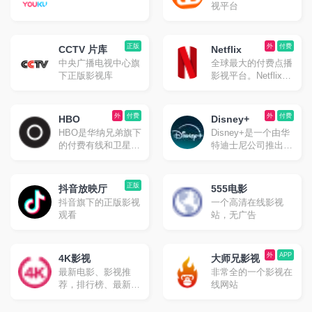
视平台
正版
外
付费
CCTV 片库
Netflix
中央广播电视中心旗
全球最大的付费点播
下正版影视库
影视平台。Netflix是
起源于美国、在世界
各地提供网络视频点
播的OTT服务公司。
外
付费
外
付费
HBO
Disney+
HBO是华纳兄弟旗下
Disney+是一个由华
的付费有线和卫星联
特迪士尼公司推出的
播网站
在线流媒体视频点播
平台。
正版
抖音放映厅
555电影
抖音旗下的正版影视
一个高清在线影视
观看
站，无广告
外
APP
4K影视
大师兄影视
最新电影、影视推
非常全的一个影视在
荐，排行榜、最新美
线网站
剧、热门电影等高速
播放