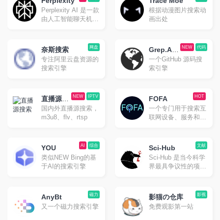
在上面搜一搜往往就
Perplexity
Trace Moe
用起来感觉还是相当
会有惊喜。甚至当作
Perplexity AI 是一款
根据动漫图片搜索动
靠谱的。
茶余饭后随便网上冲
由人工智能聊天机器
画出处
浪的选择也是不错
人驱动的研究和会话
的。
搜索引擎，可以使用
自然语言预测文字回
网盘
NEW
代码
奈斯搜索
Grep.Ap
答查询。类似国内的
专注阿里云盘资源的
一个GitHub 源码搜
p
秘塔搜
搜索引擎
索引擎
NEW
IPTV
HOT
直播源搜
FOFA
国内外直播源搜索，
一个专门用于搜索互
索
m3u8、flv、rtsp
联网设备、服务和网
站等信息的搜索引
擎。
AI
综合
文献
YOU
Sci-Hub
类似NEW Bing的基
Sci-Hub 是当今科学
于AI的搜索引擎
界最具争议性的项
目。Sci-hub的目标
是 免费并且不受限
制地 提供所有科学
磁力
影视
AnyBt
影猫の仓库
知识。
又一个磁力搜索引擎
免费观影第一站