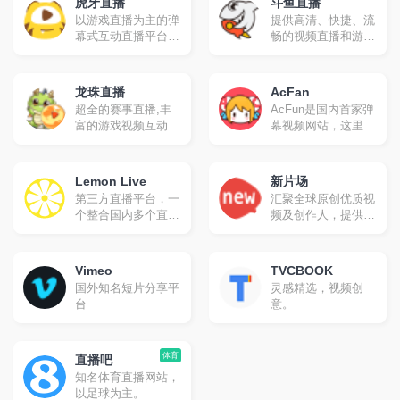
虎牙直播
斗鱼直播
以游戏直播为主的弹
提供高清、快捷、流
幕式互动直播平台，
畅的视频直播和游戏
累计注册用户2亿，
赛事直播服务，包含
提供热门游戏直播、
英雄联盟lol直播、穿
电竞赛事直播与游戏
越火线cf直播、
龙珠直播
AcFan
赛事直播，手游直播
dota2直播、美女直
超全的赛事直播,丰
AcFun是国内首家弹
等。包含英雄联盟
播等各类热门游戏赛
富的游戏视频互动平
幕视频网站，这里有
lol，王者荣耀，绝地
事直播
台.提供德玛西亚
全网独家动漫新番，
求生，和平精英等游
杯、LPL、CFPL、
友好的弹幕氛围，有
戏直播，lol、
SSC、F1天王赛等
趣的UP主，好玩有
dota2、dnf等热门游
Lemon Live
新片场
顶级赛事的高清、流
科技感的虚拟偶像，
戏直播以及单机游
第三方直播平台，一
汇聚全球原创优质视
畅直播,为玩家个人
年轻人都在用。
戏、手游等游戏直
个整合国内多个直播
频及创作人，提供
直播提供全面支持,
播。
平台内容的网站，基
4K、无广告、无水
最快更新上传赛事、
于vue.js开发，界面
印视频观看，专业的
解说、搞笑、攻略、
无广告纯净版，代码
视频艺术学习教程，
花絮视频,这里是观
Vimeo
TVCBOOK
开源在GitHub，支持
正版视觉素材交易
看比赛、选手、解
国外知名短片分享平
灵感精选，视频创
虎牙、斗鱼、
等，与百万创作人一
说、美女直播和视频
台
意。
BILIBILI直播、网易
起成长。
的最佳平台
cc（cc暂无清晰度切
换）、企鹅电竞等。
体育
直播吧
知名体育直播网站，
以足球为主。